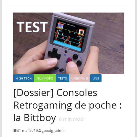
HIGH TECH
JEUX VIDÉO
TESTS
UNBOXING
UNE
[Dossier] Consoles
Retrogaming de poche :
la Bittboy
6
min read
31 mai 2019
gouaig_admin