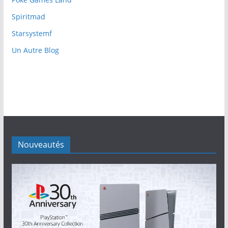
Spiritmad
Starsystemf
Un Autre Blog
Nouveautés