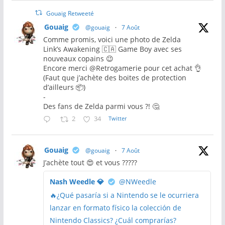
Gouaig Retweeté
Gouaig
@gouaig
·
7 Août
Comme promis, voici une photo de Zelda
Link’s Awakening 🇨🇦 Game Boy avec ses
nouveaux copains 😉
Encore merci @Retrogamerie pour cet achat 👌
(Faut que j’achète des boites de protection
d’ailleurs 📦)
-
Des fans de Zelda parmi vous ?! 🤔
2
34
Twitter
Gouaig
@gouaig
·
7 Août
J’achète tout 😍 et vous ?????
Nash Weedle 💎
@NWeedle
🔥¿Qué pasaría si a Nintendo se le ocurriera
lanzar en formato físico la colección de
Nintendo Classics? ¿Cuál comprarías?