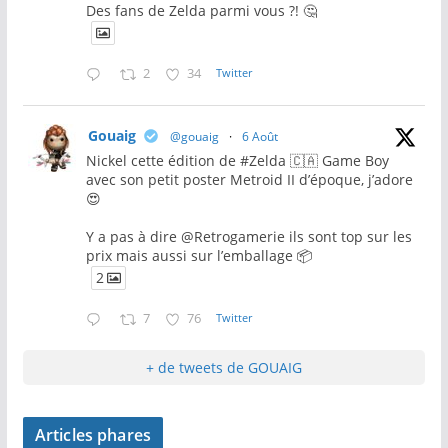
Des fans de Zelda parmi vous ?! 🤔
2
34
Twitter
Gouaig
@gouaig
·
6 Août
Nickel cette édition de #Zelda 🇨🇦 Game Boy
avec son petit poster Metroid II d’époque, j’adore
😍
Y a pas à dire @Retrogamerie ils sont top sur les
prix mais aussi sur l’emballage 📦
2
7
76
Twitter
+ de tweets de GOUAIG
Articles phares