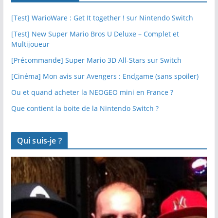
[Test] WarioWare : Get It together ! sur Nintendo Switch
[Test] New Super Mario Bros U Deluxe – Complet et
Multijoueur
[Précommande] Super Mario 3D All-Stars sur Switch
[Cinéma] Mon avis sur Avengers : Endgame (sans spoiler)
Ou et quand acheter la NEOGEO mini en France ?
Que contient la boite de la Nintendo Switch ?
Qui suis-je ?