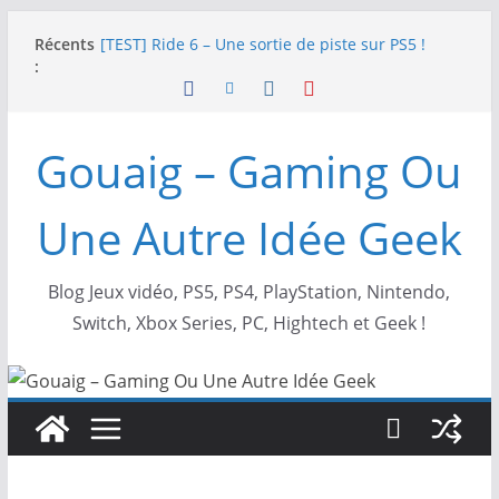
Passer
SWITCH 2 : Nouveaux accessoires Turtle Beach X
Récents
au
Mario
:
[TEST] Ride 6 – Une sortie de piste sur PS5 !
contenu
SNK NEOGEO AES+ : un succès dingue !
NEOGEO AES+ : La légende de l’arcade est de
Gouaig – Gaming Ou
retour !
[TEST] Screamer – Le retour des courses arcade
!
Une Autre Idée Geek
Blog Jeux vidéo, PS5, PS4, PlayStation, Nintendo,
Switch, Xbox Series, PC, Hightech et Geek !