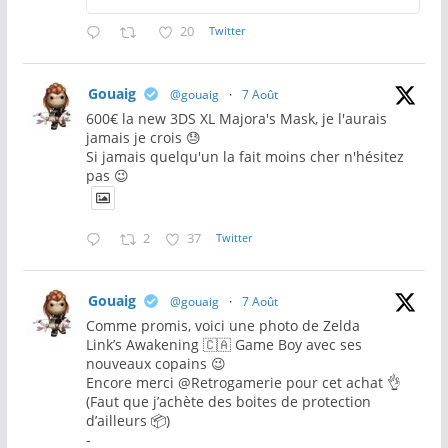
20
Twitter
Gouaig
@gouaig
·
7 Août
600€ la new 3DS XL Majora's Mask, je l'aurais
jamais je crois 😓
Si jamais quelqu'un la fait moins cher n'hésitez
pas 😉
2
37
Twitter
Gouaig
@gouaig
·
7 Août
Comme promis, voici une photo de Zelda
Link’s Awakening 🇨🇦 Game Boy avec ses
nouveaux copains 😉
Encore merci @Retrogamerie pour cet achat 👌
(Faut que j’achète des boites de protection
d’ailleurs 📦)
-