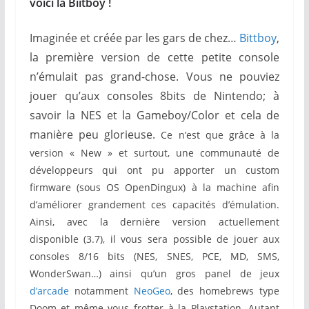
voici la Biitboy !
Imaginée et créée par les gars de chez…
Bittboy
,
la première version de cette petite console
n’émulait pas grand-chose. Vous ne pouviez
jouer qu’aux consoles 8bits de Nintendo; à
savoir la NES et la Gameboy/Color et cela de
manière peu glorieuse.
Ce n’est que grâce à la
version « New » et surtout, une communauté de
développeurs qui ont pu apporter un custom
firmware (sous OS OpenDingux) à la machine afin
d’améliorer grandement ces capacités d’émulation.
Ainsi, avec la dernière version actuellement
disponible (3.7), il vous sera possible de jouer aux
consoles 8/16 bits (NES, SNES, PCE, MD, SMS,
WonderSwan…) ainsi qu’un gros panel de jeux
d’arcade
notamment
NeoGeo
, des homebrews type
Doom et même vous frotter à la Playstation. Autant