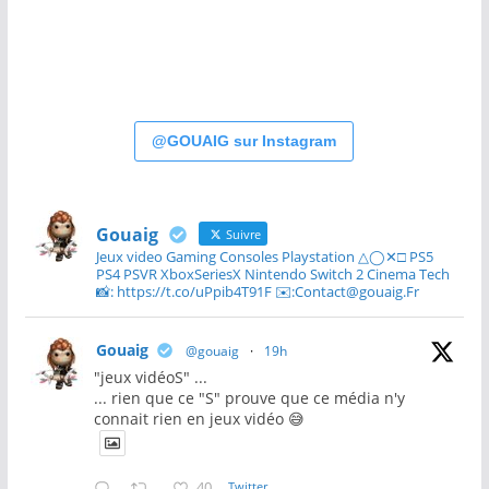
@GOUAIG sur Instagram
Gouaig
Suivre
Jeux video Gaming Consoles Playstation △◯✕□ PS5
PS4 PSVR XboxSeriesX Nintendo Switch 2 Cinema Tech
📸: https://t.co/uPpib4T91F ✉️:Contact@gouaig.Fr
Gouaig
@gouaig
·
19h
"jeux vidéoS" ...
... rien que ce "S" prouve que ce média n'y
connait rien en jeux vidéo 😅
40
Twitter