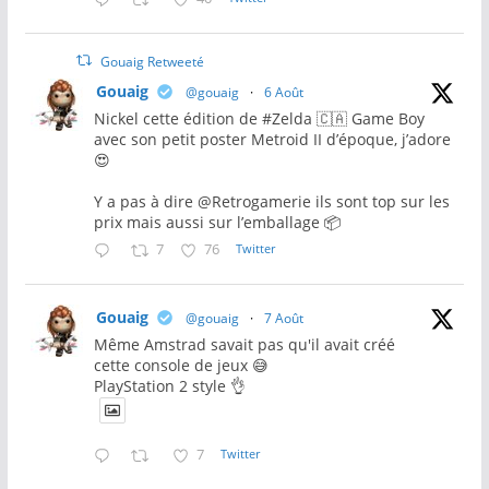
Gouaig Retweeté
Gouaig
@gouaig
·
6 Août
Nickel cette édition de #Zelda 🇨🇦 Game Boy
avec son petit poster Metroid II d’époque, j’adore
😍
Y a pas à dire @Retrogamerie ils sont top sur les
prix mais aussi sur l’emballage 📦
7
76
Twitter
Gouaig
@gouaig
·
7 Août
Même Amstrad savait pas qu'il avait créé
cette console de jeux 😅
PlayStation 2 style 👌
7
Twitter