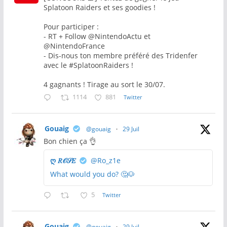
Splatoon Raiders et ses goodies !
Pour participer :
- RT + Follow @NintendoActu et
@NintendoFrance
- Dis-nous ton membre préféré des Tridenfer
avec le #SplatoonRaiders !
4 gagnants ! Tirage au sort le 30/07.
1114
881
Twitter
Gouaig
@gouaig
·
29 Juil
Bon chien ça 👌
ღ 𝑅𝒪𝒮𝐸
@Ro_z1e
What would you do? 🤔🐶
5
Twitter
Gouaig
@gouaig
·
29 Juil