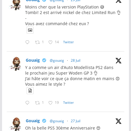
Moins cher que la version PlayStation 😅
Tombi! 2 est arrivé nickel de chez Limited Run 👌
-
Vous avez commandé chez eux ?
1
14
Twitter
Gouaig
@gouaig
·
28 Juil
Y a comme un air d’Auto Modellista PS2 dans
le prochain jeu Super Woden GP 3 👌
J’ai hâte voir ce que ça donne matin en mains 😍
Vous aimez le style ?
1
19
Twitter
Gouaig
@gouaig
·
27 Juil
Oh la belle PS5 30ème Anniversaire 😍