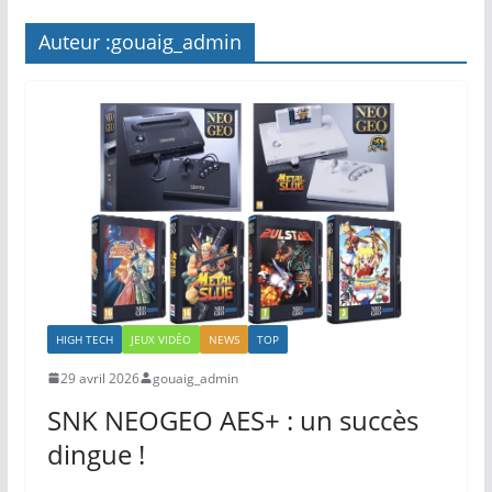
Auteur :
gouaig_admin
HIGH TECH
JEUX VIDÉO
NEWS
TOP
29 avril 2026
gouaig_admin
SNK NEOGEO AES+ : un succès
dingue !