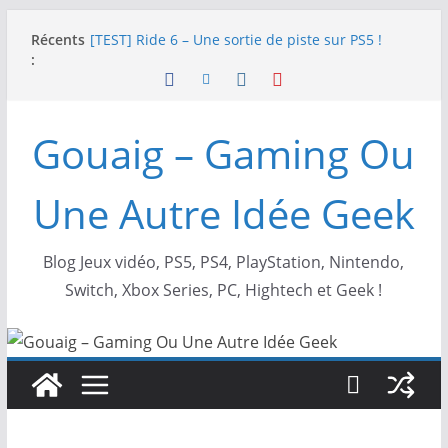
Passer
Récents
[TEST] Ride 6 – Une sortie de piste sur PS5 !
au
:
SNK NEOGEO AES+ : un succès dingue !
contenu
NEOGEO AES+ : La légende de l’arcade est de
retour !
[TEST] Screamer – Le retour des courses arcade
Gouaig – Gaming Ou
!
SWITCH 2 : Nouveaux accessoires Turtle Beach X
Mario
Une Autre Idée Geek
Blog Jeux vidéo, PS5, PS4, PlayStation, Nintendo,
Switch, Xbox Series, PC, Hightech et Geek !