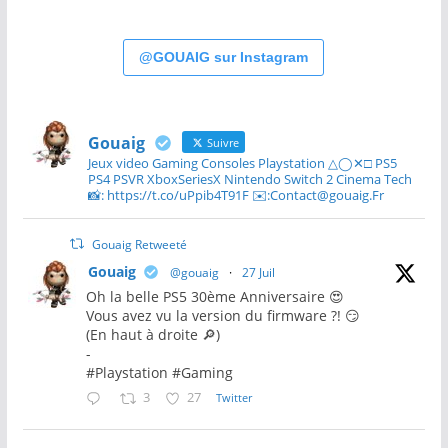
@GOUAIG sur Instagram
Gouaig
Suivre
Jeux video Gaming Consoles Playstation △◯✕□ PS5
PS4 PSVR XboxSeriesX Nintendo Switch 2 Cinema Tech
📸: https://t.co/uPpib4T91F ✉️:Contact@gouaig.Fr
Gouaig Retweeté
Gouaig
@gouaig
·
27 Juil
Oh la belle PS5 30ème Anniversaire 😍
Vous avez vu la version du firmware ?! 😏
(En haut à droite 🔎)
-
#Playstation #Gaming
3
27
Twitter