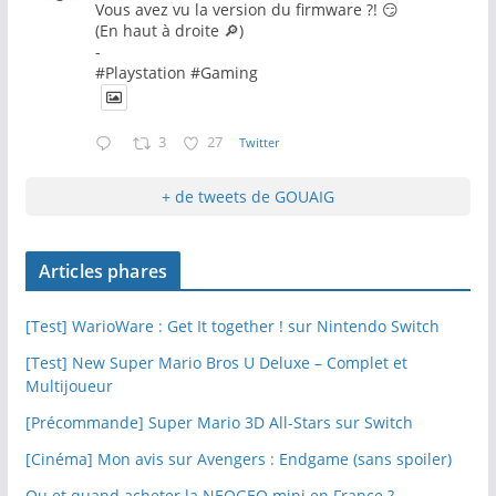
Vous avez vu la version du firmware ?! 😏
(En haut à droite 🔎)
-
#Playstation #Gaming
3
27
Twitter
+ de tweets de GOUAIG
Articles phares
[Test] WarioWare : Get It together ! sur Nintendo Switch
[Test] New Super Mario Bros U Deluxe – Complet et
Multijoueur
[Précommande] Super Mario 3D All-Stars sur Switch
[Cinéma] Mon avis sur Avengers : Endgame (sans spoiler)
Ou et quand acheter la NEOGEO mini en France ?