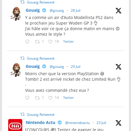
Gouaig Retweeté
Gouaig
@gouaig
·
28 Juil
Y a comme un air d’Auto Modellista PS2 dans
le prochain jeu Super Woden GP 3 👌
J’ai hâte voir ce que ça donne matin en mains 😍
Vous aimez le style ?
1
19
Twitter
Gouaig Retweeté
Gouaig
@gouaig
·
29 Juil
Moins cher que la version PlayStation 😅
Tombi! 2 est arrivé nickel de chez Limited Run 👌
-
Vous avez commandé chez eux ?
1
14
Twitter
Gouaig Retweeté
Nintendo Actu
@nintendoactu
·
23 Juil
[CONCOURS 🎁] Tentez de gagner le jeu