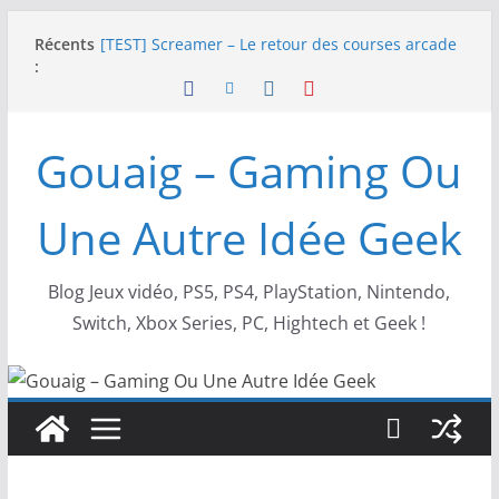
Passer
Récents
NEOGEO AES+ : La légende de l’arcade est de
au
:
retour !
contenu
[TEST] Screamer – Le retour des courses arcade
!
SWITCH 2 : Nouveaux accessoires Turtle Beach X
Gouaig – Gaming Ou
Mario
[TEST] Ride 6 – Une sortie de piste sur PS5 !
SNK NEOGEO AES+ : un succès dingue !
Une Autre Idée Geek
Blog Jeux vidéo, PS5, PS4, PlayStation, Nintendo,
Switch, Xbox Series, PC, Hightech et Geek !