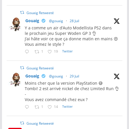
Gouaig Retweeté
Gouaig
@gouaig
·
28 Juil
Y a comme un air d’Auto Modellista PS2 dans
le prochain jeu Super Woden GP 3 👌
J’ai hâte voir ce que ça donne matin en mains 😍
Vous aimez le style ?
1
19
Twitter
Gouaig Retweeté
Gouaig
@gouaig
·
29 Juil
Moins cher que la version PlayStation 😅
Tombi! 2 est arrivé nickel de chez Limited Run 👌
-
Vous avez commandé chez eux ?
1
14
Twitter
Gouaig Retweeté