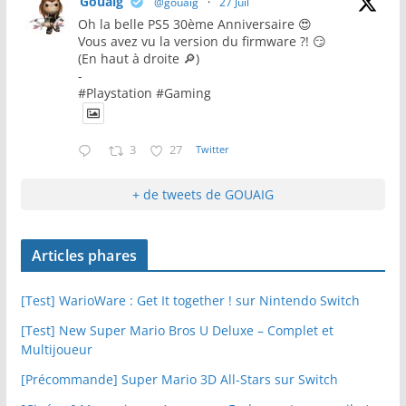
Gouaig
@gouaig
·
27 Juil
Oh la belle PS5 30ème Anniversaire 😍
Vous avez vu la version du firmware ?! 😏
(En haut à droite 🔎)
-
#Playstation #Gaming
3
27
Twitter
+ de tweets de GOUAIG
Articles phares
[Test] WarioWare : Get It together ! sur Nintendo Switch
[Test] New Super Mario Bros U Deluxe – Complet et
Multijoueur
[Précommande] Super Mario 3D All-Stars sur Switch