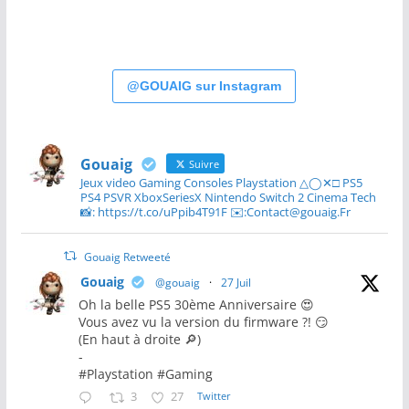
@GOUAIG sur Instagram
Gouaig
Suivre
Jeux video Gaming Consoles Playstation △◯✕□ PS5
PS4 PSVR XboxSeriesX Nintendo Switch 2 Cinema Tech
📸: https://t.co/uPpib4T91F ✉️:Contact@gouaig.Fr
Gouaig Retweeté
Gouaig
@gouaig
·
27 Juil
Oh la belle PS5 30ème Anniversaire 😍
Vous avez vu la version du firmware ?! 😏
(En haut à droite 🔎)
-
#Playstation #Gaming
3
27
Twitter