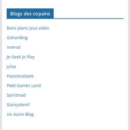
Blogs des copains
Bons plans jeux vidéo
GohanBlog
Imérod
Je Geek Je Play
Julsa
PassionaGeek
Poké Games Land
Spiritmad
Starsystemf
Un Autre Blog