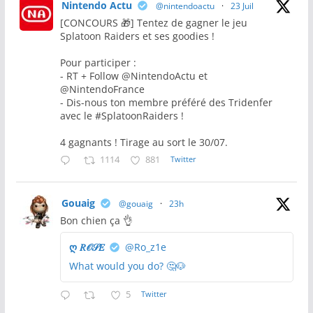
Nintendo Actu
@nintendoactu
·
23 Juil
[CONCOURS 🎁] Tentez de gagner le jeu
Splatoon Raiders et ses goodies !
Pour participer :
- RT + Follow @NintendoActu et
@NintendoFrance
- Dis-nous ton membre préféré des Tridenfer
avec le #SplatoonRaiders !
4 gagnants ! Tirage au sort le 30/07.
1114
881
Twitter
Gouaig
@gouaig
·
23h
Bon chien ça 👌
ღ 𝑅𝒪𝒮𝐸
@Ro_z1e
What would you do? 🤔🐶
5
Twitter