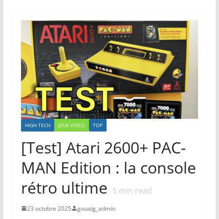
HIGH TECH
JEUX VIDÉO
TOP
[Test] Atari 2600+ PAC-
MAN Edition : la console
rétro ultime
5
min read
23 octobre 2025
gouaig_admin