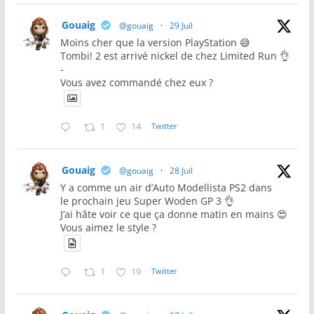
Gouaig
@gouaig
·
29 Juil
Moins cher que la version PlayStation 😅
Tombi! 2 est arrivé nickel de chez Limited Run 👌
-
Vous avez commandé chez eux ?
1
14
Twitter
Gouaig
@gouaig
·
28 Juil
Y a comme un air d’Auto Modellista PS2 dans
le prochain jeu Super Woden GP 3 👌
J’ai hâte voir ce que ça donne matin en mains 😍
Vous aimez le style ?
1
19
Twitter