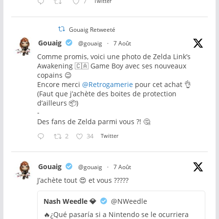
7
Twitter
Gouaig Retweeté
Gouaig
@gouaig
·
7 Août
Comme promis, voici une photo de Zelda Link’s
Awakening 🇨🇦 Game Boy avec ses nouveaux
copains 😉
Encore merci
@Retrogamerie
pour cet achat 👌
(Faut que j’achète des boites de protection
d’ailleurs 📦)
-
Des fans de Zelda parmi vous ?! 🤔
2
34
Twitter
Gouaig
@gouaig
·
7 Août
J’achète tout 😍 et vous ?????
Nash Weedle 💎
@NWeedle
🔥¿Qué pasaría si a Nintendo se le ocurriera