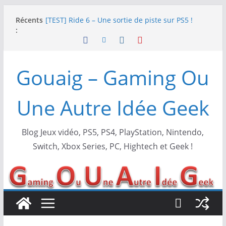
SWITCH 2 : Nouveaux accessoires Turtle Beach X
Passer
Récents
Mario
au
:
[TEST] Ride 6 – Une sortie de piste sur PS5 !
contenu
SNK NEOGEO AES+ : un succès dingue !
NEOGEO AES+ : La légende de l’arcade est de
retour !
Gouaig – Gaming Ou
[TEST] Screamer – Le retour des courses arcade
!
Une Autre Idée Geek
Blog Jeux vidéo, PS5, PS4, PlayStation, Nintendo,
Switch, Xbox Series, PC, Hightech et Geek !