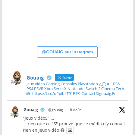
@GOUAIG sur Instagram
Gouaig
Suivre
Jeux video Gaming Consoles Playstation △◯✕□ PS5
PS4 PSVR XboxSeriesX Nintendo Switch 2 Cinema Tech
📸: https://t.co/uPpib4T91F ✉️:Contact@gouaig.Fr
Gouaig
@gouaig
·
8 Août
"jeux vidéoS" ...
... rien que ce "S" prouve que ce média n'y connait
rien en jeux vidéo 😅