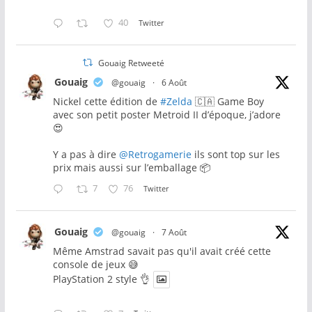
40
Twitter
Gouaig Retweeté
Gouaig
@gouaig
·
6 Août
Nickel cette édition de
#Zelda
🇨🇦 Game Boy
avec son petit poster Metroid II d’époque, j’adore
😍
Y a pas à dire
@Retrogamerie
ils sont top sur les
prix mais aussi sur l’emballage 📦
7
76
Twitter
Gouaig
@gouaig
·
7 Août
Même Amstrad savait pas qu'il avait créé cette
console de jeux 😅
PlayStation 2 style 👌