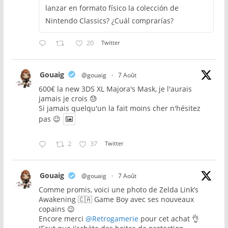
lanzar en formato físico la colección de
Nintendo Classics? ¿Cuál comprarías?
20
Twitter
Gouaig
@gouaig
·
7 Août
600€ la new 3DS XL Majora's Mask, je l'aurais
jamais je crois 😓
Si jamais quelqu'un la fait moins cher n'hésitez
pas 😉
2
37
Twitter
Gouaig
@gouaig
·
7 Août
Comme promis, voici une photo de Zelda Link’s
Awakening 🇨🇦 Game Boy avec ses nouveaux
copains 😉
Encore merci
@Retrogamerie
pour cet achat 👌