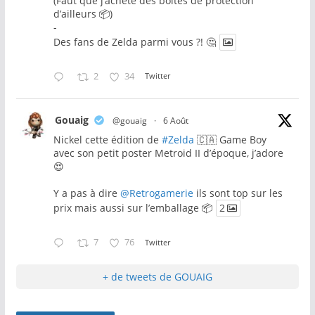
(Faut que j’achète des boites de protection
d’ailleurs 📦)
-
Des fans de Zelda parmi vous ?! 🤔
2
34
Twitter
Gouaig
@gouaig
·
6 Août
Nickel cette édition de
#Zelda
🇨🇦 Game Boy
avec son petit poster Metroid II d’époque, j’adore
😍
Y a pas à dire
@Retrogamerie
ils sont top sur les
prix mais aussi sur l’emballage 📦
2
7
76
Twitter
+ de tweets de GOUAIG