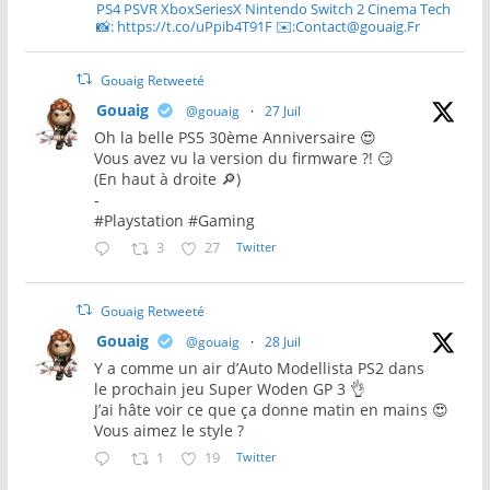
PS4 PSVR XboxSeriesX Nintendo Switch 2 Cinema Tech
📸: https://t.co/uPpib4T91F ✉️:Contact@gouaig.Fr
Gouaig Retweeté
Gouaig
@gouaig
·
27 Juil
Oh la belle PS5 30ème Anniversaire 😍
Vous avez vu la version du firmware ?! 😏
(En haut à droite 🔎)
-
#Playstation #Gaming
3
27
Twitter
Gouaig Retweeté
Gouaig
@gouaig
·
28 Juil
Y a comme un air d’Auto Modellista PS2 dans
le prochain jeu Super Woden GP 3 👌
J’ai hâte voir ce que ça donne matin en mains 😍
Vous aimez le style ?
1
19
Twitter