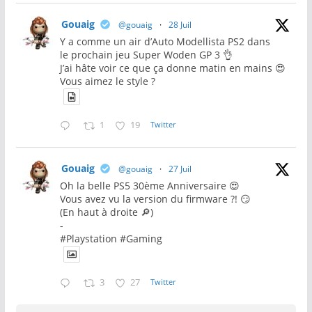
Gouaig
@gouaig
·
28 Juil
Y a comme un air d’Auto Modellista PS2 dans
le prochain jeu Super Woden GP 3 👌
J’ai hâte voir ce que ça donne matin en mains 😍
Vous aimez le style ?
1
19
Twitter
Gouaig
@gouaig
·
27 Juil
Oh la belle PS5 30ème Anniversaire 😍
Vous avez vu la version du firmware ?! 😏
(En haut à droite 🔎)
-
#Playstation #Gaming
3
27
Twitter