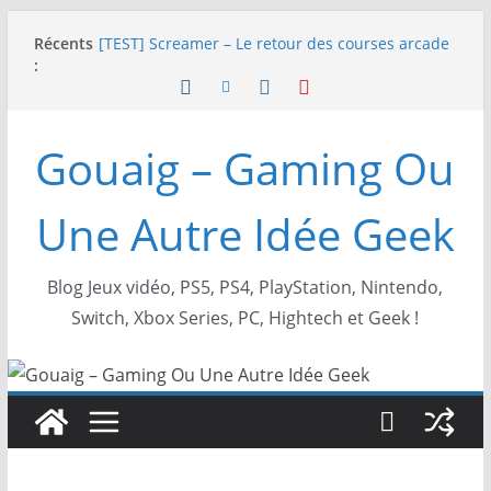
Passer
Récents
NEOGEO AES+ : La légende de l’arcade est de
au
:
retour !
contenu
[TEST] Screamer – Le retour des courses arcade
!
SWITCH 2 : Nouveaux accessoires Turtle Beach X
Gouaig – Gaming Ou
Mario
[TEST] Ride 6 – Une sortie de piste sur PS5 !
SNK NEOGEO AES+ : un succès dingue !
Une Autre Idée Geek
Blog Jeux vidéo, PS5, PS4, PlayStation, Nintendo,
Switch, Xbox Series, PC, Hightech et Geek !