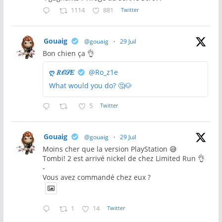
1114
881
Twitter
Gouaig
@gouaig
·
29 Juil
Bon chien ça 👌
ღ 𝑅𝒪𝒮𝐸
@Ro_z1e
What would you do? 🤔🐶
5
Twitter
Gouaig
@gouaig
·
29 Juil
Moins cher que la version PlayStation 😅
Tombi! 2 est arrivé nickel de chez Limited Run 👌
-
Vous avez commandé chez eux ?
1
14
Twitter