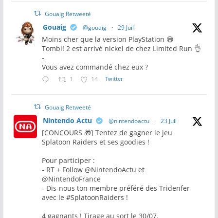
Gouaig Retweeté
Gouaig
@gouaig
·
29 Juil
Moins cher que la version PlayStation 😅
Tombi! 2 est arrivé nickel de chez Limited Run 👌
-
Vous avez commandé chez eux ?
1
14
Twitter
Gouaig Retweeté
Nintendo Actu
@nintendoactu
·
23 Juil
[CONCOURS 🎁] Tentez de gagner le jeu
Splatoon Raiders et ses goodies !
Pour participer :
- RT + Follow @NintendoActu et
@NintendoFrance
- Dis-nous ton membre préféré des Tridenfer
avec le #SplatoonRaiders !
4 gagnants ! Tirage au sort le 30/07.