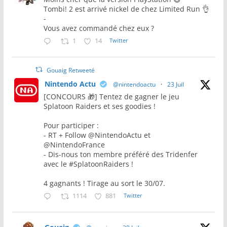
Tombi! 2 est arrivé nickel de chez Limited Run 👌
-
Vous avez commandé chez eux ?
1
14
Twitter
Gouaig Retweeté
Nintendo Actu
@nintendoactu
·
23 Juil
[CONCOURS 🎁] Tentez de gagner le jeu
Splatoon Raiders et ses goodies !
Pour participer :
- RT + Follow @NintendoActu et
@NintendoFrance
- Dis-nous ton membre préféré des Tridenfer
avec le #SplatoonRaiders !
4 gagnants ! Tirage au sort le 30/07.
1114
881
Twitter