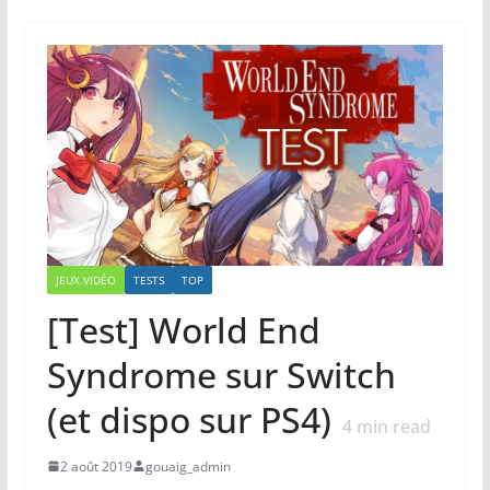
JEUX VIDÉO
TESTS
TOP
[Test] World End
Syndrome sur Switch
(et dispo sur PS4)
4
min read
2 août 2019
gouaig_admin