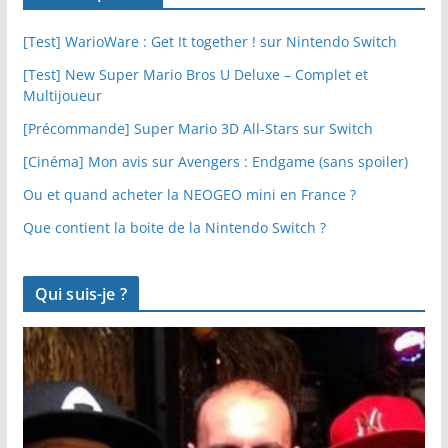
[Test] WarioWare : Get It together ! sur Nintendo Switch
[Test] New Super Mario Bros U Deluxe – Complet et
Multijoueur
[Précommande] Super Mario 3D All-Stars sur Switch
[Cinéma] Mon avis sur Avengers : Endgame (sans spoiler)
Ou et quand acheter la NEOGEO mini en France ?
Que contient la boite de la Nintendo Switch ?
Qui suis-je ?