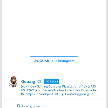
@GOUAIG sur Instagram
Gouaig
Suivre
Jeux video Gaming Consoles Playstation △◯✕□ PS5
PS4 PSVR XboxSeriesX Nintendo Switch 2 Cinema Tech
📸: https://t.co/uPpib4T91F ✉️:Contact@gouaig.Fr
Gouaig Retweeté