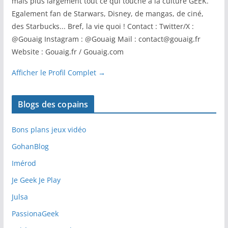
mais plus largement tout ce qui touche à la culture GEEK.
Egalement fan de Starwars, Disney, de mangas, de ciné,
des Starbucks... Bref, la vie quoi ! Contact : Twitter/X :
@Gouaig Instagram : @Gouaig Mail : contact@gouaig.fr
Website : Gouaig.fr / Gouaig.com
Afficher le Profil Complet →
Blogs des copains
Bons plans jeux vidéo
GohanBlog
Imérod
Je Geek Je Play
Julsa
PassionaGeek