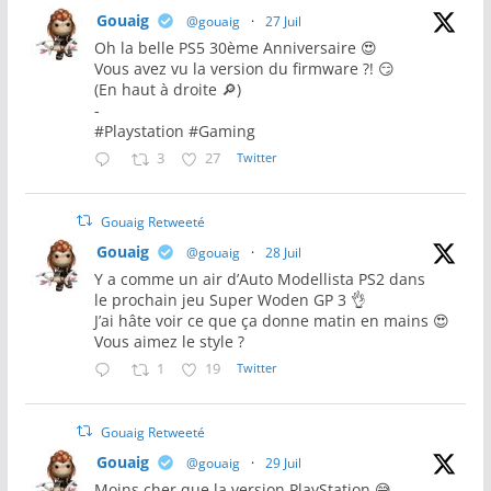
Gouaig
@gouaig
·
27 Juil
Oh la belle PS5 30ème Anniversaire 😍
Vous avez vu la version du firmware ?! 😏
(En haut à droite 🔎)
-
#Playstation #Gaming
3
27
Twitter
Gouaig Retweeté
Gouaig
@gouaig
·
28 Juil
Y a comme un air d’Auto Modellista PS2 dans
le prochain jeu Super Woden GP 3 👌
J’ai hâte voir ce que ça donne matin en mains 😍
Vous aimez le style ?
1
19
Twitter
Gouaig Retweeté
Gouaig
@gouaig
·
29 Juil
Moins cher que la version PlayStation 😅