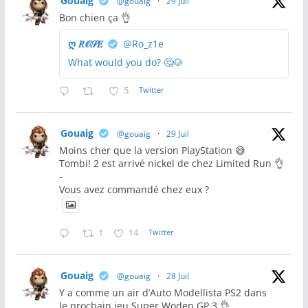
Gouaig
@gouaig
·
29 Juil
Bon chien ça 👌
ღ 𝑅𝒪𝒮𝐸
@Ro_z1e
What would you do? 🤔🐶
5
Twitter
Gouaig
@gouaig
·
29 Juil
Moins cher que la version PlayStation 😅
Tombi! 2 est arrivé nickel de chez Limited Run 👌
-
Vous avez commandé chez eux ?
1
14
Twitter
Gouaig
@gouaig
·
28 Juil
Y a comme un air d’Auto Modellista PS2 dans
le prochain jeu Super Woden GP 3 👌