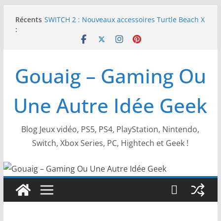
Passer
Récents
SWITCH 2 : Nouveaux accessoires Turtle Beach X
au
:
Mario
contenu
[TEST] Ride 6 – Une sortie de piste sur PS5 !
SNK NEOGEO AES+ : un succès dingue !
NEOGEO AES+ : La légende de l’arcade est de
Gouaig – Gaming Ou
retour !
[TEST] Screamer – Le retour des courses arcade
!
Une Autre Idée Geek
Blog Jeux vidéo, PS5, PS4, PlayStation, Nintendo,
Switch, Xbox Series, PC, Hightech et Geek !