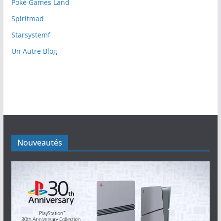
Poké Games Land
Spiritmad
Starsystemf
Un Autre Blog
Nouveautés