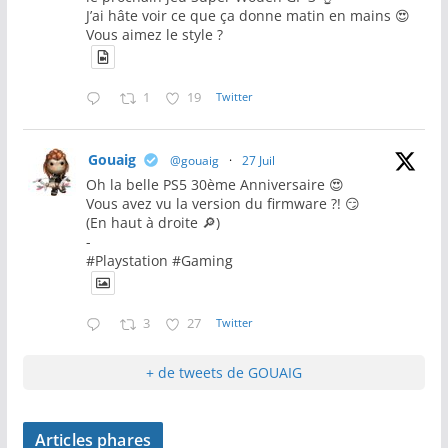
J’ai hâte voir ce que ça donne matin en mains 😍
Vous aimez le style ?
1
19
Twitter
Gouaig
@gouaig
·
27 Juil
Oh la belle PS5 30ème Anniversaire 😍
Vous avez vu la version du firmware ?! 😏
(En haut à droite 🔎)
-
#Playstation #Gaming
3
27
Twitter
+ de tweets de GOUAIG
Articles phares