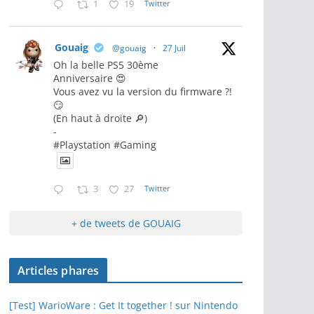
1
19
Twitter
Gouaig
@gouaig
·
27 Juil
Oh la belle PS5 30ème
Anniversaire 😍
Vous avez vu la version du firmware ?!
😏
(En haut à droite 🔎)
-
#Playstation #Gaming
3
27
Twitter
+ de tweets de GOUAIG
Articles phares
[Test] WarioWare : Get It together ! sur Nintendo