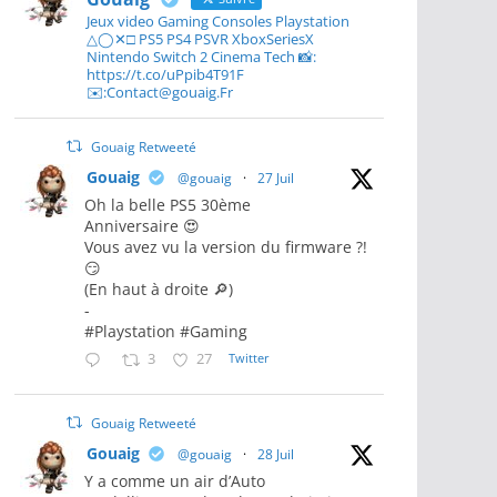
Jeux video Gaming Consoles Playstation
△◯✕□ PS5 PS4 PSVR XboxSeriesX
Nintendo Switch 2 Cinema Tech 📸:
https://t.co/uPpib4T91F
✉️:Contact@gouaig.Fr
Gouaig Retweeté
Gouaig
@gouaig
·
27 Juil
Oh la belle PS5 30ème
Anniversaire 😍
Vous avez vu la version du firmware ?!
😏
(En haut à droite 🔎)
-
#Playstation #Gaming
3
27
Twitter
Gouaig Retweeté
Gouaig
@gouaig
·
28 Juil
Y a comme un air d’Auto