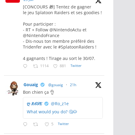
[CONCOURS 🎁] Tentez de gagner
le jeu Splatoon Raiders et ses goodies !
Pour participer :
- RT + Follow @NintendoActu et
@NintendoFrance
- Dis-nous ton membre préféré des
Tridenfer avec le #SplatoonRaiders !
4 gagnants ! Tirage au sort le 30/07.
1114
881
Twitter
Gouaig
@gouaig
·
21h
Bon chien ça 👌
ღ 𝑅𝒪𝒮𝐸
@Ro_z1e
What would you do? 🤔🐶
5
Twitter