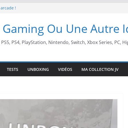
 arcade !
 Beach X Mario
S5 !
 Gaming Ou Une Autre 
t de retour !
, PS5, PS4, PlayStation, Nintendo, Switch, Xbox Series, PC, Hi
TESTS
UNBOXING
VIDÉOS
MA COLLECTION JV