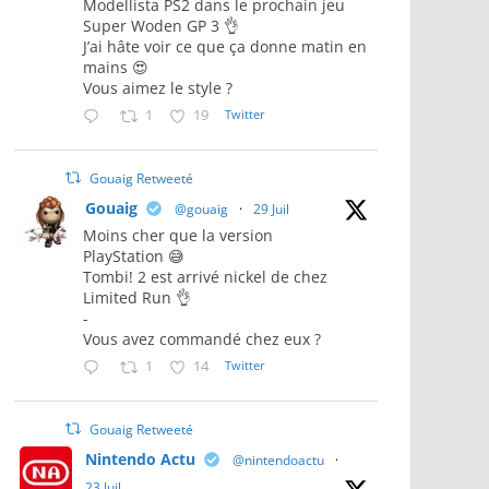
Modellista PS2 dans le prochain jeu
Super Woden GP 3 👌
J’ai hâte voir ce que ça donne matin en
mains 😍
Vous aimez le style ?
1
19
Twitter
Gouaig Retweeté
Gouaig
@gouaig
·
29 Juil
Moins cher que la version
PlayStation 😅
Tombi! 2 est arrivé nickel de chez
Limited Run 👌
-
Vous avez commandé chez eux ?
1
14
Twitter
Gouaig Retweeté
Nintendo Actu
@nintendoactu
·
23 Juil