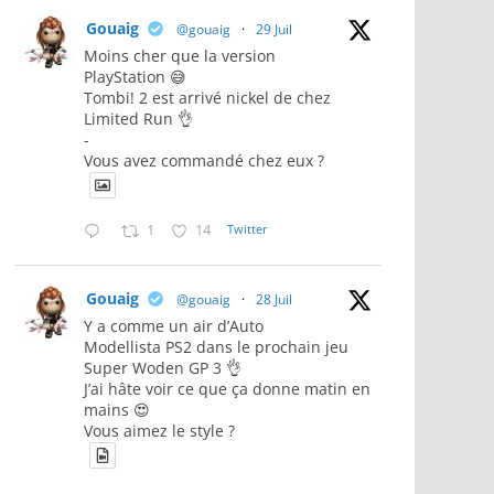
Gouaig
@gouaig
·
29 Juil
Moins cher que la version
PlayStation 😅
Tombi! 2 est arrivé nickel de chez
Limited Run 👌
-
Vous avez commandé chez eux ?
1
14
Twitter
Gouaig
@gouaig
·
28 Juil
Y a comme un air d’Auto
Modellista PS2 dans le prochain jeu
Super Woden GP 3 👌
J’ai hâte voir ce que ça donne matin en
mains 😍
Vous aimez le style ?