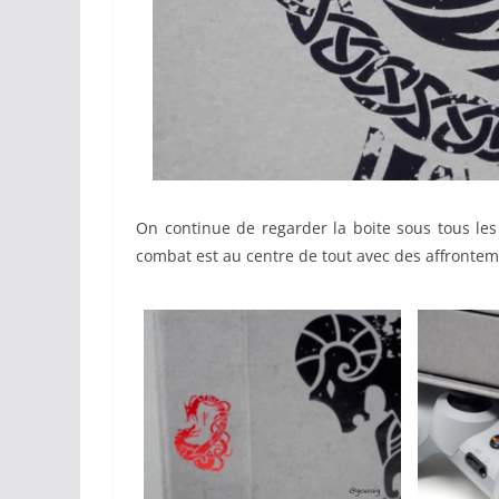
On continue de regarder la boite sous tous les
combat est au centre de tout avec des affrontem