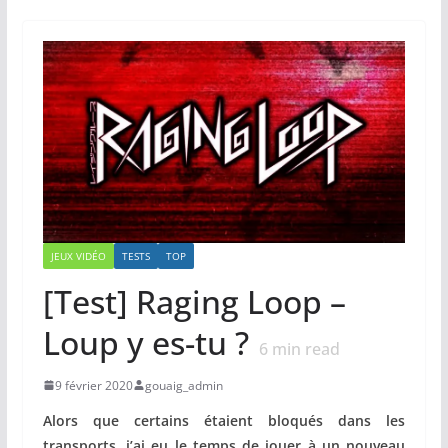
JEUX VIDÉO
TESTS
TOP
[Test] Raging Loop –
Loup y es-tu ?
6
min read
9 février 2020
gouaig_admin
Alors que certains étaient bloqués dans les
transports, j’ai eu le temps de jouer à un nouveau