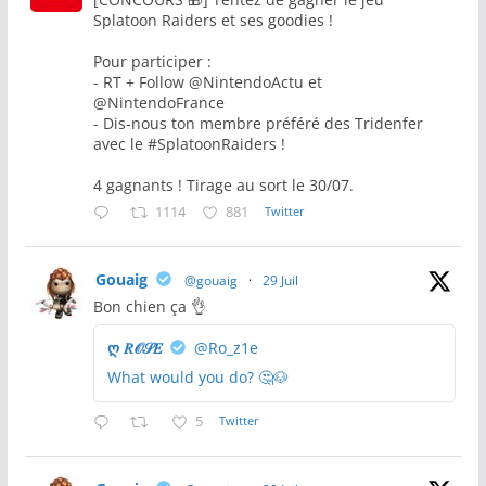
Splatoon Raiders et ses goodies !
Pour participer :
- RT + Follow @NintendoActu et
@NintendoFrance
- Dis-nous ton membre préféré des Tridenfer
avec le #SplatoonRaiders !
4 gagnants ! Tirage au sort le 30/07.
1114
881
Twitter
Gouaig
@gouaig
·
29 Juil
Bon chien ça 👌
ღ 𝑅𝒪𝒮𝐸
@Ro_z1e
What would you do? 🤔🐶
5
Twitter