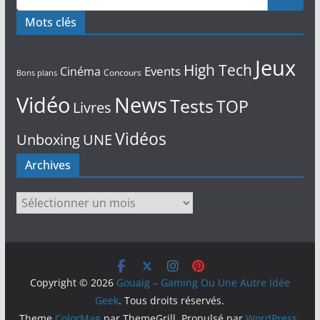
Mots clés
Jeux
High Tech
Events
Cinéma
Concours
Bons plans
Vidéo
News
Tests
TOP
Livres
Vidéos
Unboxing
UNE
Archives
Archives
Copyright © 2026
Gouaig – Gaming Ou Une Autre Idée
Geek
. Tous droits réservés.
Theme
ColorMag
par ThemeGrill. Propulsé par
WordPress
.