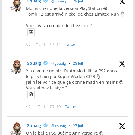
Gouaig
@gouaig
·
29 Juil
Moins cher que la version PlayStation 😅
Tombi! 2 est arrivé nickel de chez Limited Run 👌
-
Vous avez commandé chez eux ?
1
14
Twitter
Gouaig
@gouaig
·
28 Juil
Y a comme un air d’Auto Modellista PS2 dans
le prochain jeu Super Woden GP 3 👌
J’ai hâte voir ce que ça donne matin en mains 😍
Vous aimez le style ?
1
19
Twitter
Gouaig
@gouaig
·
27 Juil
Oh la belle PS5 30ème Anniversaire 😍