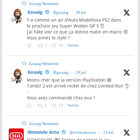
Gouaig Retweeté
Gouaig
@gouaig
·
28 Juil
Y a comme un air d’Auto Modellista PS2 dans
le prochain jeu Super Woden GP 3 👌
J’ai hâte voir ce que ça donne matin en mains 😍
Vous aimez le style ?
1
19
Twitter
Gouaig Retweeté
Gouaig
@gouaig
·
29 Juil
Moins cher que la version PlayStation 😅
Tombi! 2 est arrivé nickel de chez Limited Run 👌
-
Vous avez commandé chez eux ?
1
14
Twitter
Gouaig Retweeté
Nintendo Actu
@nintendoactu
·
23 Juil
[CONCOURS 🎁] Tentez de gagner le jeu