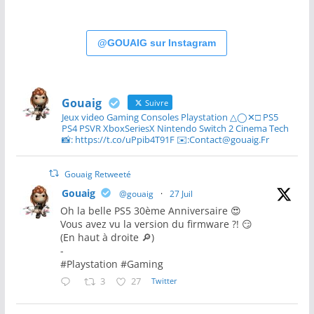
@GOUAIG sur Instagram
Gouaig
Suivre
Jeux video Gaming Consoles Playstation △◯✕□ PS5
PS4 PSVR XboxSeriesX Nintendo Switch 2 Cinema Tech
📸: https://t.co/uPpib4T91F ✉️:Contact@gouaig.Fr
Gouaig Retweeté
Gouaig
@gouaig
·
27 Juil
Oh la belle PS5 30ème Anniversaire 😍
Vous avez vu la version du firmware ?! 😏
(En haut à droite 🔎)
-
#Playstation #Gaming
3
27
Twitter