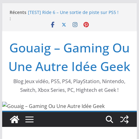
Passer
Récents
[TEST] Ride 6 – Une sortie de piste sur PS5 !
au
:
SNK NEOGEO AES+ : un succès dingue !
contenu
NEOGEO AES+ : La légende de l’arcade est de
retour !
[TEST] Screamer – Le retour des courses arcade
Gouaig – Gaming Ou
!
SWITCH 2 : Nouveaux accessoires Turtle Beach X
Mario
Une Autre Idée Geek
Blog Jeux vidéo, PS5, PS4, PlayStation, Nintendo,
Switch, Xbox Series, PC, Hightech et Geek !