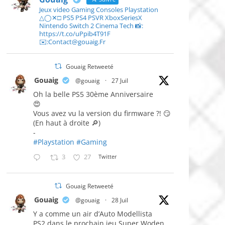
Jeux video Gaming Consoles Playstation
△◯✕□ PS5 PS4 PSVR XboxSeriesX
Nintendo Switch 2 Cinema Tech 📸:
https://t.co/uPpib4T91F
✉️:Contact@gouaig.Fr
Gouaig Retweeté
Gouaig
@gouaig
·
27 Juil
Oh la belle PS5 30ème Anniversaire
😍
Vous avez vu la version du firmware ?! 😏
(En haut à droite 🔎)
-
#Playstation
#Gaming
3
27
Twitter
Gouaig Retweeté
Gouaig
@gouaig
·
28 Juil
Y a comme un air d’Auto Modellista
PS2 dans le prochain jeu Super Woden