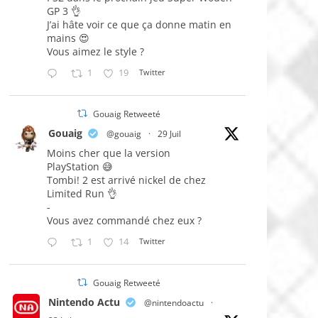
GP 3 👌
J’ai hâte voir ce que ça donne matin en
mains 😍
Vous aimez le style ?
1
19
Twitter
Gouaig Retweeté
Gouaig
@gouaig
·
29 Juil
Moins cher que la version
PlayStation 😅
Tombi! 2 est arrivé nickel de chez
Limited Run 👌
-
Vous avez commandé chez eux ?
1
14
Twitter
Gouaig Retweeté
Nintendo Actu
@nintendoactu
·