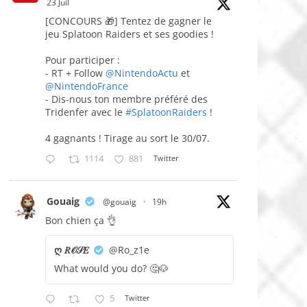
23 Juil
[CONCOURS 🎁] Tentez de gagner le
jeu Splatoon Raiders et ses goodies !
Pour participer :
- RT + Follow
@NintendoActu
et
@NintendoFrance
- Dis-nous ton membre préféré des
Tridenfer avec le
#SplatoonRaiders
!
4 gagnants ! Tirage au sort le 30/07.
1114
881
Twitter
Gouaig
@gouaig
·
19h
Bon chien ça 👌
ღ 𝑅𝒪𝒮𝐸
@Ro_z1e
What would you do? 🤔🐶
5
Twitter