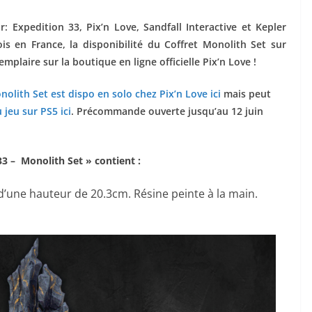
 Expedition 33, Pix’n Love, Sandfall Interactive et Kepler
s en France, la disponibilité du Coffret Monolith Set sur
laire sur la boutique en ligne officielle Pix’n Love !
nolith Set est dispo en solo chez Pix’n Love ici
mais peut
jeu sur PS5 ici
. Précommande ouverte jusqu’au 12 juin
33 – Monolith Set » contient :
d’une hauteur de 20.3cm. Résine peinte à la main.