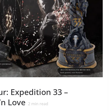
ur: Expedition 33 –
’n Love
2
min read