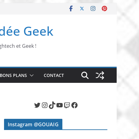
Idée Geek
ghtech et Geek !
BONS PLANS
CONTACT
Twitter
Instagram
TikTok
YouTube
Twitch
Facebook
Instagram @GOUAIG