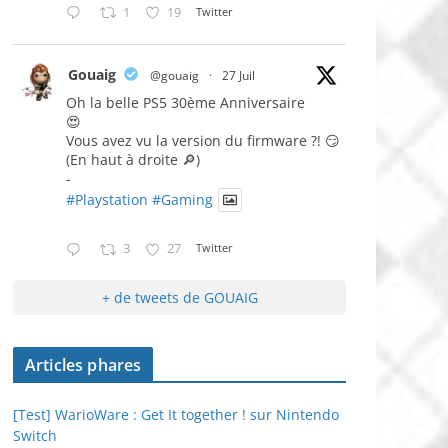
1
19
Twitter
Gouaig
@gouaig
·
27 Juil
Oh la belle PS5 30ème Anniversaire
😍
Vous avez vu la version du firmware ?! 😏
(En haut à droite 🔎)
-
#Playstation
#Gaming
3
27
Twitter
+ de tweets de GOUAIG
Articles phares
[Test] WarioWare : Get It together ! sur Nintendo
Switch