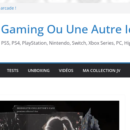
 arcade !
 Beach X Mario
S5 !
 Gaming Ou Une Autre 
t de retour !
, PS5, PS4, PlayStation, Nintendo, Switch, Xbox Series, PC, Hi
TESTS
UNBOXING
VIDÉOS
MA COLLECTION JV