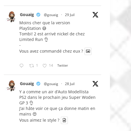
Gouaig
@gouaig
·
29 Juil
Moins cher que la version
PlayStation 😅
Tombi! 2 est arrivé nickel de chez
Limited Run 👌
-
Vous avez commandé chez eux ?
1
14
Twitter
Gouaig
@gouaig
·
28 Juil
Y a comme un air d’Auto Modellista
PS2 dans le prochain jeu Super Woden
GP 3 👌
J’ai hâte voir ce que ça donne matin en
mains 😍
Vous aimez le style ?