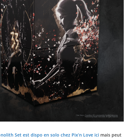
nolith Set est dispo en solo chez Pix’n Love ici
mais peut