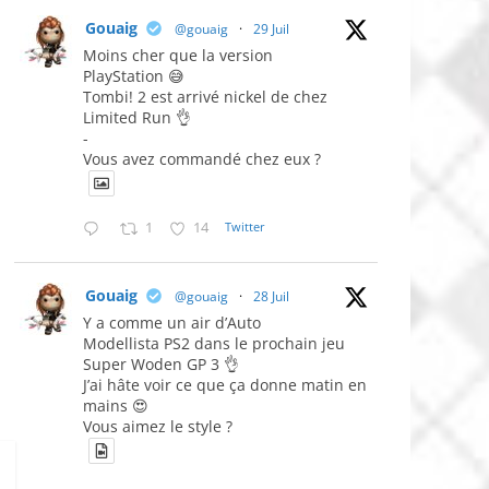
Gouaig
@gouaig
·
29 Juil
Moins cher que la version
PlayStation 😅
Tombi! 2 est arrivé nickel de chez
Limited Run 👌
-
Vous avez commandé chez eux ?
1
14
Twitter
Gouaig
@gouaig
·
28 Juil
Y a comme un air d’Auto
Modellista PS2 dans le prochain jeu
Super Woden GP 3 👌
J’ai hâte voir ce que ça donne matin en
mains 😍
Vous aimez le style ?