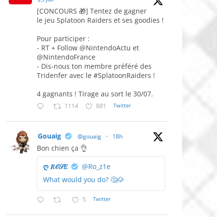
[CONCOURS 🎁] Tentez de gagner
le jeu Splatoon Raiders et ses goodies !
Pour participer :
- RT + Follow @NintendoActu et
@NintendoFrance
- Dis-nous ton membre préféré des
Tridenfer avec le #SplatoonRaiders !
4 gagnants ! Tirage au sort le 30/07.
1114
881
Twitter
Gouaig
@gouaig
·
18h
Bon chien ça 👌
ღ 𝑅𝒪𝒮𝐸
@Ro_z1e
What would you do? 🤔🐶
5
Twitter