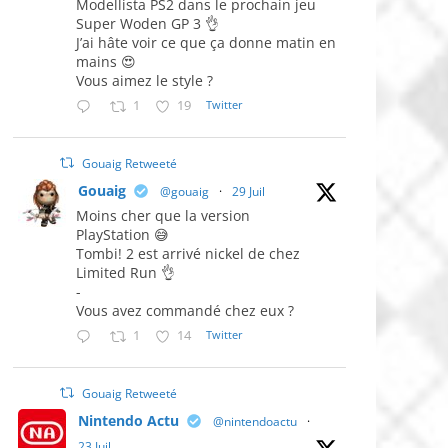
Modellista PS2 dans le prochain jeu
Super Woden GP 3 👌
J’ai hâte voir ce que ça donne matin en
mains 😍
Vous aimez le style ?
1
19
Twitter
Gouaig Retweeté
Gouaig
@gouaig
·
29 Juil
Moins cher que la version
PlayStation 😅
Tombi! 2 est arrivé nickel de chez
Limited Run 👌
-
Vous avez commandé chez eux ?
1
14
Twitter
Gouaig Retweeté
Nintendo Actu
@nintendoactu
·
23 Juil