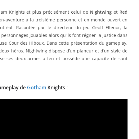
tham Knights et plus précisément celui de
Nightwing
et
Red
ion-aventure à la troisième personne et en monde ouvert en
éal. Racontée par le directeur du jeu Geoff Ellenor, la
 personnages jouables alors qu’ils font régner la justice dans
euse Cour des Hiboux. Dans cette présentation du gameplay,
 deux héros. Nightwing dispose d’un planeur et d’un style de
ise ses deux armes à feu et possède une capacité de saut
e gameplay de
Gotham
Knights :