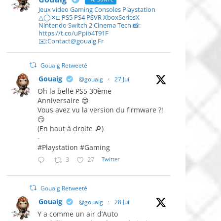
Jeux video Gaming Consoles Playstation
△◯✕□ PS5 PS4 PSVR XboxSeriesX
Nintendo Switch 2 Cinema Tech 📸:
https://t.co/uPpib4T91F
✉️:Contact@gouaig.Fr
Gouaig Retweeté
Gouaig
@gouaig
·
27 Juil
Oh la belle PS5 30ème
Anniversaire 😍
Vous avez vu la version du firmware ?!
😏
(En haut à droite 🔎)
-
#Playstation #Gaming
3
27
Twitter
Gouaig Retweeté
Gouaig
@gouaig
·
28 Juil
Y a comme un air d’Auto