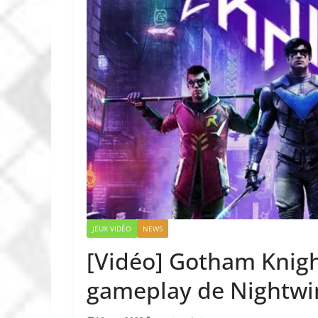
JEUX VIDÉO
NEWS
[Vidéo] Gotham Knights
gameplay de Nightwi