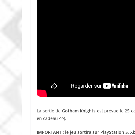
La sortie de
Gotham Knights
est prévue le 25 oc
en cadeau ^^).
IMPORTANT : le jeu sortira sur PlayStation 5, X