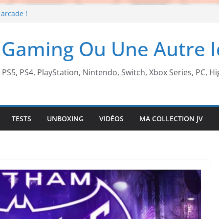
 arcade !
 Beach X Mario
S5 !
 Gaming Ou Une Autre 
t de retour !
, PS5, PS4, PlayStation, Nintendo, Switch, Xbox Series, PC, Hi
TESTS
UNBOXING
VIDÉOS
MA COLLECTION JV