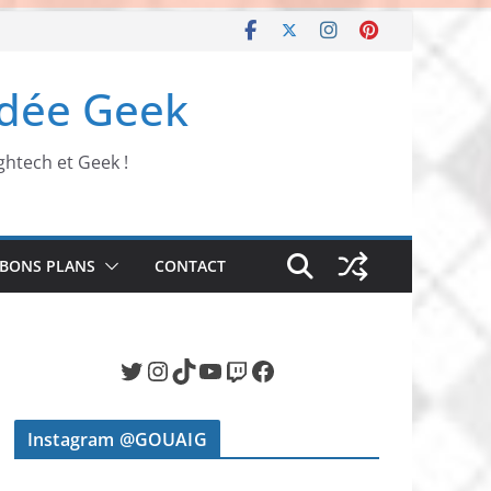
Idée Geek
ghtech et Geek !
BONS PLANS
CONTACT
Twitter
Instagram
TikTok
YouTube
Twitch
Facebook
Instagram @GOUAIG