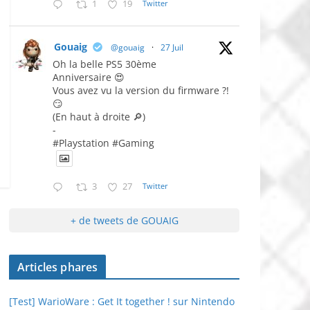
1
19
Twitter
Gouaig
@gouaig
·
27 Juil
Oh la belle PS5 30ème
Anniversaire 😍
Vous avez vu la version du firmware ?!
😏
(En haut à droite 🔎)
-
#Playstation #Gaming
3
27
Twitter
+ de tweets de GOUAIG
Articles phares
[Test] WarioWare : Get It together ! sur Nintendo