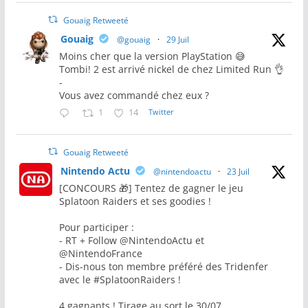
Gouaig Retweeté
Gouaig
@gouaig
·
29 Juil
Moins cher que la version PlayStation 😅
Tombi! 2 est arrivé nickel de chez Limited Run 👌
-
Vous avez commandé chez eux ?
1
14
Twitter
Gouaig Retweeté
Nintendo Actu
@nintendoactu
·
23 Juil
[CONCOURS 🎁] Tentez de gagner le jeu
Splatoon Raiders et ses goodies !
Pour participer :
- RT + Follow @NintendoActu et
@NintendoFrance
- Dis-nous ton membre préféré des Tridenfer
avec le #SplatoonRaiders !
4 gagnants ! Tirage au sort le 30/07.