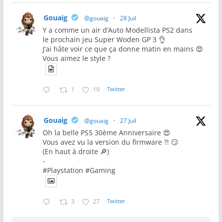
Gouaig
@gouaig
·
28 Juil
Y a comme un air d’Auto Modellista PS2 dans
le prochain jeu Super Woden GP 3 👌
J’ai hâte voir ce que ça donne matin en mains 😍
Vous aimez le style ?
1
19
Twitter
Gouaig
@gouaig
·
27 Juil
Oh la belle PS5 30ème Anniversaire 😍
Vous avez vu la version du firmware ?! 😏
(En haut à droite 🔎)
-
#Playstation #Gaming
3
27
Twitter