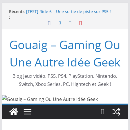
Passer
Récents
[TEST] Ride 6 – Une sortie de piste sur PS5 !
au
:
SNK NEOGEO AES+ : un succès dingue !
contenu
NEOGEO AES+ : La légende de l’arcade est de
retour !
[TEST] Screamer – Le retour des courses arcade
Gouaig – Gaming Ou
!
SWITCH 2 : Nouveaux accessoires Turtle Beach X
Mario
Une Autre Idée Geek
Blog Jeux vidéo, PS5, PS4, PlayStation, Nintendo,
Switch, Xbox Series, PC, Hightech et Geek !