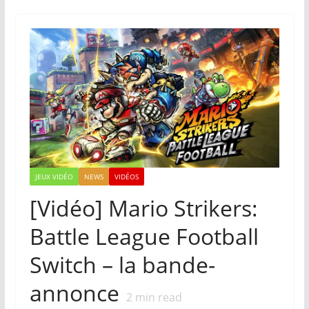
JEUX VIDÉO
NEWS
VIDÉOS
[Vidéo] Mario Strikers:
Battle League Football
Switch – la bande-
annonce
2
min read