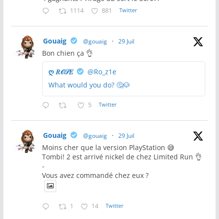
1114
881
Twitter
Gouaig
@gouaig
·
29 Juil
Bon chien ça 👌
ღ 𝑅𝒪𝒮𝐸
@Ro_z1e
What would you do? 🤔🐶
5
Twitter
Gouaig
@gouaig
·
29 Juil
Moins cher que la version PlayStation 😅
Tombi! 2 est arrivé nickel de chez Limited Run 👌
-
Vous avez commandé chez eux ?
1
14
Twitter