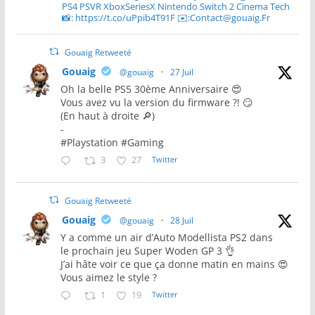
PS4 PSVR XboxSeriesX Nintendo Switch 2 Cinema Tech
📸: https://t.co/uPpib4T91F ✉️:Contact@gouaig.Fr
Gouaig Retweeté
Gouaig
@gouaig
·
27 Juil
Oh la belle PS5 30ème Anniversaire 😍
Vous avez vu la version du firmware ?! 😏
(En haut à droite 🔎)
-
#Playstation #Gaming
3
27
Twitter
Gouaig Retweeté
Gouaig
@gouaig
·
28 Juil
Y a comme un air d’Auto Modellista PS2 dans
le prochain jeu Super Woden GP 3 👌
J’ai hâte voir ce que ça donne matin en mains 😍
Vous aimez le style ?
1
19
Twitter