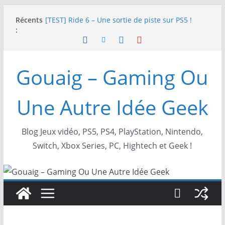
Passer
Récents
SWITCH 2 : Nouveaux accessoires Turtle Beach X
au
:
Mario
contenu
[TEST] Ride 6 – Une sortie de piste sur PS5 !
SNK NEOGEO AES+ : un succès dingue !
NEOGEO AES+ : La légende de l’arcade est de
Gouaig – Gaming Ou
retour !
[TEST] Screamer – Le retour des courses arcade
!
Une Autre Idée Geek
Blog Jeux vidéo, PS5, PS4, PlayStation, Nintendo,
Switch, Xbox Series, PC, Hightech et Geek !