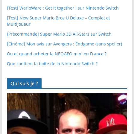
[Test] WarioWare : Get It together ! sur Nintendo Switch
[Test] New Super Mario Bros U Deluxe – Complet et
Multijoueur
[Précommande] Super Mario 3D All-Stars sur Switch
[Cinéma] Mon avis sur Avengers : Endgame (sans spoiler)
Ou et quand acheter la NEOGEO mini en France ?
Que contient la boite de la Nintendo Switch ?
Qui suis-je ?