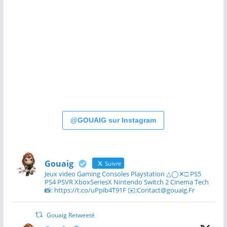
@GOUAIG sur Instagram
Gouaig
Suivre
Jeux video Gaming Consoles Playstation △◯✕□ PS5
PS4 PSVR XboxSeriesX Nintendo Switch 2 Cinema Tech
📸: https://t.co/uPpib4T91F ✉️:Contact@gouaig.Fr
Gouaig Retweeté