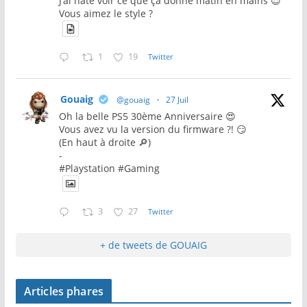
J’ai hâte voir ce que ça donne matin en mains 😍
Vous aimez le style ?
1
19
Twitter
Gouaig
@gouaig
·
27 Juil
Oh la belle PS5 30ème Anniversaire 😍
Vous avez vu la version du firmware ?! 😏
(En haut à droite 🔎)
-
#Playstation #Gaming
3
27
Twitter
+ de tweets de GOUAIG
Articles phares