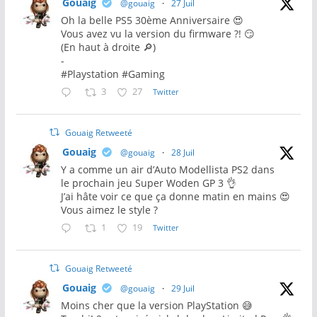
Gouaig
@gouaig
·
27 Juil
Oh la belle PS5 30ème Anniversaire 😍
Vous avez vu la version du firmware ?! 😏
(En haut à droite 🔎)
-
#Playstation #Gaming
3
27
Twitter
Gouaig Retweeté
Gouaig
@gouaig
·
28 Juil
Y a comme un air d’Auto Modellista PS2 dans
le prochain jeu Super Woden GP 3 👌
J’ai hâte voir ce que ça donne matin en mains 😍
Vous aimez le style ?
1
19
Twitter
Gouaig Retweeté
Gouaig
@gouaig
·
29 Juil
Moins cher que la version PlayStation 😅