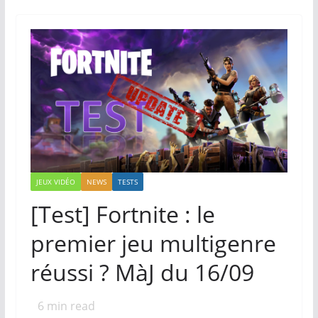
JEUX VIDÉO
NEWS
TESTS
[Test] Fortnite : le
premier jeu multigenre
réussi ? MàJ du 16/09
6
min read