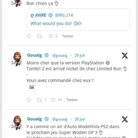
Bon chien ça 👌
ღ 𝑅𝒪𝒮𝐸
@Ro_z1e
What would you do? 🤔🐶
5
Twitter
Gouaig
@gouaig
·
29 Juil
Moins cher que la version PlayStation 😅
Tombi! 2 est arrivé nickel de chez Limited Run 👌
-
Vous avez commandé chez eux ?
1
14
Twitter
Gouaig
@gouaig
·
28 Juil
Y a comme un air d’Auto Modellista PS2 dans
le prochain jeu Super Woden GP 3 👌