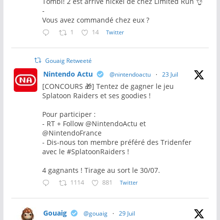
Tombi! 2 est arrivé nickel de chez Limited Run 👌
-
Vous avez commandé chez eux ?
1
14
Twitter
Gouaig Retweeté
Nintendo Actu
@nintendoactu
·
23 Juil
[CONCOURS 🎁] Tentez de gagner le jeu
Splatoon Raiders et ses goodies !
Pour participer :
- RT + Follow @NintendoActu et
@NintendoFrance
- Dis-nous ton membre préféré des Tridenfer
avec le #SplatoonRaiders !
4 gagnants ! Tirage au sort le 30/07.
1114
881
Twitter
Gouaig
@gouaig
·
29 Juil