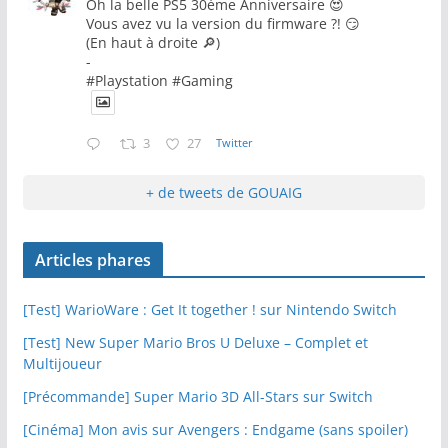
Oh la belle PS5 30ème Anniversaire 😍
Vous avez vu la version du firmware ?! 😏
(En haut à droite 🔎)
-
#Playstation #Gaming
3
27
Twitter
+ de tweets de GOUAIG
Articles phares
[Test] WarioWare : Get It together ! sur Nintendo Switch
[Test] New Super Mario Bros U Deluxe – Complet et
Multijoueur
[Précommande] Super Mario 3D All-Stars sur Switch
[Cinéma] Mon avis sur Avengers : Endgame (sans spoiler)