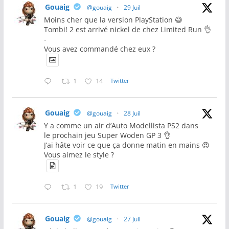
Gouaig
@gouaig
·
29 Juil
Moins cher que la version PlayStation 😅
Tombi! 2 est arrivé nickel de chez Limited Run 👌
-
Vous avez commandé chez eux ?
1
14
Twitter
Gouaig
@gouaig
·
28 Juil
Y a comme un air d’Auto Modellista PS2 dans
le prochain jeu Super Woden GP 3 👌
J’ai hâte voir ce que ça donne matin en mains 😍
Vous aimez le style ?
1
19
Twitter
Gouaig
@gouaig
·
27 Juil