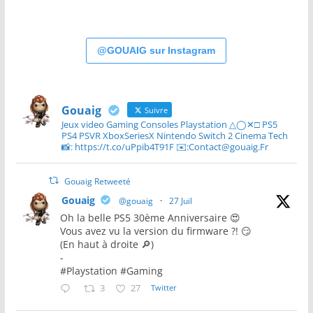
@GOUAIG sur Instagram
Gouaig
Suivre
Jeux video Gaming Consoles Playstation △◯✕□ PS5
PS4 PSVR XboxSeriesX Nintendo Switch 2 Cinema Tech
📸: https://t.co/uPpib4T91F ✉️:Contact@gouaig.Fr
Gouaig Retweeté
Gouaig
@gouaig
·
27 Juil
Oh la belle PS5 30ème Anniversaire 😍
Vous avez vu la version du firmware ?! 😏
(En haut à droite 🔎)
-
#Playstation #Gaming
3
27
Twitter