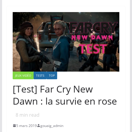
JEUX VIDÉO
TESTS
TOP
[Test] Far Cry New
Dawn : la survie en rose
8
min read
5 mars 2019
gouaig_admin