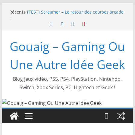
Passer
Récents
NEOGEO AES+ : La légende de l’arcade est de
au
:
retour !
contenu
[TEST] Screamer – Le retour des courses arcade
!
SWITCH 2 : Nouveaux accessoires Turtle Beach X
Gouaig – Gaming Ou
Mario
[TEST] Ride 6 – Une sortie de piste sur PS5 !
SNK NEOGEO AES+ : un succès dingue !
Une Autre Idée Geek
Blog Jeux vidéo, PS5, PS4, PlayStation, Nintendo,
Switch, Xbox Series, PC, Hightech et Geek !