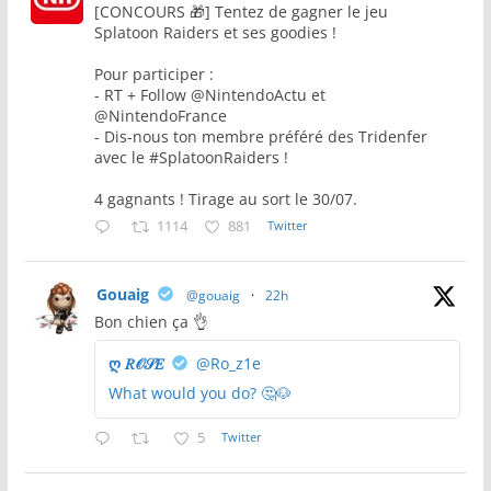
[CONCOURS 🎁] Tentez de gagner le jeu
Splatoon Raiders et ses goodies !
Pour participer :
- RT + Follow @NintendoActu et
@NintendoFrance
- Dis-nous ton membre préféré des Tridenfer
avec le #SplatoonRaiders !
4 gagnants ! Tirage au sort le 30/07.
1114
881
Twitter
Gouaig
@gouaig
·
22h
Bon chien ça 👌
ღ 𝑅𝒪𝒮𝐸
@Ro_z1e
What would you do? 🤔🐶
5
Twitter