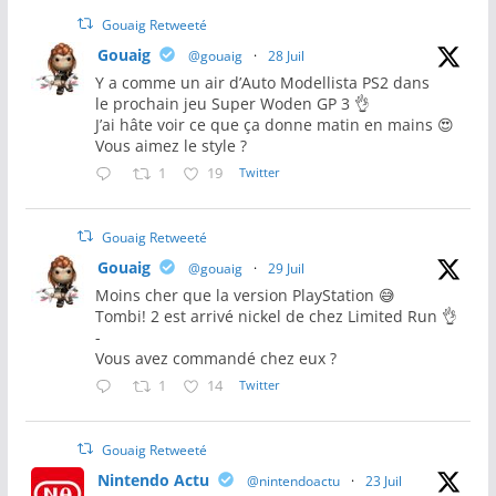
Gouaig Retweeté
Gouaig
@gouaig
·
28 Juil
Y a comme un air d’Auto Modellista PS2 dans
le prochain jeu Super Woden GP 3 👌
J’ai hâte voir ce que ça donne matin en mains 😍
Vous aimez le style ?
1
19
Twitter
Gouaig Retweeté
Gouaig
@gouaig
·
29 Juil
Moins cher que la version PlayStation 😅
Tombi! 2 est arrivé nickel de chez Limited Run 👌
-
Vous avez commandé chez eux ?
1
14
Twitter
Gouaig Retweeté
Nintendo Actu
@nintendoactu
·
23 Juil