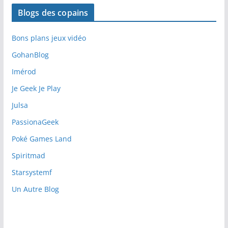
Blogs des copains
Bons plans jeux vidéo
GohanBlog
Imérod
Je Geek Je Play
Julsa
PassionaGeek
Poké Games Land
Spiritmad
Starsystemf
Un Autre Blog