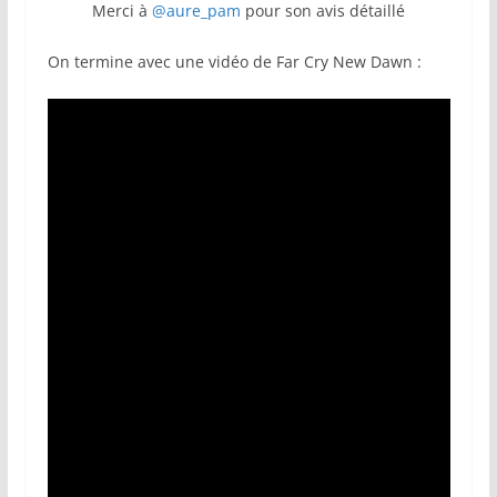
Merci à
@aure_pam
pour son avis détaillé
On termine avec une vidéo de Far Cry New Dawn :