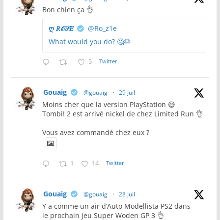
Bon chien ça 👌
ღ 𝑅𝒪𝒮𝐸
@Ro_z1e
What would you do? 🤔🐶
5
Twitter
Gouaig
@gouaig
·
29 Juil
Moins cher que la version PlayStation 😅
Tombi! 2 est arrivé nickel de chez Limited Run 👌
-
Vous avez commandé chez eux ?
1
14
Twitter
Gouaig
@gouaig
·
28 Juil
Y a comme un air d’Auto Modellista PS2 dans
le prochain jeu Super Woden GP 3 👌