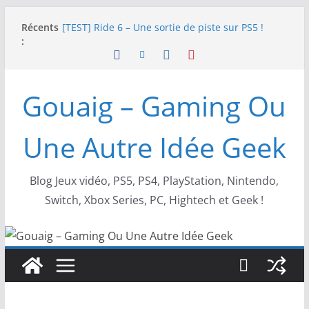
Passer
Récents
[TEST] Ride 6 – Une sortie de piste sur PS5 !
au
:
SNK NEOGEO AES+ : un succès dingue !
contenu
NEOGEO AES+ : La légende de l’arcade est de
retour !
[TEST] Screamer – Le retour des courses arcade
Gouaig – Gaming Ou
!
SWITCH 2 : Nouveaux accessoires Turtle Beach X
Mario
Une Autre Idée Geek
Blog Jeux vidéo, PS5, PS4, PlayStation, Nintendo,
Switch, Xbox Series, PC, Hightech et Geek !