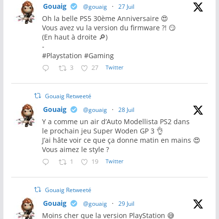
Gouaig
@gouaig
·
27 Juil
Oh la belle PS5 30ème Anniversaire 😍
Vous avez vu la version du firmware ?! 😏
(En haut à droite 🔎)
-
#Playstation #Gaming
3
27
Twitter
Gouaig Retweeté
Gouaig
@gouaig
·
28 Juil
Y a comme un air d’Auto Modellista PS2 dans
le prochain jeu Super Woden GP 3 👌
J’ai hâte voir ce que ça donne matin en mains 😍
Vous aimez le style ?
1
19
Twitter
Gouaig Retweeté
Gouaig
@gouaig
·
29 Juil
Moins cher que la version PlayStation 😅