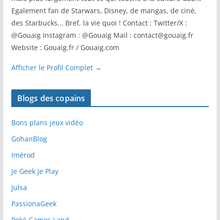
Egalement fan de Starwars, Disney, de mangas, de ciné,
des Starbucks... Bref, la vie quoi ! Contact : Twitter/X :
@Gouaig Instagram : @Gouaig Mail : contact@gouaig.fr
Website : Gouaig.fr / Gouaig.com
Afficher le Profil Complet →
Blogs des copains
Bons plans jeux vidéo
GohanBlog
Imérod
Je Geek Je Play
Julsa
PassionaGeek
Poké Games Land