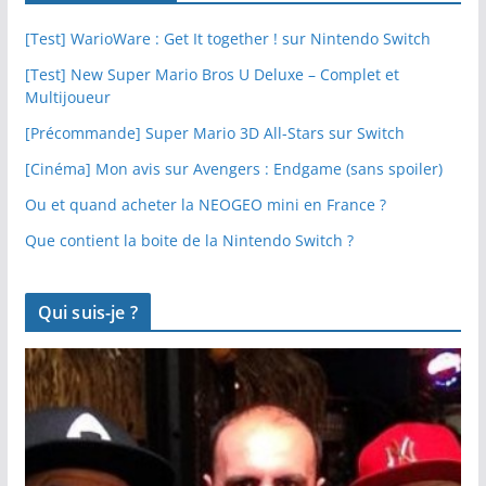
[Test] WarioWare : Get It together ! sur Nintendo Switch
[Test] New Super Mario Bros U Deluxe – Complet et
Multijoueur
[Précommande] Super Mario 3D All-Stars sur Switch
[Cinéma] Mon avis sur Avengers : Endgame (sans spoiler)
Ou et quand acheter la NEOGEO mini en France ?
Que contient la boite de la Nintendo Switch ?
Qui suis-je ?