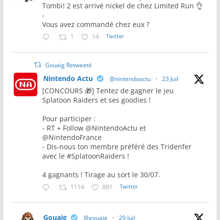
Tombi! 2 est arrivé nickel de chez Limited Run 👌
-
Vous avez commandé chez eux ?
1
14
Twitter
Gouaig Retweeté
Nintendo Actu
@nintendoactu
·
23 Juil
[CONCOURS 🎁] Tentez de gagner le jeu
Splatoon Raiders et ses goodies !
Pour participer :
- RT + Follow @NintendoActu et
@NintendoFrance
- Dis-nous ton membre préféré des Tridenfer
avec le #SplatoonRaiders !
4 gagnants ! Tirage au sort le 30/07.
1114
881
Twitter
Gouaig
@gouaig
·
29 Juil