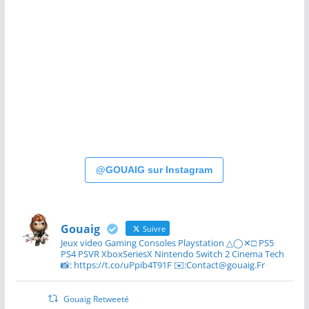
@GOUAIG sur Instagram
Gouaig
Suivre
Jeux video Gaming Consoles Playstation △◯✕□ PS5
PS4 PSVR XboxSeriesX Nintendo Switch 2 Cinema Tech
📸: https://t.co/uPpib4T91F ✉️:Contact@gouaig.Fr
Gouaig Retweeté