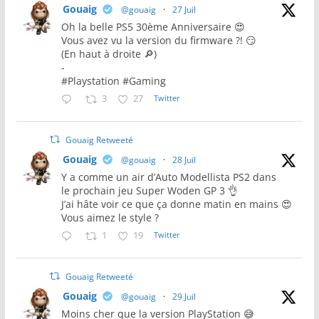
Gouaig
@gouaig
·
27 Juil
Oh la belle PS5 30ème Anniversaire 😍
Vous avez vu la version du firmware ?! 😏
(En haut à droite 🔎)
-
#Playstation #Gaming
3
27
Twitter
Gouaig Retweeté
Gouaig
@gouaig
·
28 Juil
Y a comme un air d’Auto Modellista PS2 dans
le prochain jeu Super Woden GP 3 👌
J’ai hâte voir ce que ça donne matin en mains 😍
Vous aimez le style ?
1
19
Twitter
Gouaig Retweeté
Gouaig
@gouaig
·
29 Juil
Moins cher que la version PlayStation 😅