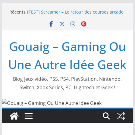
Passer
Récents
[TEST] Screamer – Le retour des courses arcade
au
:
!
contenu
SWITCH 2 : Nouveaux accessoires Turtle Beach X
Mario
[TEST] Ride 6 – Une sortie de piste sur PS5 !
Gouaig – Gaming Ou
SNK NEOGEO AES+ : un succès dingue !
NEOGEO AES+ : La légende de l’arcade est de
retour !
Une Autre Idée Geek
Blog Jeux vidéo, PS5, PS4, PlayStation, Nintendo,
Switch, Xbox Series, PC, Hightech et Geek !