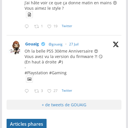
J’ai hâte voir ce que ça donne matin en mains 😍
Vous aimez le style ?
1
19
Twitter
Gouaig
@gouaig
·
27 Juil
Oh la belle PS5 30ème Anniversaire 😍
Vous avez vu la version du firmware ?! 😏
(En haut à droite 🔎)
-
#Playstation #Gaming
3
27
Twitter
+ de tweets de GOUAIG
Articles phares