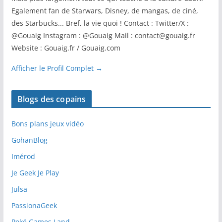
Egalement fan de Starwars, Disney, de mangas, de ciné,
des Starbucks... Bref, la vie quoi ! Contact : Twitter/X :
@Gouaig Instagram : @Gouaig Mail : contact@gouaig.fr
Website : Gouaig.fr / Gouaig.com
Afficher le Profil Complet →
Blogs des copains
Bons plans jeux vidéo
GohanBlog
Imérod
Je Geek Je Play
Julsa
PassionaGeek
Poké Games Land