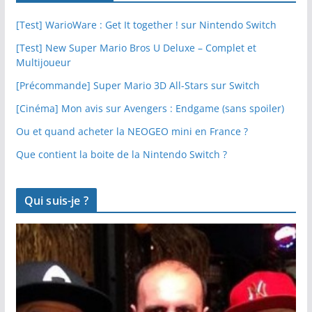
[Test] WarioWare : Get It together ! sur Nintendo Switch
[Test] New Super Mario Bros U Deluxe – Complet et
Multijoueur
[Précommande] Super Mario 3D All-Stars sur Switch
[Cinéma] Mon avis sur Avengers : Endgame (sans spoiler)
Ou et quand acheter la NEOGEO mini en France ?
Que contient la boite de la Nintendo Switch ?
Qui suis-je ?