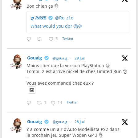
Bon chien ça 👌
ღ 𝑅𝒪𝒮𝐸
@Ro_z1e
What would you do? 🤔🐶
5
Twitter
Gouaig
@gouaig
·
29 Juil
Moins cher que la version PlayStation 😅
Tombi! 2 est arrivé nickel de chez Limited Run 👌
-
Vous avez commandé chez eux ?
1
14
Twitter
Gouaig
@gouaig
·
28 Juil
Y a comme un air d’Auto Modellista PS2 dans
le prochain jeu Super Woden GP 3 👌