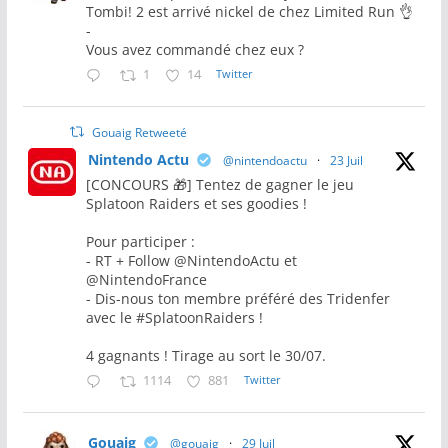
Tombi! 2 est arrivé nickel de chez Limited Run 👌
-
Vous avez commandé chez eux ?
1
14
Twitter
Gouaig Retweeté
Nintendo Actu
@nintendoactu
·
23 Juil
[CONCOURS 🎁] Tentez de gagner le jeu
Splatoon Raiders et ses goodies !
Pour participer :
- RT + Follow @NintendoActu et
@NintendoFrance
- Dis-nous ton membre préféré des Tridenfer
avec le #SplatoonRaiders !
4 gagnants ! Tirage au sort le 30/07.
1114
881
Twitter
Gouaig
@gouaig
·
29 Juil