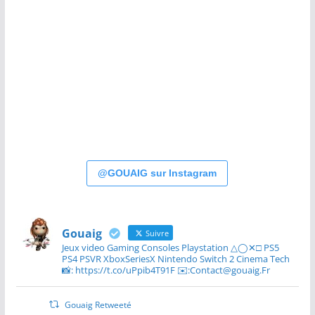
@GOUAIG sur Instagram
Gouaig
Suivre
Jeux video Gaming Consoles Playstation △◯✕□ PS5
PS4 PSVR XboxSeriesX Nintendo Switch 2 Cinema Tech
📸: https://t.co/uPpib4T91F ✉️:Contact@gouaig.Fr
Gouaig Retweeté