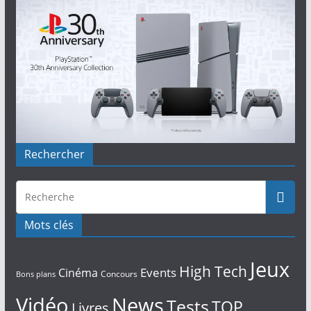
Rechercher
Mots clés
Jeux
High Tech
Events
Cinéma
Concours
Bons plans
Vidéo
News
Tests
TOP
Livres