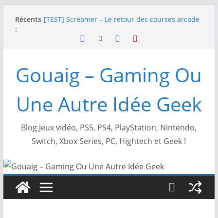
Passer
NEOGEO AES+ : La légende de l’arcade est de
Récents
au
retour !
:
[TEST] Screamer – Le retour des courses arcade
contenu
!
SWITCH 2 : Nouveaux accessoires Turtle Beach X
Mario
Gouaig – Gaming Ou
[TEST] Ride 6 – Une sortie de piste sur PS5 !
SNK NEOGEO AES+ : un succès dingue !
Une Autre Idée Geek
Blog Jeux vidéo, PS5, PS4, PlayStation, Nintendo,
Switch, Xbox Series, PC, Hightech et Geek !