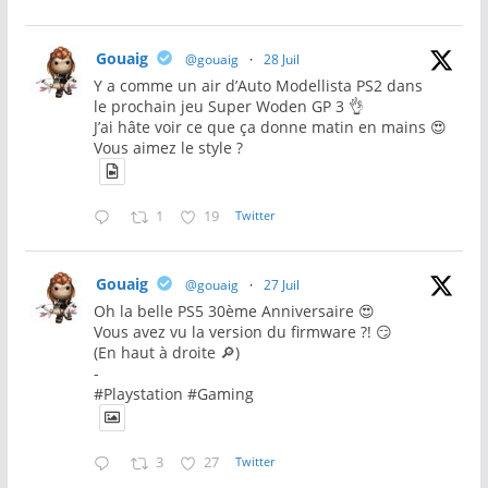
Gouaig
@gouaig
·
28 Juil
Y a comme un air d’Auto Modellista PS2 dans
le prochain jeu Super Woden GP 3 👌
J’ai hâte voir ce que ça donne matin en mains 😍
Vous aimez le style ?
1
19
Twitter
Gouaig
@gouaig
·
27 Juil
Oh la belle PS5 30ème Anniversaire 😍
Vous avez vu la version du firmware ?! 😏
(En haut à droite 🔎)
-
#Playstation #Gaming
3
27
Twitter