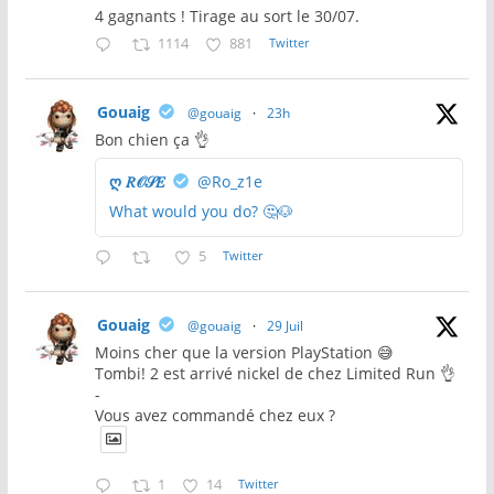
4 gagnants ! Tirage au sort le 30/07.
1114
881
Twitter
Gouaig
@gouaig
·
23h
Bon chien ça 👌
ღ 𝑅𝒪𝒮𝐸
@Ro_z1e
What would you do? 🤔🐶
5
Twitter
Gouaig
@gouaig
·
29 Juil
Moins cher que la version PlayStation 😅
Tombi! 2 est arrivé nickel de chez Limited Run 👌
-
Vous avez commandé chez eux ?
1
14
Twitter