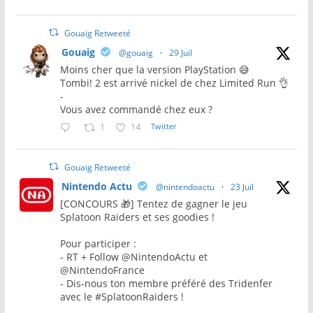
Gouaig Retweeté
Gouaig
@gouaig
·
29 Juil
Moins cher que la version PlayStation 😅
Tombi! 2 est arrivé nickel de chez Limited Run 👌
-
Vous avez commandé chez eux ?
1
14
Twitter
Gouaig Retweeté
Nintendo Actu
@nintendoactu
·
23 Juil
[CONCOURS 🎁] Tentez de gagner le jeu
Splatoon Raiders et ses goodies !
Pour participer :
- RT + Follow @NintendoActu et
@NintendoFrance
- Dis-nous ton membre préféré des Tridenfer
avec le #SplatoonRaiders !