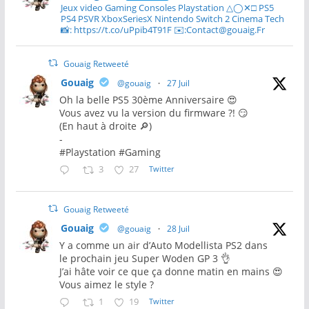
Jeux video Gaming Consoles Playstation △◯✕□ PS5
PS4 PSVR XboxSeriesX Nintendo Switch 2 Cinema Tech
📸: https://t.co/uPpib4T91F ✉️:Contact@gouaig.Fr
Gouaig Retweeté
Gouaig
@gouaig
·
27 Juil
Oh la belle PS5 30ème Anniversaire 😍
Vous avez vu la version du firmware ?! 😏
(En haut à droite 🔎)
-
#Playstation #Gaming
3
27
Twitter
Gouaig Retweeté
Gouaig
@gouaig
·
28 Juil
Y a comme un air d’Auto Modellista PS2 dans
le prochain jeu Super Woden GP 3 👌
J’ai hâte voir ce que ça donne matin en mains 😍
Vous aimez le style ?
1
19
Twitter