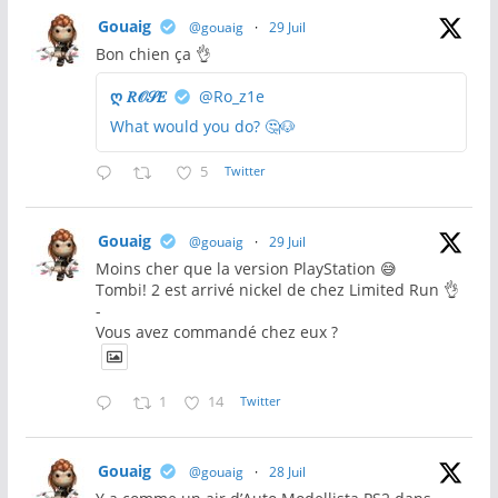
Gouaig
@gouaig
·
29 Juil
Bon chien ça 👌
ღ 𝑅𝒪𝒮𝐸
@Ro_z1e
What would you do? 🤔🐶
5
Twitter
Gouaig
@gouaig
·
29 Juil
Moins cher que la version PlayStation 😅
Tombi! 2 est arrivé nickel de chez Limited Run 👌
-
Vous avez commandé chez eux ?
1
14
Twitter
Gouaig
@gouaig
·
28 Juil