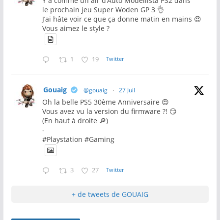
Y a comme un air d’Auto Modellista PS2 dans
le prochain jeu Super Woden GP 3 👌
J’ai hâte voir ce que ça donne matin en mains 😍
Vous aimez le style ?
1
19
Twitter
Gouaig
@gouaig
·
27 Juil
Oh la belle PS5 30ème Anniversaire 😍
Vous avez vu la version du firmware ?! 😏
(En haut à droite 🔎)
-
#Playstation #Gaming
3
27
Twitter
+ de tweets de GOUAIG