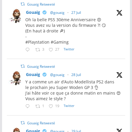
Gouaig Retweeté
Gouaig
@gouaig
·
27 Juil
Oh la belle PS5 30ème Anniversaire 😍
Vous avez vu la version du firmware ?! 😏
(En haut à droite 🔎)
-
#Playstation #Gaming
3
27
Twitter
Gouaig Retweeté
Gouaig
@gouaig
·
28 Juil
Y a comme un air d’Auto Modellista PS2 dans
le prochain jeu Super Woden GP 3 👌
J’ai hâte voir ce que ça donne matin en mains 😍
Vous aimez le style ?
1
19
Twitter
Gouaig Retweeté
Gouaig
@gouaig
·
29 Juil