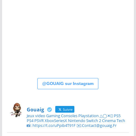
@GOUAIG sur Instagram
Gouaig
Suivre
Jeux video Gaming Consoles Playstation △◯✕□ PS5
PS4 PSVR XboxSeriesX Nintendo Switch 2 Cinema Tech
📸: https://t.co/uPpib4T91F ✉️:Contact@gouaig.Fr