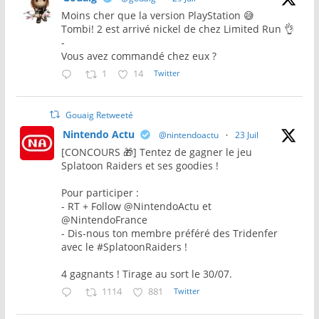
Moins cher que la version PlayStation 😅
Tombi! 2 est arrivé nickel de chez Limited Run 👌
-
Vous avez commandé chez eux ?
1
14
Twitter
Gouaig Retweeté
Nintendo Actu
@nintendoactu
·
23 Juil
[CONCOURS 🎁] Tentez de gagner le jeu
Splatoon Raiders et ses goodies !
Pour participer :
- RT + Follow @NintendoActu et
@NintendoFrance
- Dis-nous ton membre préféré des Tridenfer
avec le #SplatoonRaiders !
4 gagnants ! Tirage au sort le 30/07.
1114
881
Twitter