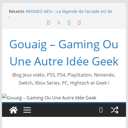
Passer
SNK NEOGEO AES+ : un succès dingue !
Récents
au
NEOGEO AES+ : La légende de l’arcade est de
:
contenu
retour !
[TEST] Screamer – Le retour des courses arcade
!
Gouaig – Gaming Ou
SWITCH 2 : Nouveaux accessoires Turtle Beach X
Mario
[TEST] Ride 6 – Une sortie de piste sur PS5 !
Une Autre Idée Geek
Blog Jeux vidéo, PS5, PS4, PlayStation, Nintendo,
Switch, Xbox Series, PC, Hightech et Geek !