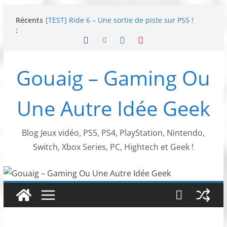
Passer
Récents
[TEST] Ride 6 – Une sortie de piste sur PS5 !
au
:
SNK NEOGEO AES+ : un succès dingue !
contenu
NEOGEO AES+ : La légende de l’arcade est de
retour !
[TEST] Screamer – Le retour des courses arcade
Gouaig – Gaming Ou
!
SWITCH 2 : Nouveaux accessoires Turtle Beach X
Mario
Une Autre Idée Geek
Blog Jeux vidéo, PS5, PS4, PlayStation, Nintendo,
Switch, Xbox Series, PC, Hightech et Geek !