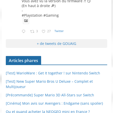
Vous avez vu la version du firmware ?! 😏
(En haut à droite 🔎)
-
#Playstation #Gaming
3
27
Twitter
+ de tweets de GOUAIG
Articles phares
[Test] WarioWare : Get It together ! sur Nintendo Switch
[Test] New Super Mario Bros U Deluxe – Complet et
Multijoueur
[Précommande] Super Mario 3D All-Stars sur Switch
[Cinéma] Mon avis sur Avengers : Endgame (sans spoiler)
Ou et quand acheter la NEOGEO mini en France ?