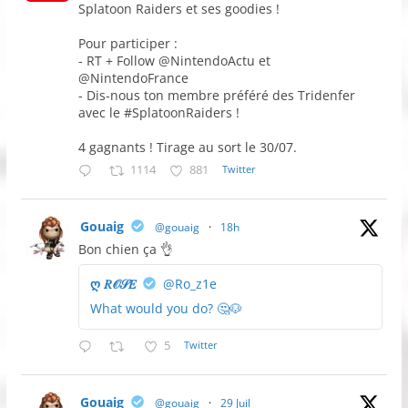
Splatoon Raiders et ses goodies !
Pour participer :
- RT + Follow @NintendoActu et
@NintendoFrance
- Dis-nous ton membre préféré des Tridenfer
avec le #SplatoonRaiders !
4 gagnants ! Tirage au sort le 30/07.
1114
881
Twitter
Gouaig
@gouaig
·
18h
Bon chien ça 👌
ღ 𝑅𝒪𝒮𝐸
@Ro_z1e
What would you do? 🤔🐶
5
Twitter
Gouaig
@gouaig
·
29 Juil