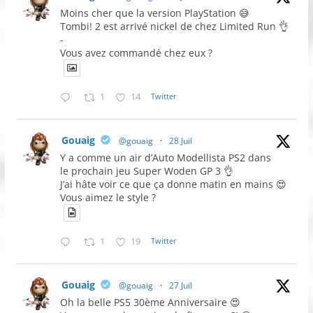
Moins cher que la version PlayStation 😅
Tombi! 2 est arrivé nickel de chez Limited Run 👌
-
Vous avez commandé chez eux ?
1
14
Twitter
Gouaig
@gouaig
·
28 Juil
Y a comme un air d’Auto Modellista PS2 dans
le prochain jeu Super Woden GP 3 👌
J’ai hâte voir ce que ça donne matin en mains 😍
Vous aimez le style ?
1
19
Twitter
Gouaig
@gouaig
·
27 Juil
Oh la belle PS5 30ème Anniversaire 😍