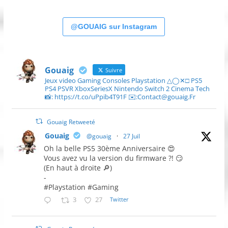
@GOUAIG sur Instagram
Gouaig
Suivre
Jeux video Gaming Consoles Playstation △◯✕□ PS5
PS4 PSVR XboxSeriesX Nintendo Switch 2 Cinema Tech
📸: https://t.co/uPpib4T91F ✉️:Contact@gouaig.Fr
Gouaig Retweeté
Gouaig
@gouaig
·
27 Juil
Oh la belle PS5 30ème Anniversaire 😍
Vous avez vu la version du firmware ?! 😏
(En haut à droite 🔎)
-
#Playstation #Gaming
3
27
Twitter