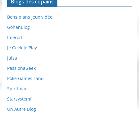
Blogs des copains
Bons plans jeux vidéo
GohanBlog
Imérod
Je Geek Je Play
Julsa
PassionaGeek
Poké Games Land
Spiritmad
Starsystemf
Un Autre Blog