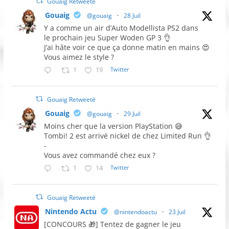
Gouaig Retweeté
Gouaig
@gouaig
·
28 Juil
Y a comme un air d’Auto Modellista PS2 dans
le prochain jeu Super Woden GP 3 👌
J’ai hâte voir ce que ça donne matin en mains 😍
Vous aimez le style ?
1
19
Twitter
Gouaig Retweeté
Gouaig
@gouaig
·
29 Juil
Moins cher que la version PlayStation 😅
Tombi! 2 est arrivé nickel de chez Limited Run 👌
-
Vous avez commandé chez eux ?
1
14
Twitter
Gouaig Retweeté
Nintendo Actu
@nintendoactu
·
23 Juil
[CONCOURS 🎁] Tentez de gagner le jeu