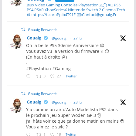
Jeux video Gaming Consoles Playstation △◯✕□ PS5
PS4 PSVR XboxSeriesX Nintendo Switch 2 Cinema Tech
📸: https://t.co/uPpib4T91F ✉️:Contact@gouaig.Fr
Gouaig Retweeté
Gouaig
@gouaig
·
27 Juil
Oh la belle PS5 30ème Anniversaire 😍
Vous avez vu la version du firmware ?! 😏
(En haut à droite 🔎)
-
#Playstation #Gaming
3
27
Twitter
Gouaig Retweeté
Gouaig
@gouaig
·
28 Juil
Y a comme un air d’Auto Modellista PS2 dans
le prochain jeu Super Woden GP 3 👌
J’ai hâte voir ce que ça donne matin en mains 😍
Vous aimez le style ?
1
19
Twitter