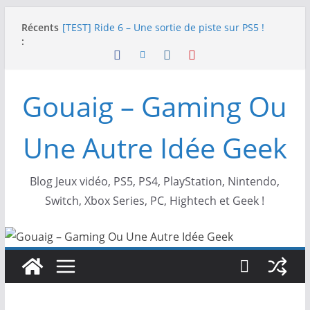
Passer
Récents
SWITCH 2 : Nouveaux accessoires Turtle Beach X
au
:
Mario
contenu
[TEST] Ride 6 – Une sortie de piste sur PS5 !
SNK NEOGEO AES+ : un succès dingue !
NEOGEO AES+ : La légende de l’arcade est de
Gouaig – Gaming Ou
retour !
[TEST] Screamer – Le retour des courses arcade
!
Une Autre Idée Geek
Blog Jeux vidéo, PS5, PS4, PlayStation, Nintendo,
Switch, Xbox Series, PC, Hightech et Geek !