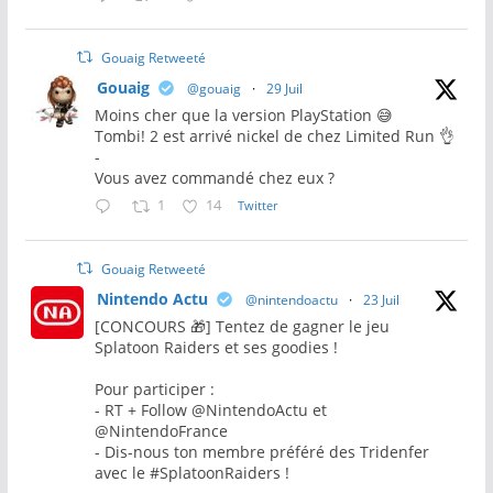
Gouaig Retweeté
Gouaig
@gouaig
·
29 Juil
Moins cher que la version PlayStation 😅
Tombi! 2 est arrivé nickel de chez Limited Run 👌
-
Vous avez commandé chez eux ?
1
14
Twitter
Gouaig Retweeté
Nintendo Actu
@nintendoactu
·
23 Juil
[CONCOURS 🎁] Tentez de gagner le jeu
Splatoon Raiders et ses goodies !
Pour participer :
- RT + Follow @NintendoActu et
@NintendoFrance
- Dis-nous ton membre préféré des Tridenfer
avec le #SplatoonRaiders !