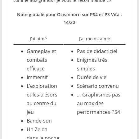
comme aux grands ! Je vous le recommande 🙂
Note globale pour Oceanhorn sur PS4 et PS Vita :
14/20
J’ai aimé
J’ai moins aimé
Gameplay et
Pas de didacticiel
combats
Enigmes très
efficace
simples
Immersif
Durée de vie
L’exploration
Scénario convenu
et les trésors
… Graphismes pas
au centre du
au max des
jeu
performances PS4
Bande-son
Un Zelda
dans la poche