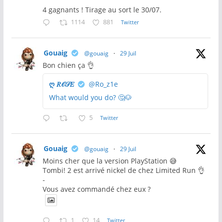
4 gagnants ! Tirage au sort le 30/07.
1114
881
Twitter
Gouaig
@gouaig
·
29 Juil
Bon chien ça 👌
ღ 𝑅𝒪𝒮𝐸
@Ro_z1e
What would you do? 🤔🐶
5
Twitter
Gouaig
@gouaig
·
29 Juil
Moins cher que la version PlayStation 😅
Tombi! 2 est arrivé nickel de chez Limited Run 👌
-
Vous avez commandé chez eux ?
1
14
Twitter