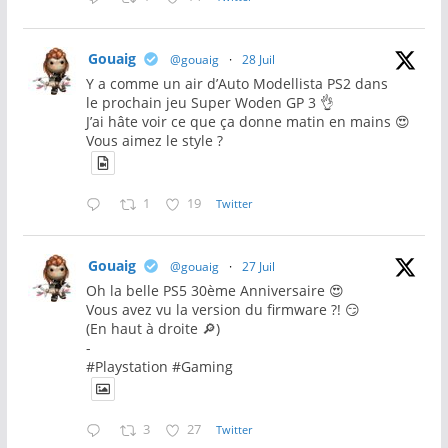
Gouaig
@gouaig
·
28 Juil
Y a comme un air d’Auto Modellista PS2 dans
le prochain jeu Super Woden GP 3 👌
J’ai hâte voir ce que ça donne matin en mains 😍
Vous aimez le style ?
1
19
Twitter
Gouaig
@gouaig
·
27 Juil
Oh la belle PS5 30ème Anniversaire 😍
Vous avez vu la version du firmware ?! 😏
(En haut à droite 🔎)
-
#Playstation #Gaming
3
27
Twitter