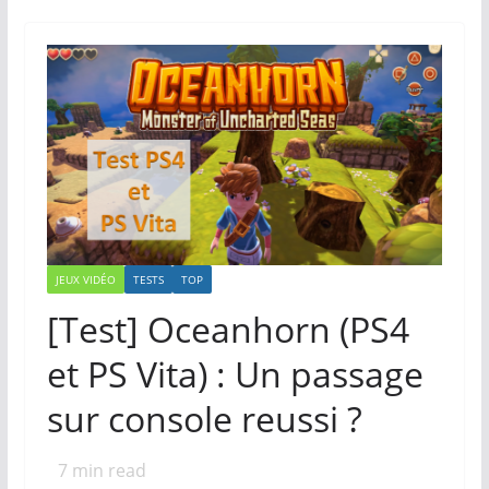
JEUX VIDÉO
TESTS
TOP
[Test] Oceanhorn (PS4
et PS Vita) : Un passage
sur console reussi ?
7
min read