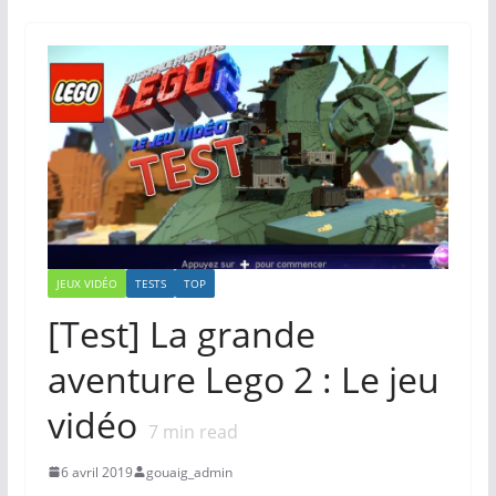
JEUX VIDÉO
TESTS
TOP
[Test] La grande
aventure Lego 2 : Le jeu
vidéo
7
min read
6 avril 2019
gouaig_admin