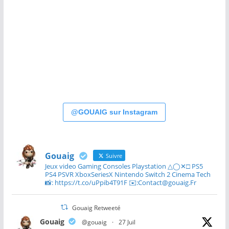
@GOUAIG sur Instagram
Gouaig
Suivre
Jeux video Gaming Consoles Playstation △◯✕□ PS5
PS4 PSVR XboxSeriesX Nintendo Switch 2 Cinema Tech
📸: https://t.co/uPpib4T91F ✉️:Contact@gouaig.Fr
Gouaig Retweeté
Gouaig
@gouaig
·
27 Juil