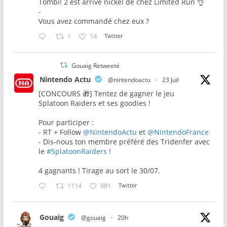
Tombi! 2 est arrivé nickel de chez Limited Run 👌
-
Vous avez commandé chez eux ?
1
14
Twitter
Gouaig Retweeté
Nintendo Actu
@nintendoactu
·
23 Juil
[CONCOURS 🎁] Tentez de gagner le jeu
Splatoon Raiders et ses goodies !
Pour participer :
- RT + Follow
@NintendoActu
et
@NintendoFrance
- Dis-nous ton membre préféré des Tridenfer avec
le
#SplatoonRaiders
!
4 gagnants ! Tirage au sort le 30/07.
1114
881
Twitter
Gouaig
@gouaig
·
20h