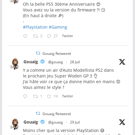
Oh la belle PS5 30ème Anniversaire 😍
Vous avez vu la version du firmware ?! 😏
(En haut à droite 🔎)
-
#Playstation
#Gaming
3
27
Twitter
Gouaig Retweeté
Gouaig
@gouaig
·
28 Juil
Y a comme un air d’Auto Modellista PS2 dans
le prochain jeu Super Woden GP 3 👌
J’ai hâte voir ce que ça donne matin en mains 😍
Vous aimez le style ?
1
19
Twitter
Gouaig Retweeté
Gouaig
@gouaig
·
29 Juil
Moins cher que la version PlayStation 😅