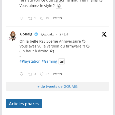
J’ai hâte voir ce que ça donne matin en mains 😍
Vous aimez le style ?
1
19
Twitter
Gouaig
@gouaig
·
27 Juil
Oh la belle PS5 30ème Anniversaire 😍
Vous avez vu la version du firmware ?! 😏
(En haut à droite 🔎)
-
#Playstation
#Gaming
3
27
Twitter
+ de tweets de GOUAIG
Articles phares