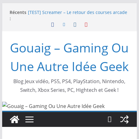
Passer
NEOGEO AES+ : La légende de l’arcade est de
Récents
au
retour !
:
contenu
[TEST] Screamer – Le retour des courses arcade
!
SWITCH 2 : Nouveaux accessoires Turtle Beach X
Gouaig – Gaming Ou
Mario
[TEST] Ride 6 – Une sortie de piste sur PS5 !
SNK NEOGEO AES+ : un succès dingue !
Une Autre Idée Geek
Blog Jeux vidéo, PS5, PS4, PlayStation, Nintendo,
Switch, Xbox Series, PC, Hightech et Geek !