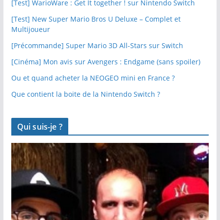
[Test] WarioWare : Get It together ! sur Nintendo Switch
[Test] New Super Mario Bros U Deluxe – Complet et
Multijoueur
[Précommande] Super Mario 3D All-Stars sur Switch
[Cinéma] Mon avis sur Avengers : Endgame (sans spoiler)
Ou et quand acheter la NEOGEO mini en France ?
Que contient la boite de la Nintendo Switch ?
Qui suis-je ?