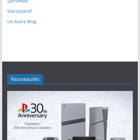
Spiritmad
Starsystemf
Un Autre Blog
Nouveautés