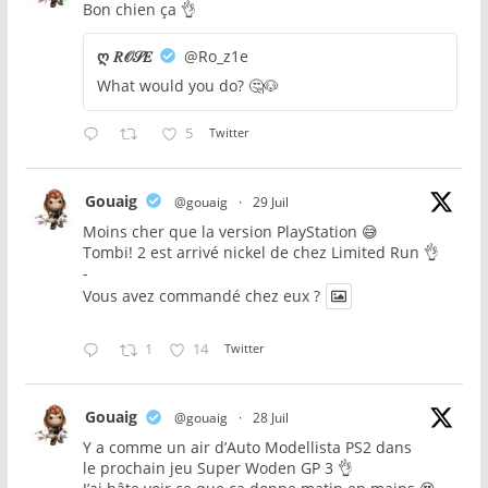
Bon chien ça 👌
ღ 𝑅𝒪𝒮𝐸
@Ro_z1e
What would you do? 🤔🐶
5
Twitter
Gouaig
@gouaig
·
29 Juil
Moins cher que la version PlayStation 😅
Tombi! 2 est arrivé nickel de chez Limited Run 👌
-
Vous avez commandé chez eux ?
1
14
Twitter
Gouaig
@gouaig
·
28 Juil
Y a comme un air d’Auto Modellista PS2 dans
le prochain jeu Super Woden GP 3 👌