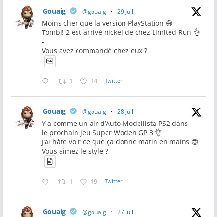
Gouaig
@gouaig
·
29 Juil
Moins cher que la version PlayStation 😅
Tombi! 2 est arrivé nickel de chez Limited Run 👌
-
Vous avez commandé chez eux ?
1
14
Twitter
Gouaig
@gouaig
·
28 Juil
Y a comme un air d’Auto Modellista PS2 dans
le prochain jeu Super Woden GP 3 👌
J’ai hâte voir ce que ça donne matin en mains 😍
Vous aimez le style ?
1
19
Twitter
Gouaig
@gouaig
·
27 Juil