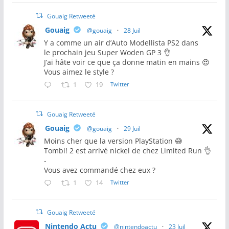
Gouaig Retweeté
Gouaig
@gouaig
·
28 Juil
Y a comme un air d’Auto Modellista PS2 dans
le prochain jeu Super Woden GP 3 👌
J’ai hâte voir ce que ça donne matin en mains 😍
Vous aimez le style ?
1
19
Twitter
Gouaig Retweeté
Gouaig
@gouaig
·
29 Juil
Moins cher que la version PlayStation 😅
Tombi! 2 est arrivé nickel de chez Limited Run 👌
-
Vous avez commandé chez eux ?
1
14
Twitter
Gouaig Retweeté
Nintendo Actu
@nintendoactu
·
23 Juil