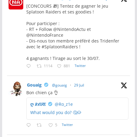
[CONCOURS 🎁] Tentez de gagner le jeu
Splatoon Raiders et ses goodies !
Pour participer :
- RT + Follow @NintendoActu et
@NintendoFrance
- Dis-nous ton membre préféré des Tridenfer
avec le #SplatoonRaiders !
4 gagnants ! Tirage au sort le 30/07.
1114
881
Twitter
Gouaig
@gouaig
·
29 Juil
Bon chien ça 👌
ღ 𝑅𝒪𝒮𝐸
@Ro_z1e
What would you do? 🤔🐶
5
Twitter