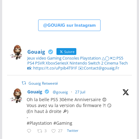
@GOUAIG sur Instagram
Gouaig
Suivre
Jeux video Gaming Consoles Playstation △◯✕□ PS5
PS4 PSVR XboxSeriesX Nintendo Switch 2 Cinema Tech
📸: https://t.co/uPpib4T91F ✉️:Contact@gouaig.Fr
Gouaig Retweeté
Gouaig
@gouaig
·
27 Juil
Oh la belle PS5 30ème Anniversaire 😍
Vous avez vu la version du firmware ?! 😏
(En haut à droite 🔎)
-
#Playstation #Gaming
3
27
Twitter