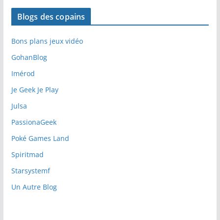
Blogs des copains
Bons plans jeux vidéo
GohanBlog
Imérod
Je Geek Je Play
Julsa
PassionaGeek
Poké Games Land
Spiritmad
Starsystemf
Un Autre Blog