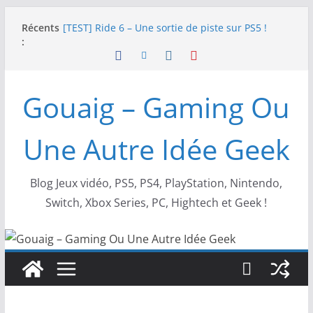
Passer
Récents
[TEST] Ride 6 – Une sortie de piste sur PS5 !
au
:
SNK NEOGEO AES+ : un succès dingue !
contenu
NEOGEO AES+ : La légende de l’arcade est de
retour !
[TEST] Screamer – Le retour des courses arcade
Gouaig – Gaming Ou
!
SWITCH 2 : Nouveaux accessoires Turtle Beach X
Mario
Une Autre Idée Geek
Blog Jeux vidéo, PS5, PS4, PlayStation, Nintendo,
Switch, Xbox Series, PC, Hightech et Geek !