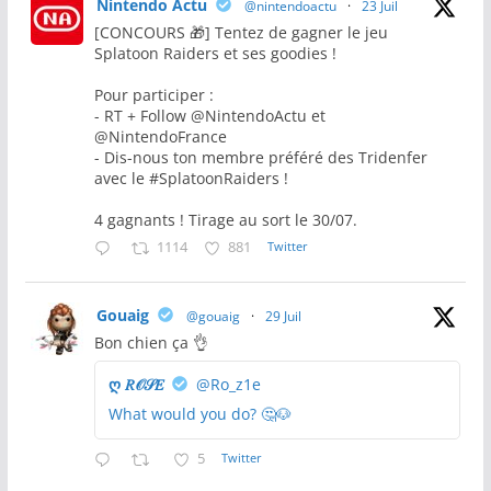
Nintendo Actu
@nintendoactu
·
23 Juil
[CONCOURS 🎁] Tentez de gagner le jeu
Splatoon Raiders et ses goodies !
Pour participer :
- RT + Follow @NintendoActu et
@NintendoFrance
- Dis-nous ton membre préféré des Tridenfer
avec le #SplatoonRaiders !
4 gagnants ! Tirage au sort le 30/07.
1114
881
Twitter
Gouaig
@gouaig
·
29 Juil
Bon chien ça 👌
ღ 𝑅𝒪𝒮𝐸
@Ro_z1e
What would you do? 🤔🐶
5
Twitter