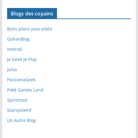
Blogs des copains
Bons plans jeux vidéo
GohanBlog
Imérod
Je Geek Je Play
Julsa
PassionaGeek
Poké Games Land
Spiritmad
Starsystemf
Un Autre Blog