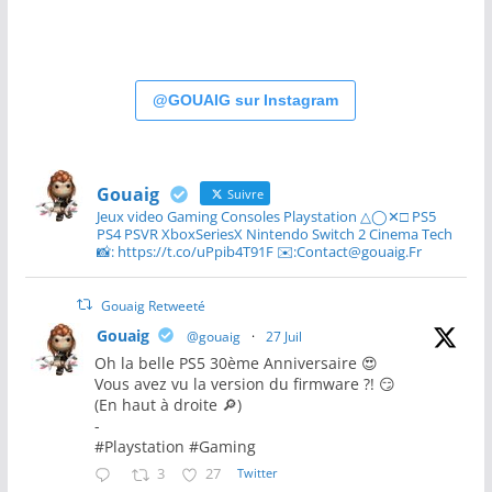
@GOUAIG sur Instagram
Gouaig
Suivre
Jeux video Gaming Consoles Playstation △◯✕□ PS5
PS4 PSVR XboxSeriesX Nintendo Switch 2 Cinema Tech
📸: https://t.co/uPpib4T91F ✉️:Contact@gouaig.Fr
Gouaig Retweeté
Gouaig
@gouaig
·
27 Juil
Oh la belle PS5 30ème Anniversaire 😍
Vous avez vu la version du firmware ?! 😏
(En haut à droite 🔎)
-
#Playstation #Gaming
3
27
Twitter