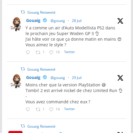
Gouaig Retweeté
Gouaig
@gouaig
·
28 Juil
Y a comme un air d’Auto Modellista PS2 dans
le prochain jeu Super Woden GP 3 👌
J’ai hâte voir ce que ça donne matin en mains 😍
Vous aimez le style ?
1
19
Twitter
Gouaig Retweeté
Gouaig
@gouaig
·
29 Juil
Moins cher que la version PlayStation 😅
Tombi! 2 est arrivé nickel de chez Limited Run 👌
-
Vous avez commandé chez eux ?
1
14
Twitter
Gouaig Retweeté