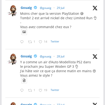
Gouaig
@gouaig
·
29 Juil
Moins cher que la version PlayStation 😅
Tombi! 2 est arrivé nickel de chez Limited Run 👌
-
Vous avez commandé chez eux ?
1
14
Twitter
Gouaig
@gouaig
·
28 Juil
Y a comme un air d’Auto Modellista PS2 dans
le prochain jeu Super Woden GP 3 👌
J’ai hâte voir ce que ça donne matin en mains 😍
Vous aimez le style ?
1
19
Twitter
Gouaig
@gouaig
·
27 Juil