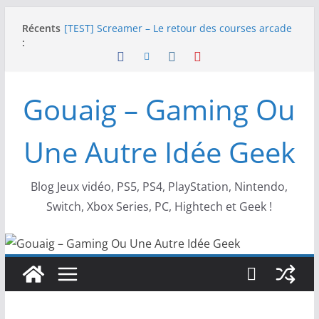
NEOGEO AES+ : La légende de l’arcade est de
Passer
Récents
retour !
au
:
[TEST] Screamer – Le retour des courses arcade
contenu
!
SWITCH 2 : Nouveaux accessoires Turtle Beach X
Mario
Gouaig – Gaming Ou
[TEST] Ride 6 – Une sortie de piste sur PS5 !
SNK NEOGEO AES+ : un succès dingue !
Une Autre Idée Geek
Blog Jeux vidéo, PS5, PS4, PlayStation, Nintendo,
Switch, Xbox Series, PC, Hightech et Geek !