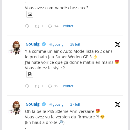
-
Vous avez commandé chez eux ?
1
14
Twitter
Gouaig
@gouaig
·
28 Juil
Y a comme un air d’Auto Modellista PS2 dans
le prochain jeu Super Woden GP 3
J’ai hâte voir ce que ça donne matin en mains
Vous aimez le style ?
1
19
Twitter
Gouaig
@gouaig
·
27 Juil
Oh la belle PS5 30ème Anniversaire
Vous avez vu la version du firmware ?!
(En haut à droite
)
-