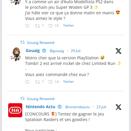
Y a comme un air d’Auto Modellista PS2 dans
le prochain jeu Super Woden GP 3
J’ai hâte voir ce que ça donne matin en mains
Vous aimez le style ?
1
19
Twitter
Gouaig Retweeté
Gouaig
@gouaig
·
29 Juil
Moins cher que la version PlayStation
Tombi! 2 est arrivé nickel de chez Limited Run
-
Vous avez commandé chez eux ?
1
14
Twitter
Gouaig Retweeté
Nintendo Actu
@nintendoactu
·
23 Juil
[CONCOURS
] Tentez de gagner le jeu
Splatoon Raiders et ses goodies !
Pour participer :