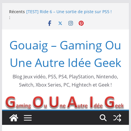
Passer
SWITCH 2 : Nouveaux accessoires Turtle Beach X
Récents
au
Mario
:
[TEST] Ride 6 – Une sortie de piste sur PS5 !
contenu
SNK NEOGEO AES+ : un succès dingue !
NEOGEO AES+ : La légende de l’arcade est de
Gouaig – Gaming Ou
retour !
[TEST] Screamer – Le retour des courses arcade
!
Une Autre Idée Geek
Blog Jeux vidéo, PS5, PS4, PlayStation, Nintendo,
Switch, Xbox Series, PC, Hightech et Geek !