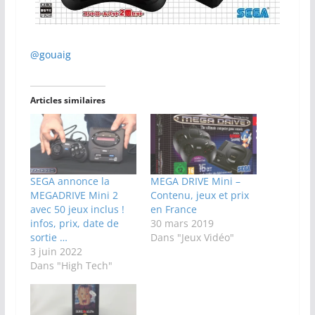
@gouaig
Articles similaires
SEGA annonce la
MEGA DRIVE Mini –
MEGADRIVE Mini 2
Contenu, jeux et prix
avec 50 jeux inclus !
en France
infos, prix, date de
30 mars 2019
sortie …
Dans "Jeux Vidéo"
3 juin 2022
Dans "High Tech"