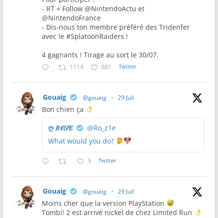
- RT + Follow @NintendoActu et
@NintendoFrance
- Dis-nous ton membre préféré des Tridenfer
avec le #SplatoonRaiders !
4 gagnants ! Tirage au sort le 30/07.
1114
881
Twitter
Gouaig
@gouaig
·
29 Juil
Bon chien ça
ღ 𝑅𝒪𝒮𝐸
@Ro_z1e
What would you do?
5
Twitter
Gouaig
@gouaig
·
29 Juil
Moins cher que la version PlayStation
Tombi! 2 est arrivé nickel de chez Limited Run