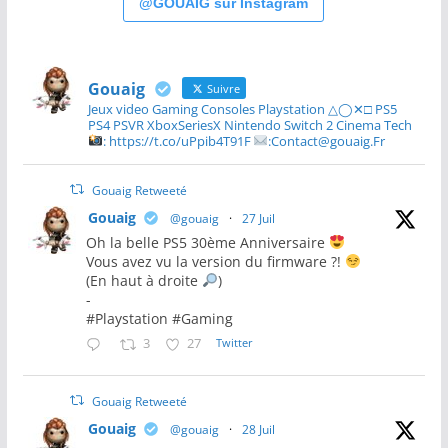
@GOUAIG sur Instagram
Gouaig
Suivre
Jeux video Gaming Consoles Playstation △◯✕□ PS5
PS4 PSVR XboxSeriesX Nintendo Switch 2 Cinema Tech
: https://t.co/uPpib4T91F
:Contact@gouaig.Fr
Gouaig Retweeté
Gouaig
@gouaig
·
27 Juil
Oh la belle PS5 30ème Anniversaire
Vous avez vu la version du firmware ?!
(En haut à droite
)
-
#Playstation #Gaming
3
27
Twitter
Gouaig Retweeté
Gouaig
@gouaig
·
28 Juil