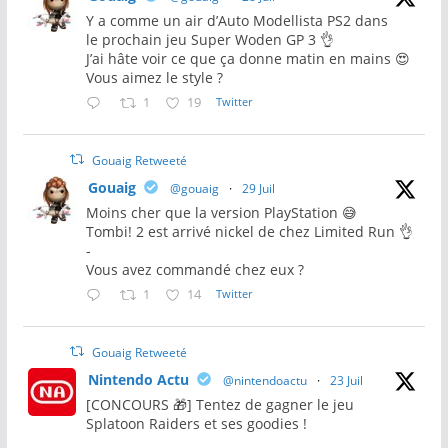
Y a comme un air d’Auto Modellista PS2 dans
le prochain jeu Super Woden GP 3 👌
J’ai hâte voir ce que ça donne matin en mains 😍
Vous aimez le style ?
1
19
Twitter
Gouaig Retweeté
Gouaig
@gouaig
·
29 Juil
Moins cher que la version PlayStation 😅
Tombi! 2 est arrivé nickel de chez Limited Run 👌
-
Vous avez commandé chez eux ?
1
14
Twitter
Gouaig Retweeté
Nintendo Actu
@nintendoactu
·
23 Juil
[CONCOURS 🎁] Tentez de gagner le jeu
Splatoon Raiders et ses goodies !