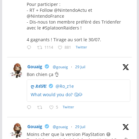
Pour participer :
- RT + Follow @NintendoActu et
@NintendoFrance
- Dis-nous ton membre préféré des Tridenfer
avec le #SplatoonRaiders !
4 gagnants ! Tirage au sort le 30/07.
1114
881
Twitter
Gouaig
@gouaig
·
29 Juil
Bon chien ça 👌
ღ 𝑅𝒪𝒮𝐸
@Ro_z1e
What would you do? 🤔🐶
5
Twitter
Gouaig
@gouaig
·
29 Juil
Moins cher que la version PlayStation 😅