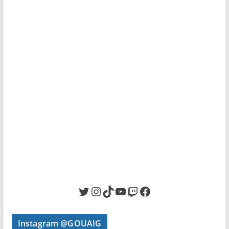
Twitter
Instagram
TikTok
YouTube
Twitch
Facebook
Instagram @GOUAIG