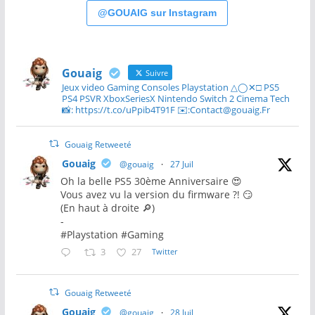
@GOUAIG sur Instagram
Gouaig
Suivre
Jeux video Gaming Consoles Playstation △◯✕□ PS5
PS4 PSVR XboxSeriesX Nintendo Switch 2 Cinema Tech
📸: https://t.co/uPpib4T91F ✉️:Contact@gouaig.Fr
Gouaig Retweeté
Gouaig
@gouaig
·
27 Juil
Oh la belle PS5 30ème Anniversaire 😍
Vous avez vu la version du firmware ?! 😏
(En haut à droite 🔎)
-
#Playstation #Gaming
3
27
Twitter
Gouaig Retweeté
Gouaig
@gouaig
·
28 Juil