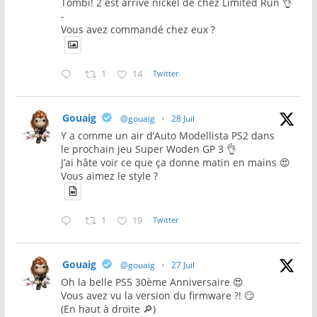
Tombi! 2 est arrivé nickel de chez Limited Run 👌
-
Vous avez commandé chez eux ?
1
14
Twitter
Gouaig
@gouaig
·
28 Juil
Y a comme un air d’Auto Modellista PS2 dans
le prochain jeu Super Woden GP 3 👌
J’ai hâte voir ce que ça donne matin en mains 😍
Vous aimez le style ?
1
19
Twitter
Gouaig
@gouaig
·
27 Juil
Oh la belle PS5 30ème Anniversaire 😍
Vous avez vu la version du firmware ?! 😏
(En haut à droite 🔎)