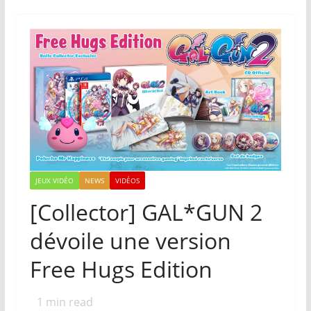
JEUX VIDÉO
NEWS
VIDÉOS
[Collector] GAL*GUN 2
dévoile une version
Free Hugs Edition
1
min read