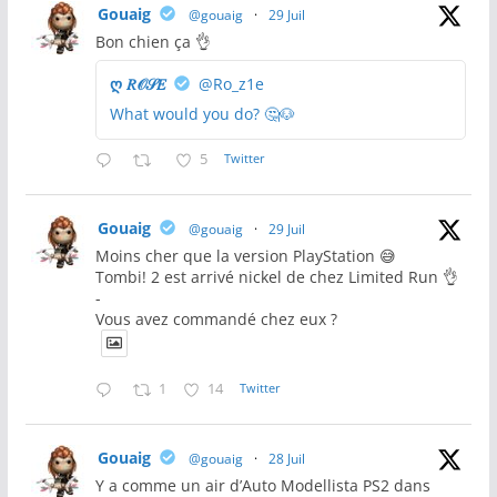
Gouaig
@gouaig
·
29 Juil
Bon chien ça 👌
ღ 𝑅𝒪𝒮𝐸
@Ro_z1e
What would you do? 🤔🐶
5
Twitter
Gouaig
@gouaig
·
29 Juil
Moins cher que la version PlayStation 😅
Tombi! 2 est arrivé nickel de chez Limited Run 👌
-
Vous avez commandé chez eux ?
1
14
Twitter
Gouaig
@gouaig
·
28 Juil
Y a comme un air d’Auto Modellista PS2 dans