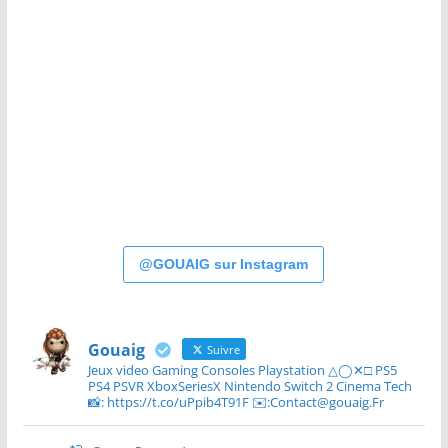
@GOUAIG sur Instagram
Gouaig
Suivre
Jeux video Gaming Consoles Playstation △◯✕□ PS5
PS4 PSVR XboxSeriesX Nintendo Switch 2 Cinema Tech
📸: https://t.co/uPpib4T91F ✉️:Contact@gouaig.Fr