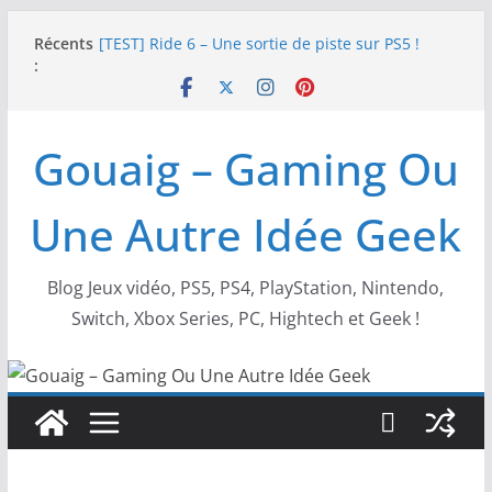
Passer
Récents
[TEST] Ride 6 – Une sortie de piste sur PS5 !
au
:
SNK NEOGEO AES+ : un succès dingue !
contenu
NEOGEO AES+ : La légende de l’arcade est de
retour !
[TEST] Screamer – Le retour des courses arcade
Gouaig – Gaming Ou
!
SWITCH 2 : Nouveaux accessoires Turtle Beach X
Mario
Une Autre Idée Geek
Blog Jeux vidéo, PS5, PS4, PlayStation, Nintendo,
Switch, Xbox Series, PC, Hightech et Geek !