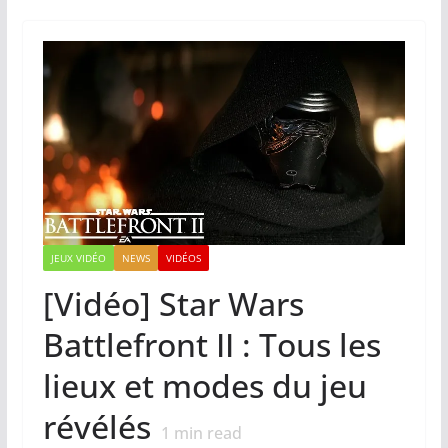
JEUX VIDÉO
NEWS
VIDÉOS
[Vidéo] Star Wars
Battlefront II : Tous les
lieux et modes du jeu
révélés
1
min read