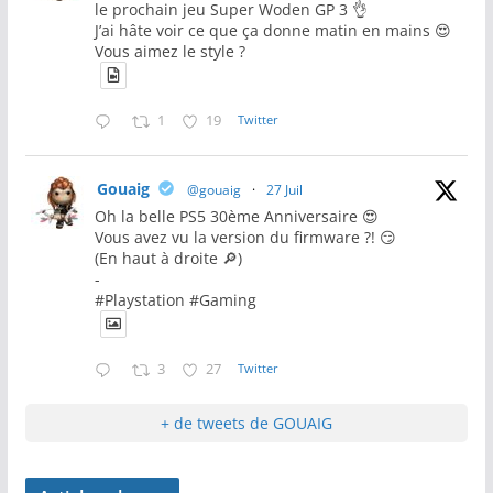
le prochain jeu Super Woden GP 3 👌
J’ai hâte voir ce que ça donne matin en mains 😍
Vous aimez le style ?
1
19
Twitter
Gouaig
@gouaig
·
27 Juil
Oh la belle PS5 30ème Anniversaire 😍
Vous avez vu la version du firmware ?! 😏
(En haut à droite 🔎)
-
#Playstation #Gaming
3
27
Twitter
+ de tweets de GOUAIG