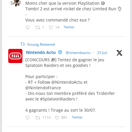
Moins cher que la version PlayStation 😅
Tombi! 2 est arrivé nickel de chez Limited Run 👌
-
Vous avez commandé chez eux ?
1
14
Twitter
Gouaig Retweeté
Nintendo Actu
@nintendoactu
·
23 Juil
[CONCOURS 🎁] Tentez de gagner le jeu
Splatoon Raiders et ses goodies !
Pour participer :
- RT + Follow @NintendoActu et
@NintendoFrance
- Dis-nous ton membre préféré des Tridenfer
avec le #SplatoonRaiders !
4 gagnants ! Tirage au sort le 30/07.
1114
881
Twitter