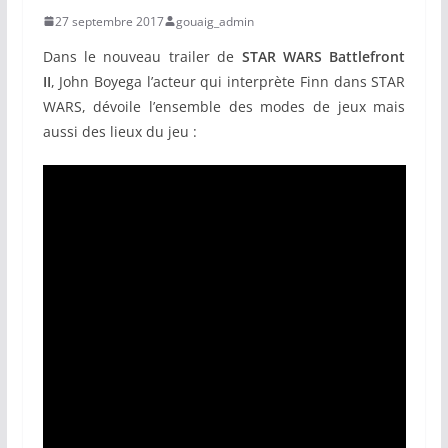
27 septembre 2017
gouaig_admin
Dans le nouveau trailer de
STAR WARS Battlefront
II
, John Boyega l’acteur qui interprète Finn dans STAR
WARS, dévoile l’ensemble des modes de jeux mais
aussi des lieux du jeu :