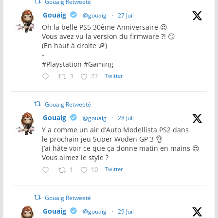
Gouaig Retweeté
Gouaig
@gouaig
·
27 Juil
Oh la belle PS5 30ème Anniversaire 😍
Vous avez vu la version du firmware ?! 😏
(En haut à droite 🔎)
-
#Playstation #Gaming
3
27
Twitter
Gouaig Retweeté
Gouaig
@gouaig
·
28 Juil
Y a comme un air d’Auto Modellista PS2 dans
le prochain jeu Super Woden GP 3 👌
J’ai hâte voir ce que ça donne matin en mains 😍
Vous aimez le style ?
1
19
Twitter
Gouaig Retweeté
Gouaig
@gouaig
·
29 Juil