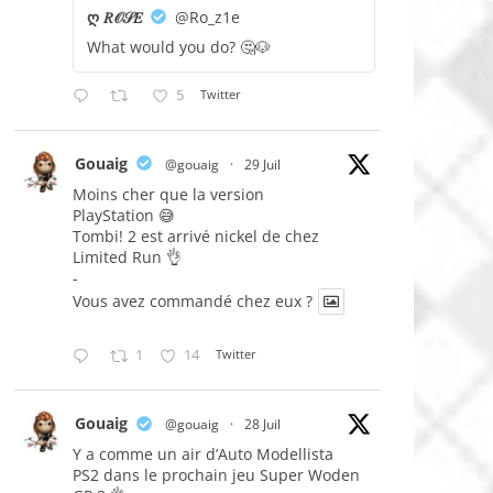
ღ 𝑅𝒪𝒮𝐸
@Ro_z1e
What would you do? 🤔🐶
5
Twitter
Gouaig
@gouaig
·
29 Juil
Moins cher que la version
PlayStation 😅
Tombi! 2 est arrivé nickel de chez
Limited Run 👌
-
Vous avez commandé chez eux ?
1
14
Twitter
Gouaig
@gouaig
·
28 Juil
Y a comme un air d’Auto Modellista
PS2 dans le prochain jeu Super Woden