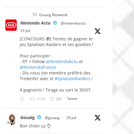
Gouaig Retweeté
Nintendo Actu
@nintendoactu
·
23 Juil
[CONCOURS 🎁] Tentez de gagner le
jeu Splatoon Raiders et ses goodies !
Pour participer :
- RT + Follow
@NintendoActu
et
@NintendoFrance
- Dis-nous ton membre préféré des
Tridenfer avec le
#SplatoonRaiders
!
4 gagnants ! Tirage au sort le 30/07.
1114
881
Twitter
Gouaig
@gouaig
·
29 Juil
Bon chien ça 👌