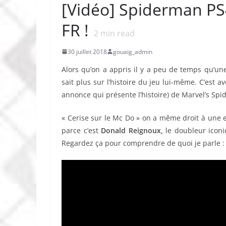
[Vidéo] Spiderman PS4
FR !
2
min read
30 juillet 2018
gouaig_admin
Alors qu’on a appris il y a peu de temps qu’u
sait plus sur l’histoire du jeu lui-même. C’est a
annonce qui présente l’histoire) de Marvel’s Spi
« Cerise sur le Mc Do » on a même droit à une 
parce c’est
Donald Reignoux,
le doubleur icon
Regardez ça pour comprendre de quoi je parle :