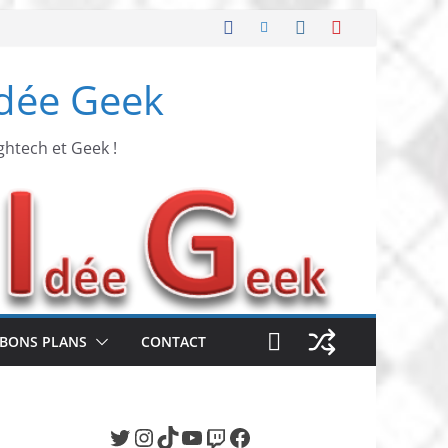
Idée Geek
ghtech et Geek !
BONS PLANS
CONTACT
Twitter
Instagram
TikTok
YouTube
Twitch
Facebook