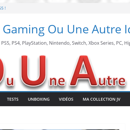
S5 !
t de retour !
 Gaming Ou Une Autre 
 arcade !
 Beach X Mario
, PS5, PS4, PlayStation, Nintendo, Switch, Xbox Series, PC, Hi
TESTS
UNBOXING
VIDÉOS
MA COLLECTION JV