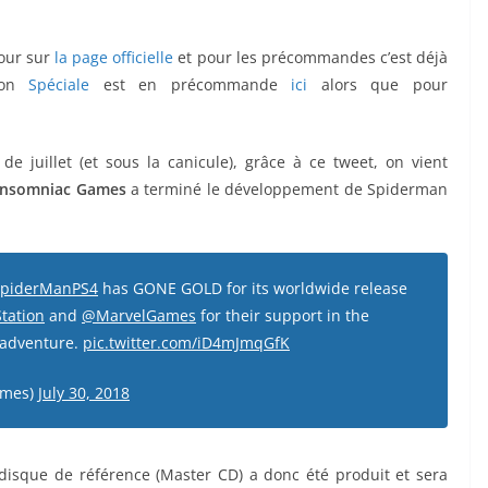
tour sur
la page officielle
et pour les précommandes c’est déjà
ion
Spéciale
est en précommande
ici
alors que pour
e juillet (et sous la canicule), grâce à ce tweet, on vient
Insomniac Games
a terminé le développement de Spiderman
piderManPS4
has GONE GOLD for its worldwide release
tation
and
@MarvelGames
for their support in the
n adventure.
pic.twitter.com/iD4mJmqGfK
ames)
July 30, 2018
e disque de référence (Master CD) a donc été produit et sera