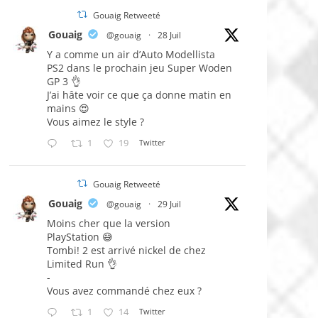
Gouaig Retweeté
Gouaig
@gouaig
·
28 Juil
Y a comme un air d’Auto Modellista
PS2 dans le prochain jeu Super Woden
GP 3 👌
J’ai hâte voir ce que ça donne matin en
mains 😍
Vous aimez le style ?
1
19
Twitter
Gouaig Retweeté
Gouaig
@gouaig
·
29 Juil
Moins cher que la version
PlayStation 😅
Tombi! 2 est arrivé nickel de chez
Limited Run 👌
-
Vous avez commandé chez eux ?
1
14
Twitter