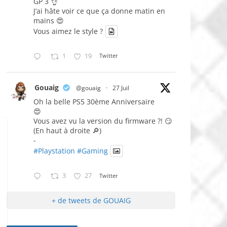
GP 3 👌
J’ai hâte voir ce que ça donne matin en
mains 😍
Vous aimez le style ?
1
19
Twitter
Gouaig
@gouaig
·
27 Juil
Oh la belle PS5 30ème Anniversaire
😍
Vous avez vu la version du firmware ?! 😏
(En haut à droite 🔎)
-
#Playstation
#Gaming
3
27
Twitter
+ de tweets de GOUAIG