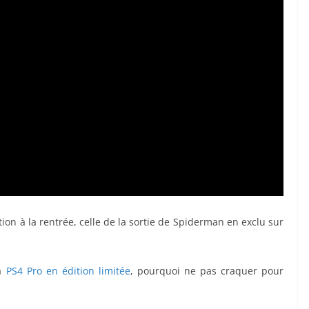
ion à la rentrée, celle de la sortie de Spiderman en exclu sur
la
PS4 Pro en édition limitée
, pourquoi ne pas craquer pour