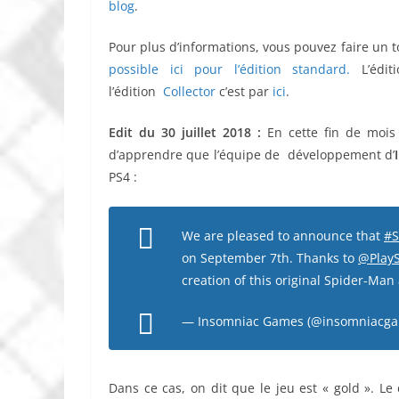
blog
.
Pour plus d’informations, vous pouvez faire un 
possible ici pour l’édition
standard.
L’édit
l’édition
Collector
c’est par
ici
.
Edit du 30 juillet 2018 :
En cette fin de mois d
d’apprendre que l’équipe de développement d’
PS4 :
We are pleased to announce that
#S
on September 7th. Thanks to
@PlayS
creation of this original Spider-Ma
— Insomniac Games (@insomniacg
Dans ce cas, on dit que le jeu est « gold ». L