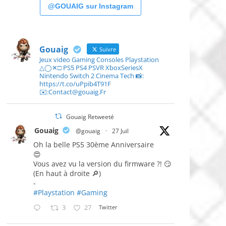
@GOUAIG sur Instagram
Gouaig
Suivre
Jeux video Gaming Consoles Playstation
△◯✕□ PS5 PS4 PSVR XboxSeriesX
Nintendo Switch 2 Cinema Tech 📸:
https://t.co/uPpib4T91F
✉️:Contact@gouaig.Fr
Gouaig Retweeté
Gouaig
@gouaig
·
27 Juil
Oh la belle PS5 30ème Anniversaire
😍
Vous avez vu la version du firmware ?! 😏
(En haut à droite 🔎)
-
#Playstation
#Gaming
3
27
Twitter