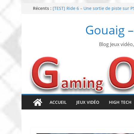
Passer
Récents :
[TEST] Ride 6 – Une sortie de piste sur P
SNK NEOGEO AES+ : un succès dingue !
au
NEOGEO AES+ : La légende de l’arcade es
contenu
Gouaig –
[TEST] Screamer – Le retour des courses
SWITCH 2 : Nouveaux accessoires Turtle
Blog Jeux vidéo
ACCUEIL
JEUX VIDÉO
HIGH TECH