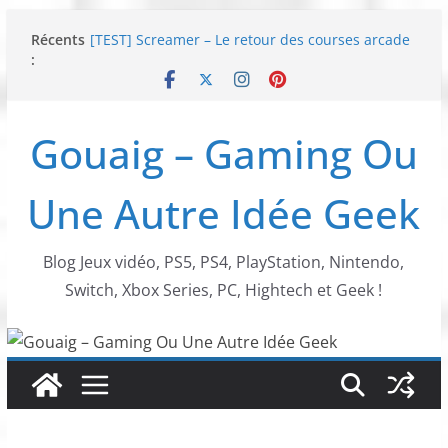
Passer
Récents
[TEST] Screamer – Le retour des courses arcade
au
:
!
contenu
SWITCH 2 : Nouveaux accessoires Turtle Beach X
Mario
[TEST] Ride 6 – Une sortie de piste sur PS5 !
Gouaig – Gaming Ou
SNK NEOGEO AES+ : un succès dingue !
NEOGEO AES+ : La légende de l’arcade est de
retour !
Une Autre Idée Geek
Blog Jeux vidéo, PS5, PS4, PlayStation, Nintendo,
Switch, Xbox Series, PC, Hightech et Geek !