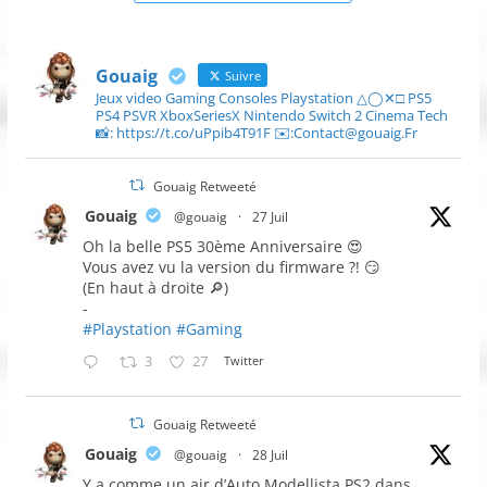
Gouaig
Suivre
Jeux video Gaming Consoles Playstation △◯✕□ PS5
PS4 PSVR XboxSeriesX Nintendo Switch 2 Cinema Tech
📸: https://t.co/uPpib4T91F ✉️:Contact@gouaig.Fr
Gouaig Retweeté
Gouaig
@gouaig
·
27 Juil
Oh la belle PS5 30ème Anniversaire 😍
Vous avez vu la version du firmware ?! 😏
(En haut à droite 🔎)
-
#Playstation
#Gaming
3
27
Twitter
Gouaig Retweeté
Gouaig
@gouaig
·
28 Juil
Y a comme un air d’Auto Modellista PS2 dans