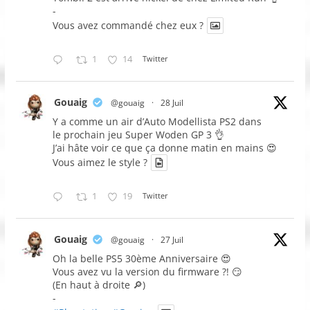
-
Vous avez commandé chez eux ?
1
14
Twitter
Gouaig
@gouaig
·
28 Juil
Y a comme un air d’Auto Modellista PS2 dans
le prochain jeu Super Woden GP 3 👌
J’ai hâte voir ce que ça donne matin en mains 😍
Vous aimez le style ?
1
19
Twitter
Gouaig
@gouaig
·
27 Juil
Oh la belle PS5 30ème Anniversaire 😍
Vous avez vu la version du firmware ?! 😏
(En haut à droite 🔎)
-