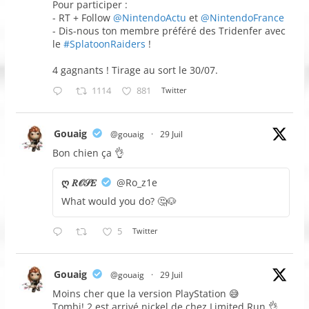
Pour participer :
- RT + Follow
@NintendoActu
et
@NintendoFrance
- Dis-nous ton membre préféré des Tridenfer avec
le
#SplatoonRaiders
!
4 gagnants ! Tirage au sort le 30/07.
1114
881
Twitter
Gouaig
@gouaig
·
29 Juil
Bon chien ça 👌
ღ 𝑅𝒪𝒮𝐸
@Ro_z1e
What would you do? 🤔🐶
5
Twitter
Gouaig
@gouaig
·
29 Juil
Moins cher que la version PlayStation 😅
Tombi! 2 est arrivé nickel de chez Limited Run 👌