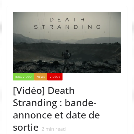
JEUX VIDÉO
NEWS
VIDÉOS
[Vidéo] Death
Stranding : bande-
annonce et date de
sortie
2
min read