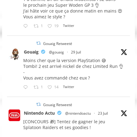
le prochain jeu Super Woden GP 3 👌
J’ai hâte voir ce que ça donne matin en mains 😍
Vous aimez le style ?
1
19
Twitter
Gouaig Retweeté
Gouaig
@gouaig
·
29 Juil
Moins cher que la version PlayStation 😅
Tombi! 2 est arrivé nickel de chez Limited Run 👌
-
Vous avez commandé chez eux ?
1
14
Twitter
Gouaig Retweeté
Nintendo Actu
@nintendoactu
·
23 Juil
[CONCOURS 🎁] Tentez de gagner le jeu
Splatoon Raiders et ses goodies !