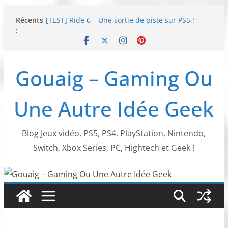
Passer
SWITCH 2 : Nouveaux accessoires Turtle Beach X
Récents
au
Mario
:
[TEST] Ride 6 – Une sortie de piste sur PS5 !
contenu
SNK NEOGEO AES+ : un succès dingue !
NEOGEO AES+ : La légende de l’arcade est de
retour !
Gouaig – Gaming Ou
[TEST] Screamer – Le retour des courses arcade
!
Une Autre Idée Geek
Blog Jeux vidéo, PS5, PS4, PlayStation, Nintendo,
Switch, Xbox Series, PC, Hightech et Geek !