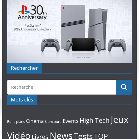
Rechercher
Mots clés
Jeux
High Tech
Events
Cinéma
Concours
Bons plans
Vidéo
News
Tests
TOP
Livres