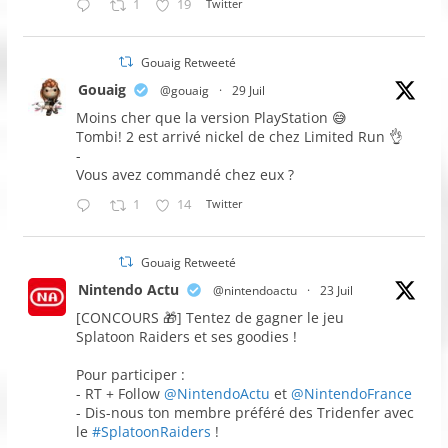
1
19
Twitter
Gouaig Retweeté
Gouaig
@gouaig
·
29 Juil
Moins cher que la version PlayStation 😅
Tombi! 2 est arrivé nickel de chez Limited Run 👌
-
Vous avez commandé chez eux ?
1
14
Twitter
Gouaig Retweeté
Nintendo Actu
@nintendoactu
·
23 Juil
[CONCOURS 🎁] Tentez de gagner le jeu
Splatoon Raiders et ses goodies !
Pour participer :
- RT + Follow
@NintendoActu
et
@NintendoFrance
- Dis-nous ton membre préféré des Tridenfer avec
le
#SplatoonRaiders
!