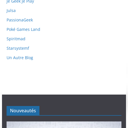
Je Geek Je Play
Julsa
PassionaGeek
Poké Games Land
Spiritmad
Starsystemf
Un Autre Blog
Nouveautés