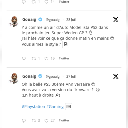
1
14
Twitter
Gouaig
@gouaig
·
28 Juil
Y a comme un air d’Auto Modellista PS2 dans
le prochain jeu Super Woden GP 3 👌
J’ai hâte voir ce que ça donne matin en mains 😍
Vous aimez le style ?
1
19
Twitter
Gouaig
@gouaig
·
27 Juil
Oh la belle PS5 30ème Anniversaire 😍
Vous avez vu la version du firmware ?! 😏
(En haut à droite 🔎)
-
#Playstation
#Gaming
3
27
Twitter