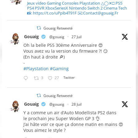
Jeux video Gaming Consoles Playstation △◯✕□ PS5
PS4 PSVR XboxSeriesX Nintendo Switch 2 Cinema Tech
📸: https://t.co/uPpib4T91F ✉️:Contact@gouaig.Fr
Gouaig Retweeté
Gouaig
@gouaig
·
27 Juil
Oh la belle PS5 30ème Anniversaire 😍
Vous avez vu la version du firmware ?! 😏
(En haut à droite 🔎)
-
#Playstation
#Gaming
3
27
Twitter
Gouaig Retweeté
Gouaig
@gouaig
·
28 Juil
Y a comme un air d’Auto Modellista PS2 dans
le prochain jeu Super Woden GP 3 👌
J’ai hâte voir ce que ça donne matin en mains 😍
Vous aimez le style ?