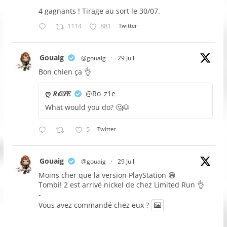
4 gagnants ! Tirage au sort le 30/07.
1114
881
Twitter
Gouaig
@gouaig
·
29 Juil
Bon chien ça 👌
ღ 𝑅𝒪𝒮𝐸
@Ro_z1e
What would you do? 🤔🐶
5
Twitter
Gouaig
@gouaig
·
29 Juil
Moins cher que la version PlayStation 😅
Tombi! 2 est arrivé nickel de chez Limited Run 👌
-
Vous avez commandé chez eux ?