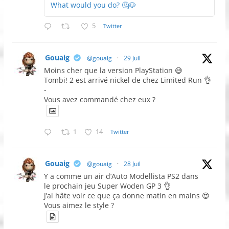
What would you do? 🤔🐶
5
Twitter
Gouaig
@gouaig
·
29 Juil
Moins cher que la version PlayStation 😅
Tombi! 2 est arrivé nickel de chez Limited Run 👌
-
Vous avez commandé chez eux ?
1
14
Twitter
Gouaig
@gouaig
·
28 Juil
Y a comme un air d’Auto Modellista PS2 dans
le prochain jeu Super Woden GP 3 👌
J’ai hâte voir ce que ça donne matin en mains 😍
Vous aimez le style ?