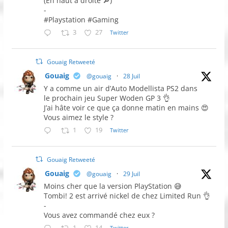
(En haut à droite 🔎)
-
#Playstation #Gaming
3
27
Twitter
Gouaig Retweeté
Gouaig
@gouaig
·
28 Juil
Y a comme un air d’Auto Modellista PS2 dans
le prochain jeu Super Woden GP 3 👌
J’ai hâte voir ce que ça donne matin en mains 😍
Vous aimez le style ?
1
19
Twitter
Gouaig Retweeté
Gouaig
@gouaig
·
29 Juil
Moins cher que la version PlayStation 😅
Tombi! 2 est arrivé nickel de chez Limited Run 👌
-
Vous avez commandé chez eux ?
1
14
Twitter