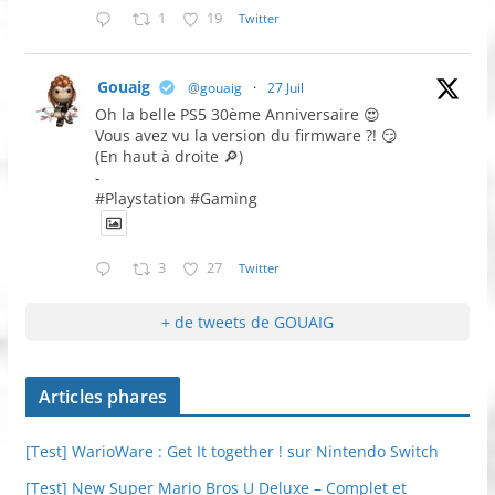
1
19
Twitter
Gouaig
@gouaig
·
27 Juil
Oh la belle PS5 30ème Anniversaire 😍
Vous avez vu la version du firmware ?! 😏
(En haut à droite 🔎)
-
#Playstation #Gaming
3
27
Twitter
+ de tweets de GOUAIG
Articles phares
[Test] WarioWare : Get It together ! sur Nintendo Switch
[Test] New Super Mario Bros U Deluxe – Complet et