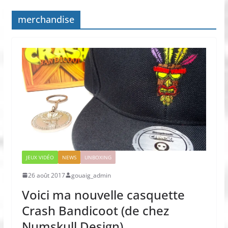
merchandise
JEUX VIDÉO
NEWS
UNBOXING
26 août 2017
gouaig_admin
Voici ma nouvelle casquette
Crash Bandicoot (de chez
Numskull Design)