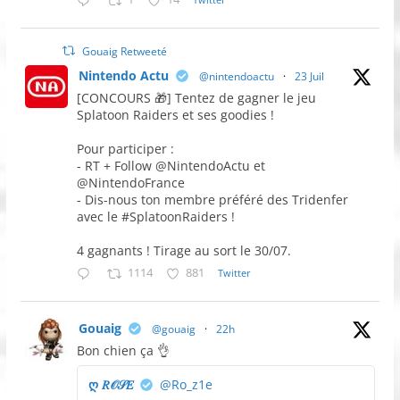
Gouaig Retweeté
Nintendo Actu
@nintendoactu
·
23 Juil
[CONCOURS 🎁] Tentez de gagner le jeu
Splatoon Raiders et ses goodies !
Pour participer :
- RT + Follow @NintendoActu et
@NintendoFrance
- Dis-nous ton membre préféré des Tridenfer
avec le #SplatoonRaiders !
4 gagnants ! Tirage au sort le 30/07.
1114
881
Twitter
Gouaig
@gouaig
·
22h
Bon chien ça 👌
ღ 𝑅𝒪𝒮𝐸
@Ro_z1e