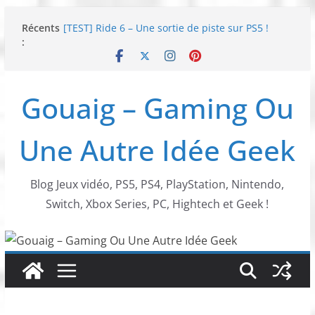
Passer
Récents
[TEST] Ride 6 – Une sortie de piste sur PS5 !
au
:
SNK NEOGEO AES+ : un succès dingue !
contenu
NEOGEO AES+ : La légende de l’arcade est de
retour !
[TEST] Screamer – Le retour des courses arcade
Gouaig – Gaming Ou
!
SWITCH 2 : Nouveaux accessoires Turtle Beach X
Mario
Une Autre Idée Geek
Blog Jeux vidéo, PS5, PS4, PlayStation, Nintendo,
Switch, Xbox Series, PC, Hightech et Geek !