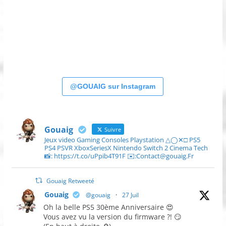
@GOUAIG sur Instagram
Gouaig
Suivre
Jeux video Gaming Consoles Playstation △◯✕□ PS5
PS4 PSVR XboxSeriesX Nintendo Switch 2 Cinema Tech
📸: https://t.co/uPpib4T91F ✉️:Contact@gouaig.Fr
Gouaig Retweeté
Gouaig
@gouaig
·
27 Juil
Oh la belle PS5 30ème Anniversaire 😍
Vous avez vu la version du firmware ?! 😏