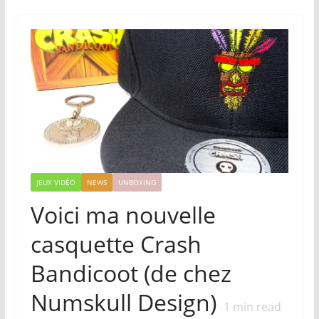
JEUX VIDÉO
NEWS
UNBOXING
Voici ma nouvelle
casquette Crash
Bandicoot (de chez
Numskull Design)
1
min read