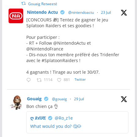
Gouaig Retweeté
Nintendo Actu
@nintendoactu
·
23 Juil
[CONCOURS 🎁] Tentez de gagner le jeu
Splatoon Raiders et ses goodies !
Pour participer :
- RT + Follow @NintendoActu et
@NintendoFrance
- Dis-nous ton membre préféré des Tridenfer
avec le #SplatoonRaiders !
4 gagnants ! Tirage au sort le 30/07.
1114
881
Twitter
Gouaig
@gouaig
·
29 Juil
Bon chien ça 👌
ღ 𝑅𝒪𝒮𝐸
@Ro_z1e
What would you do? 🤔🐶