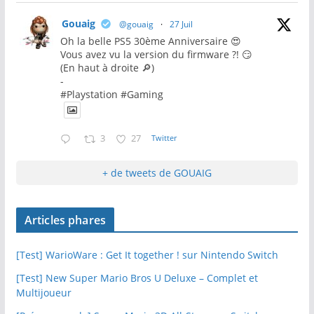
Gouaig
@gouaig
·
27 Juil
Oh la belle PS5 30ème Anniversaire 😍
Vous avez vu la version du firmware ?! 😏
(En haut à droite 🔎)
-
#Playstation #Gaming
3
27
Twitter
+ de tweets de GOUAIG
Articles phares
[Test] WarioWare : Get It together ! sur Nintendo Switch
[Test] New Super Mario Bros U Deluxe – Complet et
Multijoueur