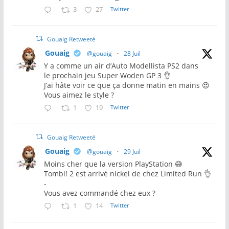
3
27
Twitter
Gouaig Retweeté
Gouaig
@gouaig
·
28 Juil
Y a comme un air d’Auto Modellista PS2 dans
le prochain jeu Super Woden GP 3 👌
J’ai hâte voir ce que ça donne matin en mains 😍
Vous aimez le style ?
1
19
Twitter
Gouaig Retweeté
Gouaig
@gouaig
·
29 Juil
Moins cher que la version PlayStation 😅
Tombi! 2 est arrivé nickel de chez Limited Run 👌
-
Vous avez commandé chez eux ?
1
14
Twitter