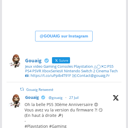
@GOUAIG sur Instagram
Gouaig
Suivre
Jeux video Gaming Consoles Playstation △◯✕□ PS5
PS4 PSVR XboxSeriesX Nintendo Switch 2 Cinema Tech
📸: https://t.co/uPpib4T91F ✉️:Contact@gouaig.Fr
Gouaig Retweeté
Gouaig
@gouaig
·
27 Juil
Oh la belle PS5 30ème Anniversaire 😍
Vous avez vu la version du firmware ?! 😏
(En haut à droite 🔎)
-
#Playstation #Gaming