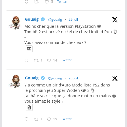
5
Twitter
Gouaig
@gouaig
·
29 Juil
Moins cher que la version PlayStation 😅
Tombi! 2 est arrivé nickel de chez Limited Run 👌
-
Vous avez commandé chez eux ?
1
14
Twitter
Gouaig
@gouaig
·
28 Juil
Y a comme un air d’Auto Modellista PS2 dans
le prochain jeu Super Woden GP 3 👌
J’ai hâte voir ce que ça donne matin en mains 😍
Vous aimez le style ?
1
19
Twitter