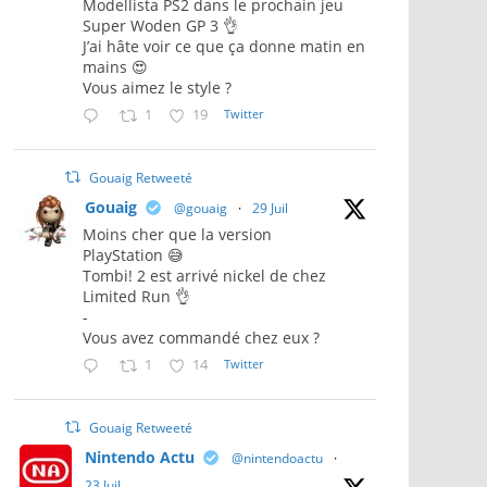
Modellista PS2 dans le prochain jeu
Super Woden GP 3 👌
J’ai hâte voir ce que ça donne matin en
mains 😍
Vous aimez le style ?
1
19
Twitter
Gouaig Retweeté
Gouaig
@gouaig
·
29 Juil
Moins cher que la version
PlayStation 😅
Tombi! 2 est arrivé nickel de chez
Limited Run 👌
-
Vous avez commandé chez eux ?
1
14
Twitter
Gouaig Retweeté
Nintendo Actu
@nintendoactu
·
23 Juil