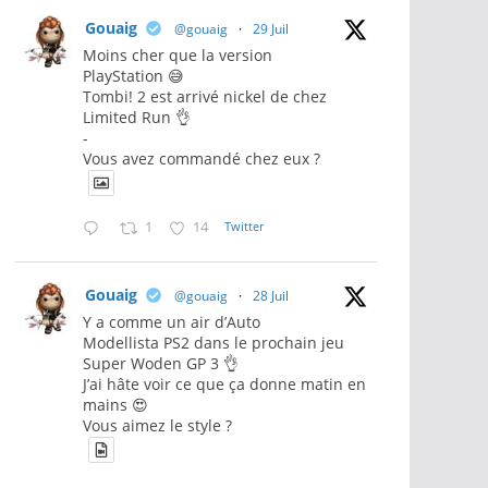
Gouaig
@gouaig
·
29 Juil
Moins cher que la version
PlayStation 😅
Tombi! 2 est arrivé nickel de chez
Limited Run 👌
-
Vous avez commandé chez eux ?
1
14
Twitter
Gouaig
@gouaig
·
28 Juil
Y a comme un air d’Auto
Modellista PS2 dans le prochain jeu
Super Woden GP 3 👌
J’ai hâte voir ce que ça donne matin en
mains 😍
Vous aimez le style ?