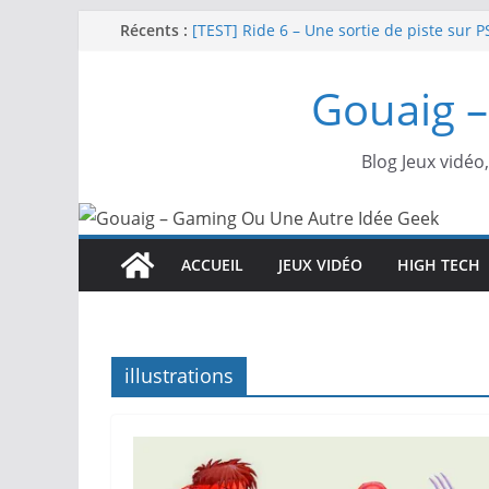
Passer
Récents :
[TEST] Ride 6 – Une sortie de piste sur P
SNK NEOGEO AES+ : un succès dingue !
au
NEOGEO AES+ : La légende de l’arcade es
contenu
Gouaig –
[TEST] Screamer – Le retour des courses
SWITCH 2 : Nouveaux accessoires Turtle
Blog Jeux vidéo
ACCUEIL
JEUX VIDÉO
HIGH TECH
illustrations