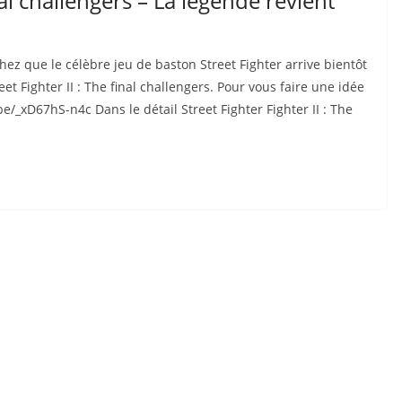
inal challengers – La légende revient
ez que le célèbre jeu de baston Street Fighter arrive bientôt
t Fighter II : The final challengers. Pour vous faire une idée
.be/_xD67hS-n4c Dans le détail Street Fighter Fighter II : The