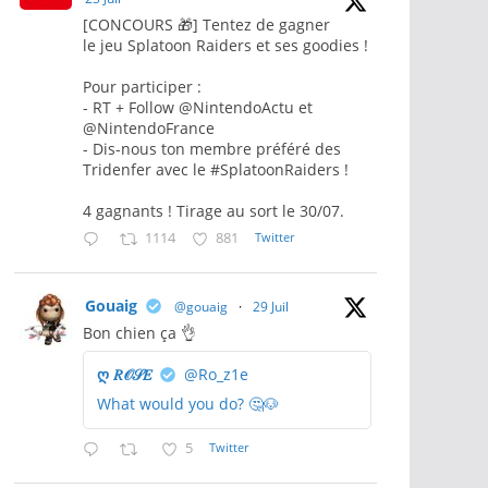
[CONCOURS 🎁] Tentez de gagner
le jeu Splatoon Raiders et ses goodies !
Pour participer :
- RT + Follow @NintendoActu et
@NintendoFrance
- Dis-nous ton membre préféré des
Tridenfer avec le #SplatoonRaiders !
4 gagnants ! Tirage au sort le 30/07.
1114
881
Twitter
Gouaig
@gouaig
·
29 Juil
Bon chien ça 👌
ღ 𝑅𝒪𝒮𝐸
@Ro_z1e
What would you do? 🤔🐶
5
Twitter