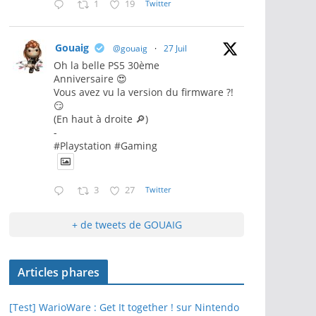
1
19
Twitter
Gouaig
@gouaig
·
27 Juil
Oh la belle PS5 30ème
Anniversaire 😍
Vous avez vu la version du firmware ?!
😏
(En haut à droite 🔎)
-
#Playstation #Gaming
3
27
Twitter
+ de tweets de GOUAIG
Articles phares
[Test] WarioWare : Get It together ! sur Nintendo