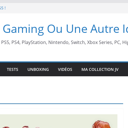
S5 !
t de retour !
 Gaming Ou Une Autre 
 arcade !
 Beach X Mario
, PS5, PS4, PlayStation, Nintendo, Switch, Xbox Series, PC, Hi
TESTS
UNBOXING
VIDÉOS
MA COLLECTION JV