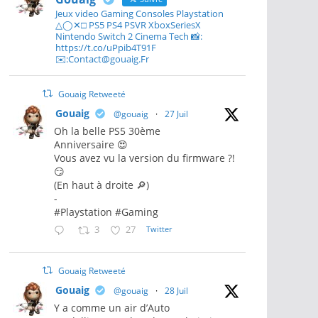
Jeux video Gaming Consoles Playstation
△◯✕□ PS5 PS4 PSVR XboxSeriesX
Nintendo Switch 2 Cinema Tech 📸:
https://t.co/uPpib4T91F
✉️:Contact@gouaig.Fr
Gouaig Retweeté
Gouaig
@gouaig
·
27 Juil
Oh la belle PS5 30ème
Anniversaire 😍
Vous avez vu la version du firmware ?!
😏
(En haut à droite 🔎)
-
#Playstation #Gaming
3
27
Twitter
Gouaig Retweeté
Gouaig
@gouaig
·
28 Juil
Y a comme un air d’Auto