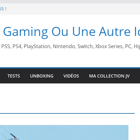
S5 !
t de retour !
 Gaming Ou Une Autre 
 arcade !
 Beach X Mario
, PS5, PS4, PlayStation, Nintendo, Switch, Xbox Series, PC, Hi
TESTS
UNBOXING
VIDÉOS
MA COLLECTION JV