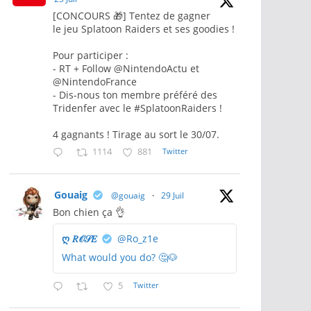
[CONCOURS 🎁] Tentez de gagner
le jeu Splatoon Raiders et ses goodies !
Pour participer :
- RT + Follow @NintendoActu et
@NintendoFrance
- Dis-nous ton membre préféré des
Tridenfer avec le #SplatoonRaiders !
4 gagnants ! Tirage au sort le 30/07.
1114
881
Twitter
Gouaig
@gouaig
·
29 Juil
Bon chien ça 👌
ღ 𝑅𝒪𝒮𝐸
@Ro_z1e
What would you do? 🤔🐶
5
Twitter