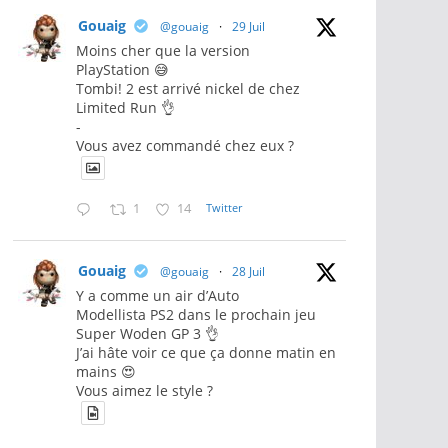
Gouaig
@gouaig
·
29 Juil
Moins cher que la version
PlayStation 😅
Tombi! 2 est arrivé nickel de chez
Limited Run 👌
-
Vous avez commandé chez eux ?
1
14
Twitter
Gouaig
@gouaig
·
28 Juil
Y a comme un air d’Auto
Modellista PS2 dans le prochain jeu
Super Woden GP 3 👌
J’ai hâte voir ce que ça donne matin en
mains 😍
Vous aimez le style ?