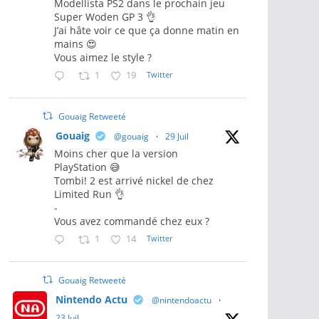
Modellista PS2 dans le prochain jeu
Super Woden GP 3 👌
J’ai hâte voir ce que ça donne matin en
mains 😍
Vous aimez le style ?
1
19
Twitter
Gouaig Retweeté
Gouaig
@gouaig
·
29 Juil
Moins cher que la version
PlayStation 😅
Tombi! 2 est arrivé nickel de chez
Limited Run 👌
-
Vous avez commandé chez eux ?
1
14
Twitter
Gouaig Retweeté
Nintendo Actu
@nintendoactu
·
23 Juil