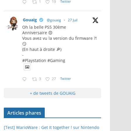
1
19
Twitter
Gouaig
@gouaig
·
27 Juil
Oh la belle PS5 30ème
Anniversaire 😍
Vous avez vu la version du firmware ?!
😏
(En haut à droite 🔎)
-
#Playstation #Gaming
3
27
Twitter
+ de tweets de GOUAIG
Articles phares
[Test] WarioWare : Get It together ! sur Nintendo