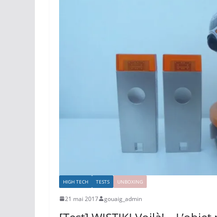
HIGH TECH
TESTS
UNBOXING
21 mai 2017
gouaig_admin