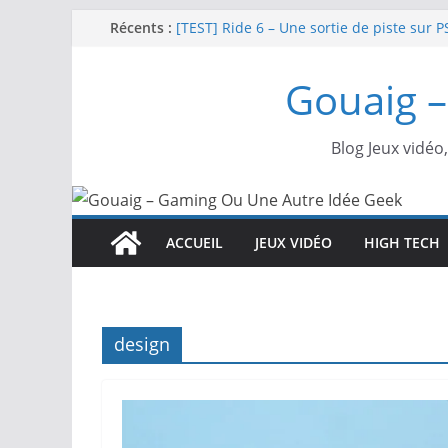
Passer
Récents :
[TEST] Ride 6 – Une sortie de piste sur P
SNK NEOGEO AES+ : un succès dingue !
au
NEOGEO AES+ : La légende de l’arcade es
contenu
Gouaig –
[TEST] Screamer – Le retour des courses
SWITCH 2 : Nouveaux accessoires Turtle
Blog Jeux vidéo
ACCUEIL
JEUX VIDÉO
HIGH TECH
design