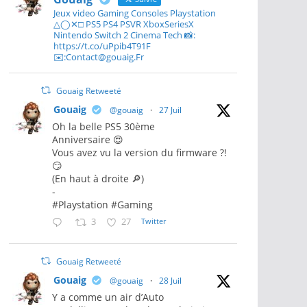
Jeux video Gaming Consoles Playstation
△◯✕□ PS5 PS4 PSVR XboxSeriesX
Nintendo Switch 2 Cinema Tech 📸:
https://t.co/uPpib4T91F
✉️:Contact@gouaig.Fr
Gouaig Retweeté
Gouaig
@gouaig
·
27 Juil
Oh la belle PS5 30ème
Anniversaire 😍
Vous avez vu la version du firmware ?!
😏
(En haut à droite 🔎)
-
#Playstation #Gaming
3
27
Twitter
Gouaig Retweeté
Gouaig
@gouaig
·
28 Juil
Y a comme un air d’Auto