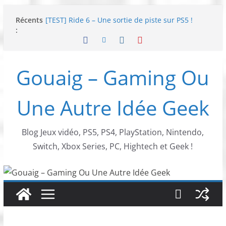
Passer
Récents
[TEST] Ride 6 – Une sortie de piste sur PS5 !
au
:
SNK NEOGEO AES+ : un succès dingue !
contenu
NEOGEO AES+ : La légende de l’arcade est de
retour !
[TEST] Screamer – Le retour des courses arcade
Gouaig – Gaming Ou
!
SWITCH 2 : Nouveaux accessoires Turtle Beach X
Mario
Une Autre Idée Geek
Blog Jeux vidéo, PS5, PS4, PlayStation, Nintendo,
Switch, Xbox Series, PC, Hightech et Geek !