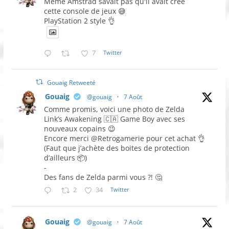
Même Amstrad savait pas qu'il avait créé
cette console de jeux 😅
PlayStation 2 style 👌
7
Twitter
Gouaig Retweeté
Gouaig
@gouaig
·
7 Août
Comme promis, voici une photo de Zelda
Link’s Awakening 🇨🇦 Game Boy avec ses
nouveaux copains 😉
Encore merci @Retrogamerie pour cet achat 👌
(Faut que j’achète des boites de protection
d’ailleurs 📦)
-
Des fans de Zelda parmi vous ?! 🤔
2
34
Twitter
Gouaig
@gouaig
·
7 Août