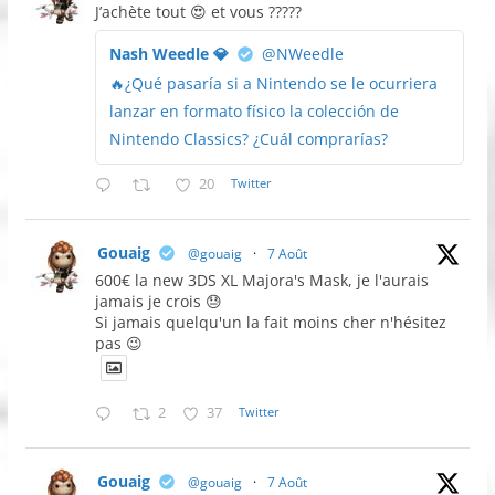
J’achète tout 😍 et vous ?????
Nash Weedle 💎
@NWeedle
🔥¿Qué pasaría si a Nintendo se le ocurriera
lanzar en formato físico la colección de
Nintendo Classics? ¿Cuál comprarías?
20
Twitter
Gouaig
@gouaig
·
7 Août
600€ la new 3DS XL Majora's Mask, je l'aurais
jamais je crois 😓
Si jamais quelqu'un la fait moins cher n'hésitez
pas 😉
2
37
Twitter
Gouaig
@gouaig
·
7 Août