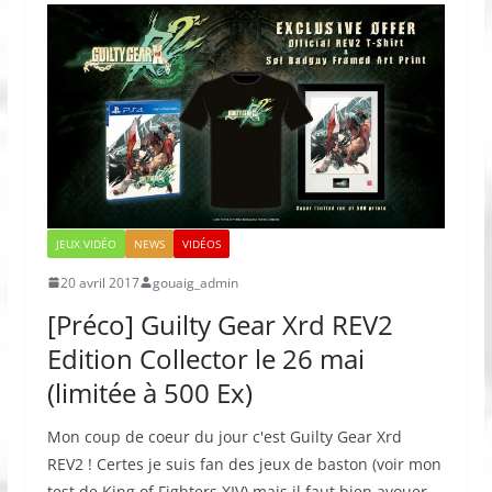
JEUX VIDÉO
NEWS
VIDÉOS
20 avril 2017
gouaig_admin
[Préco] Guilty Gear Xrd REV2
Edition Collector le 26 mai
(limitée à 500 Ex)
Mon coup de coeur du jour c'est Guilty Gear Xrd
REV2 ! Certes je suis fan des jeux de baston (voir mon
test de King of Fighters XIV) mais il faut bien avouer