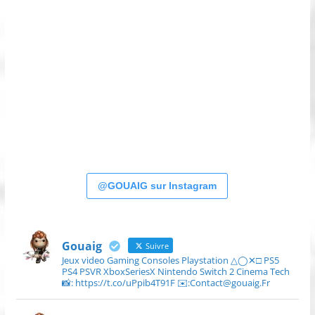
@GOUAIG sur Instagram
Gouaig
Suivre
Jeux video Gaming Consoles Playstation △◯✕□ PS5
PS4 PSVR XboxSeriesX Nintendo Switch 2 Cinema Tech
📸: https://t.co/uPpib4T91F ✉️:Contact@gouaig.Fr