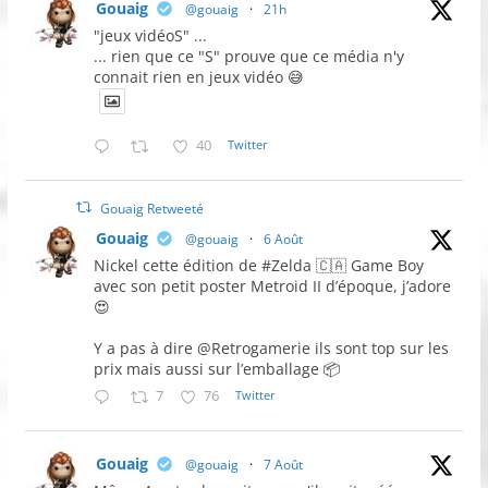
Gouaig
@gouaig
·
21h
"jeux vidéoS" ...
... rien que ce "S" prouve que ce média n'y
connait rien en jeux vidéo 😅
40
Twitter
Gouaig Retweeté
Gouaig
@gouaig
·
6 Août
Nickel cette édition de #Zelda 🇨🇦 Game Boy
avec son petit poster Metroid II d’époque, j’adore
😍
Y a pas à dire @Retrogamerie ils sont top sur les
prix mais aussi sur l’emballage 📦
7
76
Twitter
Gouaig
@gouaig
·
7 Août