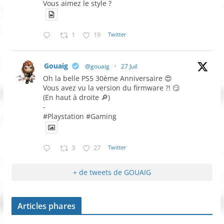
Vous aimez le style ?
1
19
Twitter
Gouaig
@gouaig
·
27 Juil
Oh la belle PS5 30ème Anniversaire 😍
Vous avez vu la version du firmware ?! 😏
(En haut à droite 🔎)
-
#Playstation #Gaming
3
27
Twitter
+ de tweets de GOUAIG
Articles phares