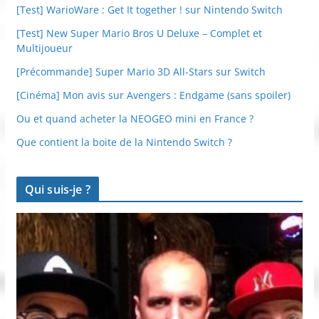
[Test] WarioWare : Get It together ! sur Nintendo Switch
[Test] New Super Mario Bros U Deluxe – Complet et
Multijoueur
[Précommande] Super Mario 3D All-Stars sur Switch
[Cinéma] Mon avis sur Avengers : Endgame (sans spoiler)
Ou et quand acheter la NEOGEO mini en France ?
Que contient la boite de la Nintendo Switch ?
Qui suis-je ?