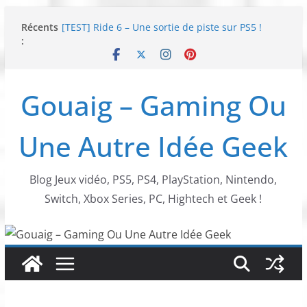
Passer
Récents
[TEST] Ride 6 – Une sortie de piste sur PS5 !
au
:
SNK NEOGEO AES+ : un succès dingue !
contenu
NEOGEO AES+ : La légende de l’arcade est de
retour !
[TEST] Screamer – Le retour des courses arcade
Gouaig – Gaming Ou
!
SWITCH 2 : Nouveaux accessoires Turtle Beach X
Mario
Une Autre Idée Geek
Blog Jeux vidéo, PS5, PS4, PlayStation, Nintendo,
Switch, Xbox Series, PC, Hightech et Geek !