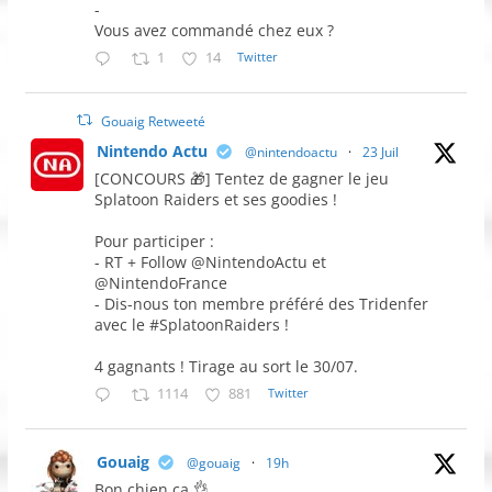
-
Vous avez commandé chez eux ?
1
14
Twitter
Gouaig Retweeté
Nintendo Actu
@nintendoactu
·
23 Juil
[CONCOURS 🎁] Tentez de gagner le jeu
Splatoon Raiders et ses goodies !
Pour participer :
- RT + Follow @NintendoActu et
@NintendoFrance
- Dis-nous ton membre préféré des Tridenfer
avec le #SplatoonRaiders !
4 gagnants ! Tirage au sort le 30/07.
1114
881
Twitter
Gouaig
@gouaig
·
19h
Bon chien ça 👌