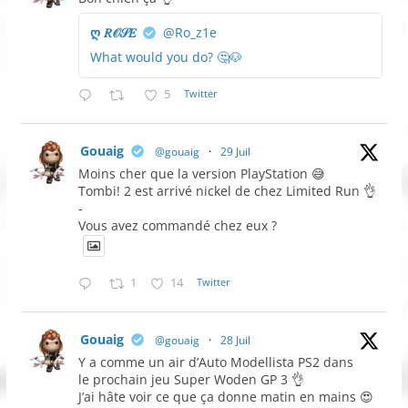
ღ 𝑅𝒪𝒮𝐸
@Ro_z1e
What would you do? 🤔🐶
5
Twitter
Gouaig
@gouaig
·
29 Juil
Moins cher que la version PlayStation 😅
Tombi! 2 est arrivé nickel de chez Limited Run 👌
-
Vous avez commandé chez eux ?
1
14
Twitter
Gouaig
@gouaig
·
28 Juil
Y a comme un air d’Auto Modellista PS2 dans
le prochain jeu Super Woden GP 3 👌
J’ai hâte voir ce que ça donne matin en mains 😍