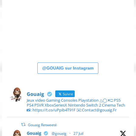
@GOUAIG sur Instagram
Gouaig
Suivre
Jeux video Gaming Consoles Playstation △◯✕□ PS5
PS4 PSVR XboxSeriesX Nintendo Switch 2 Cinema Tech
📸: https://t.co/uPpib4T91F ✉️:Contact@gouaig.Fr
Gouaig Retweeté
Gouaig
@gouaig
·
27 Juil