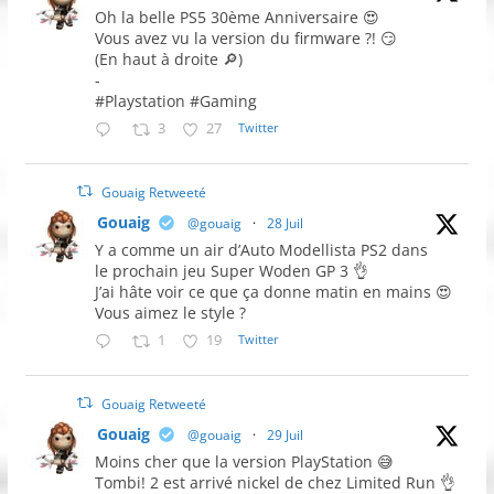
Oh la belle PS5 30ème Anniversaire 😍
Vous avez vu la version du firmware ?! 😏
(En haut à droite 🔎)
-
#Playstation #Gaming
3
27
Twitter
Gouaig Retweeté
Gouaig
@gouaig
·
28 Juil
Y a comme un air d’Auto Modellista PS2 dans
le prochain jeu Super Woden GP 3 👌
J’ai hâte voir ce que ça donne matin en mains 😍
Vous aimez le style ?
1
19
Twitter
Gouaig Retweeté
Gouaig
@gouaig
·
29 Juil
Moins cher que la version PlayStation 😅
Tombi! 2 est arrivé nickel de chez Limited Run 👌