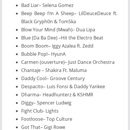
Bad Liar– Selena Gomez
Beep Beep I’m A Sheep– LilDeuceDeuce ft.
Black Gryph0n & TomSka
Blow Your Mind (Mwah)– Dua Lipa
Blue (Da Ba Dee) –Hit the Electro Beat
Boom Boom– Iggy Azalea ft. Zedd
Bubble Pop!– HyunA
Carmen (ouverture)– Just Dance Orchestra
Chantaje – Shakira Ft. Maluma
Daddy Cool– Groove Century
Despacito– Luis Fonsi & Daddy Yankee
Dharma– Headhunterz & KSHMR
Diggy– Spencer Ludwig
Fight Club- Lights
Footloose– Top Culture
Got That– Gigi Rowe