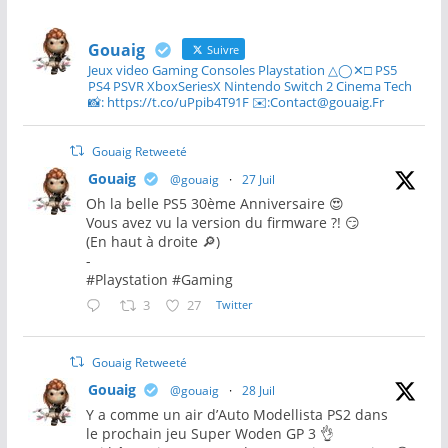
Gouaig
Suivre
Jeux video Gaming Consoles Playstation △◯✕□ PS5
PS4 PSVR XboxSeriesX Nintendo Switch 2 Cinema Tech
📸: https://t.co/uPpib4T91F ✉️:Contact@gouaig.Fr
Gouaig Retweeté
Gouaig
@gouaig
·
27 Juil
Oh la belle PS5 30ème Anniversaire 😍
Vous avez vu la version du firmware ?! 😏
(En haut à droite 🔎)
-
#Playstation #Gaming
3
27
Twitter
Gouaig Retweeté
Gouaig
@gouaig
·
28 Juil
Y a comme un air d’Auto Modellista PS2 dans
le prochain jeu Super Woden GP 3 👌