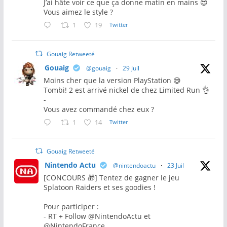
J’ai hâte voir ce que ça donne matin en mains 😍
Vous aimez le style ?
1
19
Twitter
Gouaig Retweeté
Gouaig
@gouaig
·
29 Juil
Moins cher que la version PlayStation 😅
Tombi! 2 est arrivé nickel de chez Limited Run 👌
-
Vous avez commandé chez eux ?
1
14
Twitter
Gouaig Retweeté
Nintendo Actu
@nintendoactu
·
23 Juil
[CONCOURS 🎁] Tentez de gagner le jeu
Splatoon Raiders et ses goodies !
Pour participer :
- RT + Follow @NintendoActu et
@NintendoFrance