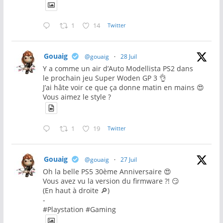
1
14
Twitter
Gouaig
@gouaig
·
28 Juil
Y a comme un air d’Auto Modellista PS2 dans
le prochain jeu Super Woden GP 3 👌
J’ai hâte voir ce que ça donne matin en mains 😍
Vous aimez le style ?
1
19
Twitter
Gouaig
@gouaig
·
27 Juil
Oh la belle PS5 30ème Anniversaire 😍
Vous avez vu la version du firmware ?! 😏
(En haut à droite 🔎)
-
#Playstation #Gaming