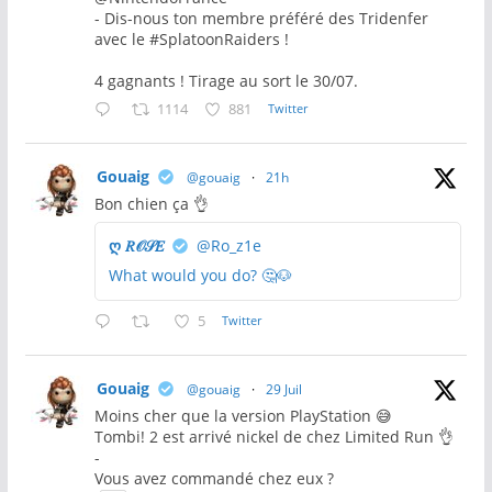
- Dis-nous ton membre préféré des Tridenfer
avec le #SplatoonRaiders !
4 gagnants ! Tirage au sort le 30/07.
1114
881
Twitter
Gouaig
@gouaig
·
21h
Bon chien ça 👌
ღ 𝑅𝒪𝒮𝐸
@Ro_z1e
What would you do? 🤔🐶
5
Twitter
Gouaig
@gouaig
·
29 Juil
Moins cher que la version PlayStation 😅
Tombi! 2 est arrivé nickel de chez Limited Run 👌
-
Vous avez commandé chez eux ?