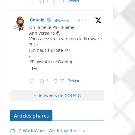
1
19
Twitter
Gouaig
@gouaig
·
27 Juil
Oh la belle PS5 30ème
Anniversaire 😍
Vous avez vu la version du firmware
?! 😏
(En haut à droite 🔎)
-
#Playstation #Gaming
3
27
Twitter
+ de tweets de GOUAIG
Articles phares
[Test] WarioWare : Get It together ! sur