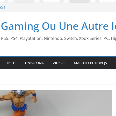
S5 !
t de retour !
 Gaming Ou Une Autre 
 arcade !
 Beach X Mario
, PS5, PS4, PlayStation, Nintendo, Switch, Xbox Series, PC, Hi
TESTS
UNBOXING
VIDÉOS
MA COLLECTION JV