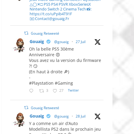
△◯✕□ PS5 PS4 PSVR XboxSeriesX
Nintendo Switch 2 Cinema Tech 📸:
https://t.co/uPpib4T91F
✉️:Contact@gouaig.Fr
Gouaig Retweeté
Gouaig
@gouaig
·
27 Juil
Oh la belle PS5 30ème
Anniversaire 😍
Vous avez vu la version du firmware
?! 😏
(En haut à droite 🔎)
-
#Playstation #Gaming
3
27
Twitter
Gouaig Retweeté
Gouaig
@gouaig
·
28 Juil
Y a comme un air d’Auto
Modellista PS2 dans le prochain jeu