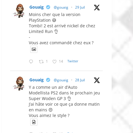
Gouaig
@gouaig
·
29 Juil
Moins cher que la version
PlayStation 😅
Tombi! 2 est arrivé nickel de chez
Limited Run 👌
-
Vous avez commandé chez eux ?
1
14
Twitter
Gouaig
@gouaig
·
28 Juil
Y a comme un air d’Auto
Modellista PS2 dans le prochain jeu
Super Woden GP 3 👌
J’ai hâte voir ce que ça donne matin
en mains 😍
Vous aimez le style ?