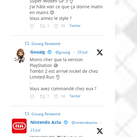
Super Woden GP 3 👌
J’ai hâte voir ce que ça donne matin
en mains 😍
Vous aimez le style ?
1
19
Twitter
Gouaig Retweeté
Gouaig
@gouaig
·
29 Juil
Moins cher que la version
PlayStation 😅
Tombi! 2 est arrivé nickel de chez
Limited Run 👌
-
Vous avez commandé chez eux ?
1
14
Twitter
Gouaig Retweeté
Nintendo Actu
@nintendoactu
·
23 Juil