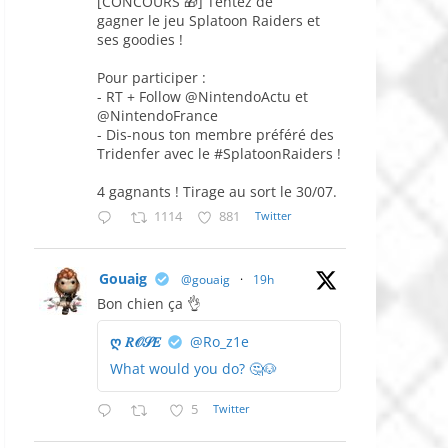
[CONCOURS 🎁] Tentez de
gagner le jeu Splatoon Raiders et
ses goodies !
Pour participer :
- RT + Follow @NintendoActu et
@NintendoFrance
- Dis-nous ton membre préféré des
Tridenfer avec le #SplatoonRaiders !
4 gagnants ! Tirage au sort le 30/07.
1114
881
Twitter
Gouaig
@gouaig
·
19h
Bon chien ça 👌
ღ 𝑅𝒪𝒮𝐸
@Ro_z1e
What would you do? 🤔🐶
5
Twitter