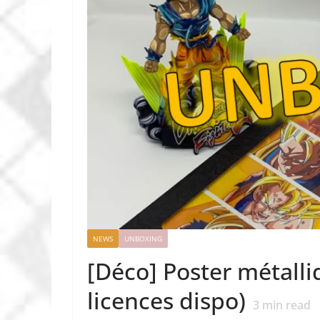
NEWS
UNBOXING
[Déco] Poster métalli
licences dispo)
3
min read