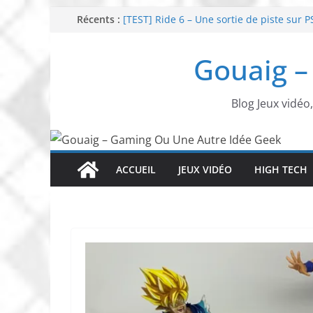
Passer
Récents :
[TEST] Ride 6 – Une sortie de piste sur P
SNK NEOGEO AES+ : un succès dingue !
au
NEOGEO AES+ : La légende de l’arcade es
contenu
Gouaig –
[TEST] Screamer – Le retour des courses
SWITCH 2 : Nouveaux accessoires Turtle
Blog Jeux vidéo
ACCUEIL
JEUX VIDÉO
HIGH TECH