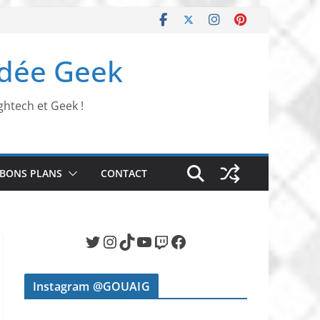
Idée Geek
ghtech et Geek !
BONS PLANS
CONTACT
Twitter
Instagram
TikTok
YouTube
Twitch
Facebook
Instagram @GOUAIG