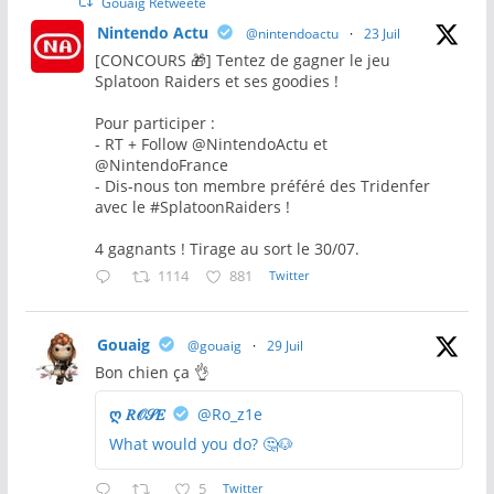
Gouaig Retweeté
Nintendo Actu
@nintendoactu
·
23 Juil
[CONCOURS 🎁] Tentez de gagner le jeu
Splatoon Raiders et ses goodies !
Pour participer :
- RT + Follow @NintendoActu et
@NintendoFrance
- Dis-nous ton membre préféré des Tridenfer
avec le #SplatoonRaiders !
4 gagnants ! Tirage au sort le 30/07.
1114
881
Twitter
Gouaig
@gouaig
·
29 Juil
Bon chien ça 👌
ღ 𝑅𝒪𝒮𝐸
@Ro_z1e
What would you do? 🤔🐶
5
Twitter