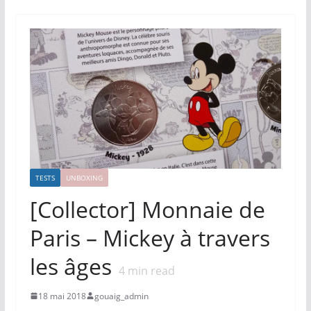
TESTS
UNBOXING
[Collector] Monnaie de
Paris – Mickey à travers
les âges
4
min read
18 mai 2018
gouaig_admin