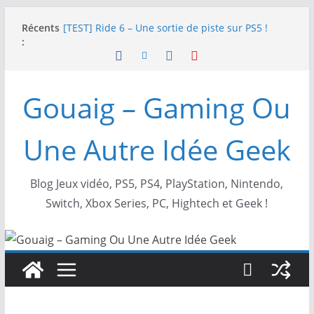
Passer
Récents
[TEST] Ride 6 – Une sortie de piste sur PS5 !
au
:
SNK NEOGEO AES+ : un succès dingue !
contenu
NEOGEO AES+ : La légende de l’arcade est de
retour !
[TEST] Screamer – Le retour des courses arcade
Gouaig – Gaming Ou
!
SWITCH 2 : Nouveaux accessoires Turtle Beach X
Mario
Une Autre Idée Geek
Blog Jeux vidéo, PS5, PS4, PlayStation, Nintendo,
Switch, Xbox Series, PC, Hightech et Geek !