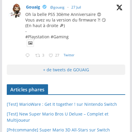
Gouaig
@gouaig
·
27 Juil
Oh la belle PS5 30ème Anniversaire 😍
Vous avez vu la version du firmware ?! 😏
(En haut à droite 🔎)
-
#Playstation #Gaming
3
27
Twitter
+ de tweets de GOUAIG
Articles phares
[Test] WarioWare : Get It together ! sur Nintendo Switch
[Test] New Super Mario Bros U Deluxe – Complet et
Multijoueur
[Précommande] Super Mario 3D All-Stars sur Switch