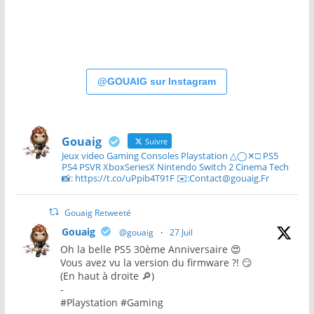
@GOUAIG sur Instagram
Gouaig
Suivre
Jeux video Gaming Consoles Playstation △◯✕□ PS5
PS4 PSVR XboxSeriesX Nintendo Switch 2 Cinema Tech
📸: https://t.co/uPpib4T91F ✉️:Contact@gouaig.Fr
Gouaig Retweeté
Gouaig
@gouaig
·
27 Juil
Oh la belle PS5 30ème Anniversaire 😍
Vous avez vu la version du firmware ?! 😏
(En haut à droite 🔎)
-
#Playstation #Gaming