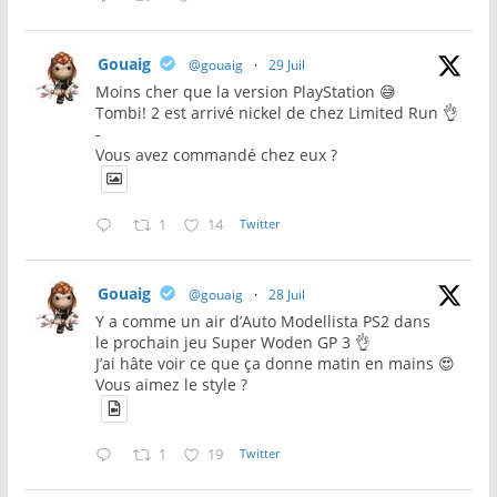
Gouaig
@gouaig
·
29 Juil
Moins cher que la version PlayStation 😅
Tombi! 2 est arrivé nickel de chez Limited Run 👌
-
Vous avez commandé chez eux ?
1
14
Twitter
Gouaig
@gouaig
·
28 Juil
Y a comme un air d’Auto Modellista PS2 dans
le prochain jeu Super Woden GP 3 👌
J’ai hâte voir ce que ça donne matin en mains 😍
Vous aimez le style ?
1
19
Twitter