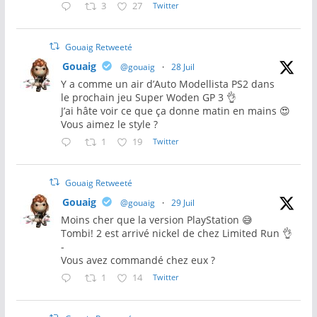
3
27
Twitter
Gouaig Retweeté
Gouaig
@gouaig
·
28 Juil
Y a comme un air d’Auto Modellista PS2 dans
le prochain jeu Super Woden GP 3 👌
J’ai hâte voir ce que ça donne matin en mains 😍
Vous aimez le style ?
1
19
Twitter
Gouaig Retweeté
Gouaig
@gouaig
·
29 Juil
Moins cher que la version PlayStation 😅
Tombi! 2 est arrivé nickel de chez Limited Run 👌
-
Vous avez commandé chez eux ?
1
14
Twitter