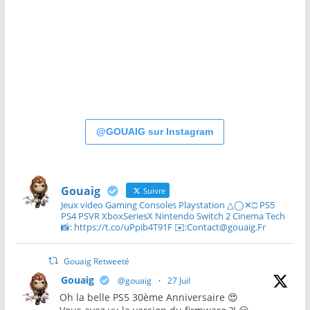
@GOUAIG sur Instagram
Gouaig
Suivre
Jeux video Gaming Consoles Playstation △◯✕□ PS5
PS4 PSVR XboxSeriesX Nintendo Switch 2 Cinema Tech
📸: https://t.co/uPpib4T91F ✉️:Contact@gouaig.Fr
Gouaig Retweeté
Gouaig
@gouaig
·
27 Juil
Oh la belle PS5 30ème Anniversaire 😍