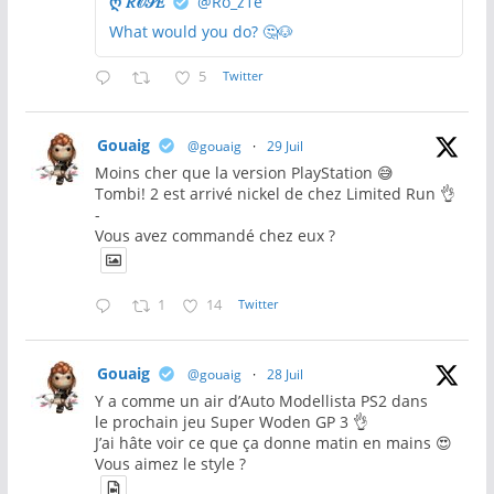
ღ 𝑅𝒪𝒮𝐸
@Ro_z1e
What would you do? 🤔🐶
5
Twitter
Gouaig
@gouaig
·
29 Juil
Moins cher que la version PlayStation 😅
Tombi! 2 est arrivé nickel de chez Limited Run 👌
-
Vous avez commandé chez eux ?
1
14
Twitter
Gouaig
@gouaig
·
28 Juil
Y a comme un air d’Auto Modellista PS2 dans
le prochain jeu Super Woden GP 3 👌
J’ai hâte voir ce que ça donne matin en mains 😍
Vous aimez le style ?