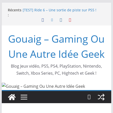
Passer
Récents
[TEST] Ride 6 – Une sortie de piste sur PS5 !
au
:
SNK NEOGEO AES+ : un succès dingue !
contenu
NEOGEO AES+ : La légende de l’arcade est de
retour !
[TEST] Screamer – Le retour des courses arcade
Gouaig – Gaming Ou
!
SWITCH 2 : Nouveaux accessoires Turtle Beach X
Mario
Une Autre Idée Geek
Blog Jeux vidéo, PS5, PS4, PlayStation, Nintendo,
Switch, Xbox Series, PC, Hightech et Geek !