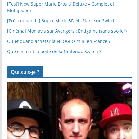
[Test] New Super Mario Bros U Deluxe – Complet et
Multijoueur
[Précommande] Super Mario 3D All-Stars sur Switch
[Cinéma] Mon avis sur Avengers : Endgame (sans spoiler)
Ou et quand acheter la NEOGEO mini en France ?
Que contient la boite de la Nintendo Switch ?
Qui suis-je ?