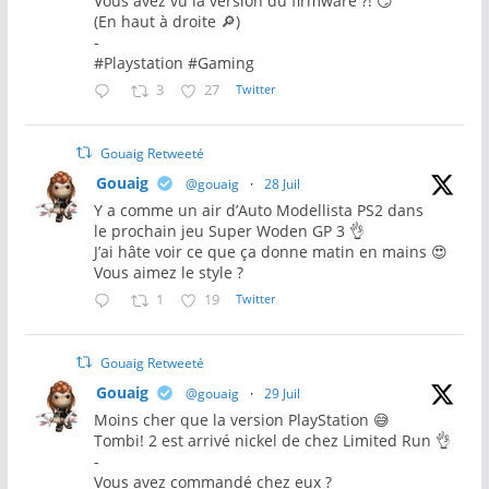
Vous avez vu la version du firmware ?! 😏
(En haut à droite 🔎)
-
#Playstation #Gaming
3
27
Twitter
Gouaig Retweeté
Gouaig
@gouaig
·
28 Juil
Y a comme un air d’Auto Modellista PS2 dans
le prochain jeu Super Woden GP 3 👌
J’ai hâte voir ce que ça donne matin en mains 😍
Vous aimez le style ?
1
19
Twitter
Gouaig Retweeté
Gouaig
@gouaig
·
29 Juil
Moins cher que la version PlayStation 😅
Tombi! 2 est arrivé nickel de chez Limited Run 👌
-
Vous avez commandé chez eux ?