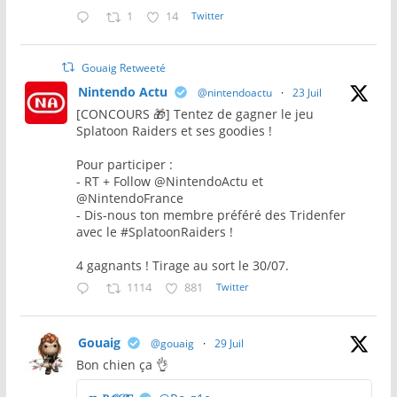
1
14
Twitter
Gouaig Retweeté
Nintendo Actu
@nintendoactu
·
23 Juil
[CONCOURS 🎁] Tentez de gagner le jeu
Splatoon Raiders et ses goodies !
Pour participer :
- RT + Follow @NintendoActu et
@NintendoFrance
- Dis-nous ton membre préféré des Tridenfer
avec le #SplatoonRaiders !
4 gagnants ! Tirage au sort le 30/07.
1114
881
Twitter
Gouaig
@gouaig
·
29 Juil
Bon chien ça 👌