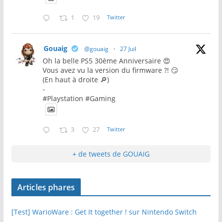
1
19
Twitter
Gouaig
@gouaig
·
27 Juil
Oh la belle PS5 30ème Anniversaire 😍
Vous avez vu la version du firmware ?! 😏
(En haut à droite 🔎)
-
#Playstation #Gaming
3
27
Twitter
+ de tweets de GOUAIG
Articles phares
[Test] WarioWare : Get It together ! sur Nintendo Switch