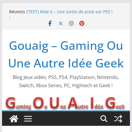
Passer
Récents
[TEST] Ride 6 – Une sortie de piste sur PS5 !
au
:
SNK NEOGEO AES+ : un succès dingue !
contenu
NEOGEO AES+ : La légende de l’arcade est de
retour !
[TEST] Screamer – Le retour des courses arcade
Gouaig – Gaming Ou
!
SWITCH 2 : Nouveaux accessoires Turtle Beach X
Mario
Une Autre Idée Geek
Blog Jeux vidéo, PS5, PS4, PlayStation, Nintendo,
Switch, Xbox Series, PC, Hightech et Geek !