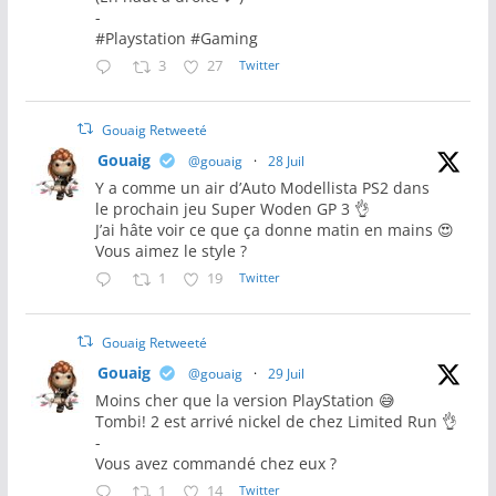
-
#Playstation #Gaming
3
27
Twitter
Gouaig Retweeté
Gouaig
@gouaig
·
28 Juil
Y a comme un air d’Auto Modellista PS2 dans
le prochain jeu Super Woden GP 3 👌
J’ai hâte voir ce que ça donne matin en mains 😍
Vous aimez le style ?
1
19
Twitter
Gouaig Retweeté
Gouaig
@gouaig
·
29 Juil
Moins cher que la version PlayStation 😅
Tombi! 2 est arrivé nickel de chez Limited Run 👌
-
Vous avez commandé chez eux ?
1
14
Twitter