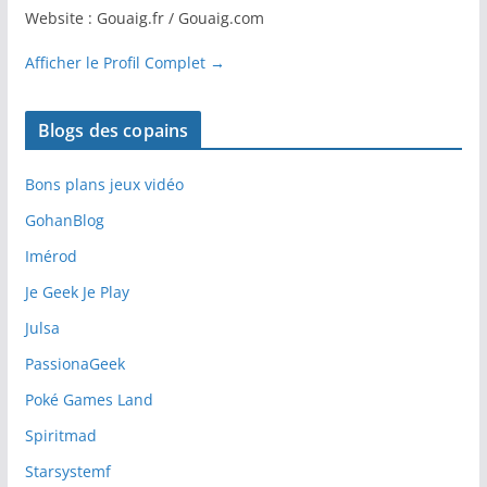
Website : Gouaig.fr / Gouaig.com
Afficher le Profil Complet →
Blogs des copains
Bons plans jeux vidéo
GohanBlog
Imérod
Je Geek Je Play
Julsa
PassionaGeek
Poké Games Land
Spiritmad
Starsystemf