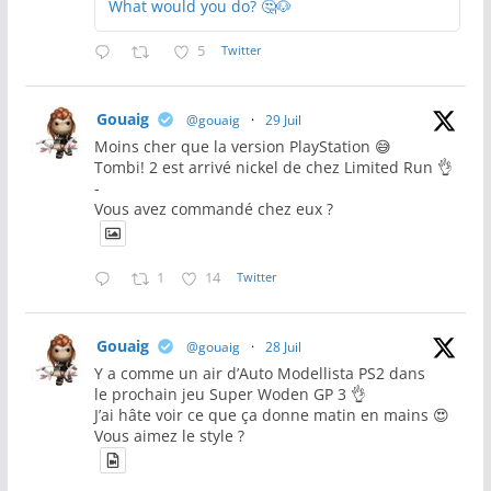
What would you do? 🤔🐶
5
Twitter
Gouaig
@gouaig
·
29 Juil
Moins cher que la version PlayStation 😅
Tombi! 2 est arrivé nickel de chez Limited Run 👌
-
Vous avez commandé chez eux ?
1
14
Twitter
Gouaig
@gouaig
·
28 Juil
Y a comme un air d’Auto Modellista PS2 dans
le prochain jeu Super Woden GP 3 👌
J’ai hâte voir ce que ça donne matin en mains 😍
Vous aimez le style ?