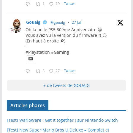
1
19
Twitter
Gouaig
@gouaig
·
27 Juil
Oh la belle PS5 30ème Anniversaire 😍
Vous avez vu la version du firmware ?! 😏
(En haut à droite 🔎)
-
#Playstation #Gaming
3
27
Twitter
+ de tweets de GOUAIG
Articles phares
[Test] WarioWare : Get It together ! sur Nintendo Switch
[Test] New Super Mario Bros U Deluxe – Complet et