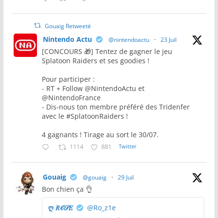
Gouaig Retweeté
Nintendo Actu
@nintendoactu
·
23 Juil
[CONCOURS 🎁] Tentez de gagner le jeu
Splatoon Raiders et ses goodies !
Pour participer :
- RT + Follow @NintendoActu et
@NintendoFrance
- Dis-nous ton membre préféré des Tridenfer
avec le #SplatoonRaiders !
4 gagnants ! Tirage au sort le 30/07.
1114
881
Twitter
Gouaig
@gouaig
·
29 Juil
Bon chien ça 👌
ღ 𝑅𝒪𝒮𝐸
@Ro_z1e