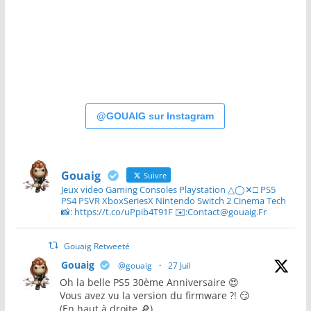
@GOUAIG sur Instagram
Gouaig
Suivre
Jeux video Gaming Consoles Playstation △◯✕□ PS5
PS4 PSVR XboxSeriesX Nintendo Switch 2 Cinema Tech
📸: https://t.co/uPpib4T91F ✉️:Contact@gouaig.Fr
Gouaig Retweeté
Gouaig
@gouaig
·
27 Juil
Oh la belle PS5 30ème Anniversaire 😍
Vous avez vu la version du firmware ?! 😏
(En haut à droite 🔎)