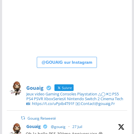
@GOUAIG sur Instagram
Gouaig
Suivre
Jeux video Gaming Consoles Playstation △◯✕□ PS5
PS4 PSVR XboxSeriesX Nintendo Switch 2 Cinema Tech
📸: https://t.co/uPpib4T91F ✉️:Contact@gouaig.Fr
Gouaig Retweeté
Gouaig
@gouaig
·
27 Juil
Oh la belle PS5 30ème Anniversaire 😍