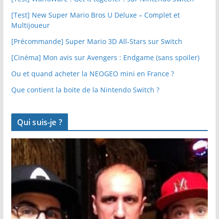
[Test] New Super Mario Bros U Deluxe – Complet et
Multijoueur
[Précommande] Super Mario 3D All-Stars sur Switch
[Cinéma] Mon avis sur Avengers : Endgame (sans spoiler)
Ou et quand acheter la NEOGEO mini en France ?
Que contient la boite de la Nintendo Switch ?
Qui suis-je ?