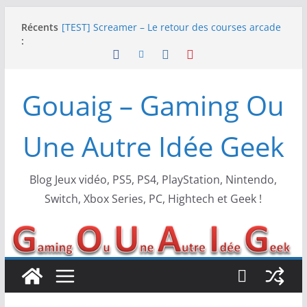
Passer
Récents
[TEST] Screamer – Le retour des courses arcade
au
:
!
contenu
SWITCH 2 : Nouveaux accessoires Turtle Beach X
Mario
[TEST] Ride 6 – Une sortie de piste sur PS5 !
Gouaig – Gaming Ou
SNK NEOGEO AES+ : un succès dingue !
NEOGEO AES+ : La légende de l’arcade est de
retour !
Une Autre Idée Geek
Blog Jeux vidéo, PS5, PS4, PlayStation, Nintendo,
Switch, Xbox Series, PC, Hightech et Geek !