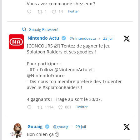
Vous avez commandé chez eux ?
1
14
Twitter
Gouaig Retweeté
Nintendo Actu
@nintendoactu
·
23 Juil
[CONCOURS 🎁] Tentez de gagner le jeu
Splatoon Raiders et ses goodies !
Pour participer :
- RT + Follow @NintendoActu et
@NintendoFrance
- Dis-nous ton membre préféré des Tridenfer
avec le #SplatoonRaiders !
4 gagnants ! Tirage au sort le 30/07.
1114
881
Twitter
Gouaig
@gouaig
·
29 Juil
Bon chien ça 👌