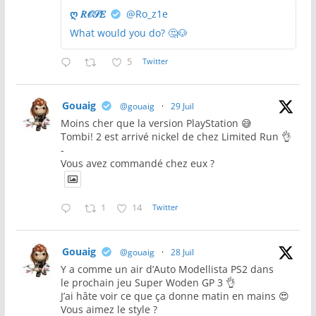
ღ 𝑅𝒪𝒮𝐸
@Ro_z1e
What would you do? 🤔🐶
5
Twitter
Gouaig
@gouaig
·
29 Juil
Moins cher que la version PlayStation 😅
Tombi! 2 est arrivé nickel de chez Limited Run 👌
-
Vous avez commandé chez eux ?
1
14
Twitter
Gouaig
@gouaig
·
28 Juil
Y a comme un air d’Auto Modellista PS2 dans
le prochain jeu Super Woden GP 3 👌
J’ai hâte voir ce que ça donne matin en mains 😍
Vous aimez le style ?