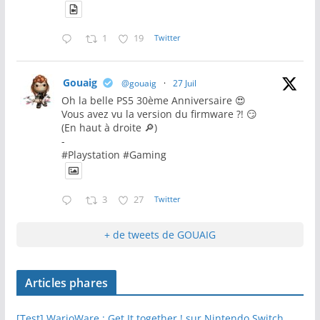
1
19
Twitter
Gouaig
@gouaig
·
27 Juil
Oh la belle PS5 30ème Anniversaire 😍
Vous avez vu la version du firmware ?! 😏
(En haut à droite 🔎)
-
#Playstation #Gaming
3
27
Twitter
+ de tweets de GOUAIG
Articles phares
[Test] WarioWare : Get It together ! sur Nintendo Switch