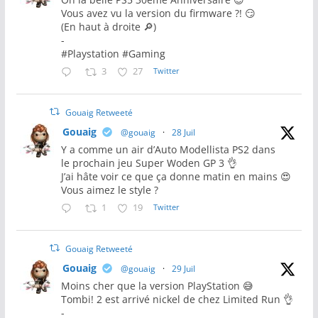
Vous avez vu la version du firmware ?! 😏
(En haut à droite 🔎)
-
#Playstation #Gaming
3
27
Twitter
Gouaig Retweeté
Gouaig
@gouaig
·
28 Juil
Y a comme un air d’Auto Modellista PS2 dans
le prochain jeu Super Woden GP 3 👌
J’ai hâte voir ce que ça donne matin en mains 😍
Vous aimez le style ?
1
19
Twitter
Gouaig Retweeté
Gouaig
@gouaig
·
29 Juil
Moins cher que la version PlayStation 😅
Tombi! 2 est arrivé nickel de chez Limited Run 👌
-