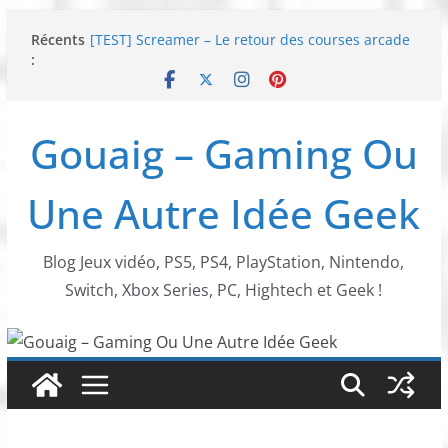
Passer
Récents
[TEST] Screamer – Le retour des courses arcade
au
:
!
contenu
SWITCH 2 : Nouveaux accessoires Turtle Beach X
Mario
[TEST] Ride 6 – Une sortie de piste sur PS5 !
Gouaig – Gaming Ou
SNK NEOGEO AES+ : un succès dingue !
NEOGEO AES+ : La légende de l’arcade est de
retour !
Une Autre Idée Geek
Blog Jeux vidéo, PS5, PS4, PlayStation, Nintendo,
Switch, Xbox Series, PC, Hightech et Geek !