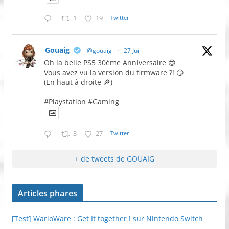
1
19
Twitter
Gouaig
@gouaig
·
27 Juil
Oh la belle PS5 30ème Anniversaire 😍
Vous avez vu la version du firmware ?! 😏
(En haut à droite 🔎)
-
#Playstation #Gaming
3
27
Twitter
+ de tweets de GOUAIG
Articles phares
[Test] WarioWare : Get It together ! sur Nintendo Switch