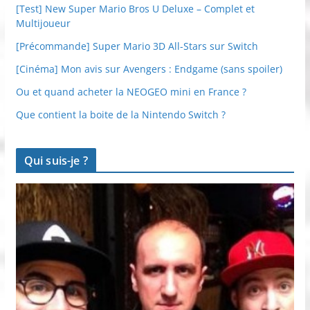
[Test] New Super Mario Bros U Deluxe – Complet et
Multijoueur
[Précommande] Super Mario 3D All-Stars sur Switch
[Cinéma] Mon avis sur Avengers : Endgame (sans spoiler)
Ou et quand acheter la NEOGEO mini en France ?
Que contient la boite de la Nintendo Switch ?
Qui suis-je ?