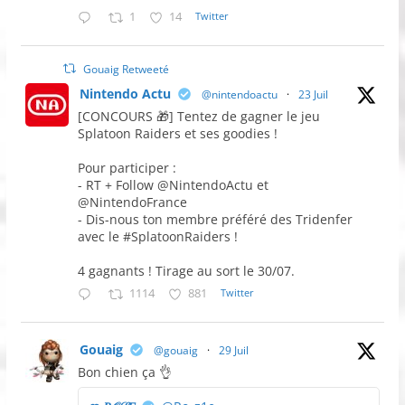
1
14
Twitter
Gouaig Retweeté
Nintendo Actu
@nintendoactu
·
23 Juil
[CONCOURS 🎁] Tentez de gagner le jeu
Splatoon Raiders et ses goodies !
Pour participer :
- RT + Follow @NintendoActu et
@NintendoFrance
- Dis-nous ton membre préféré des Tridenfer
avec le #SplatoonRaiders !
4 gagnants ! Tirage au sort le 30/07.
1114
881
Twitter
Gouaig
@gouaig
·
29 Juil
Bon chien ça 👌