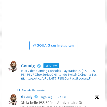
@GOUAIG sur Instagram
Gouaig
Suivre
Jeux video Gaming Consoles Playstation △◯✕□ PS5
PS4 PSVR XboxSeriesX Nintendo Switch 2 Cinema Tech
📸: https://t.co/uPpib4T91F ✉️:Contact@gouaig.Fr
Gouaig Retweeté
Gouaig
@gouaig
·
27 Juil
Oh la belle PS5 30ème Anniversaire 😍