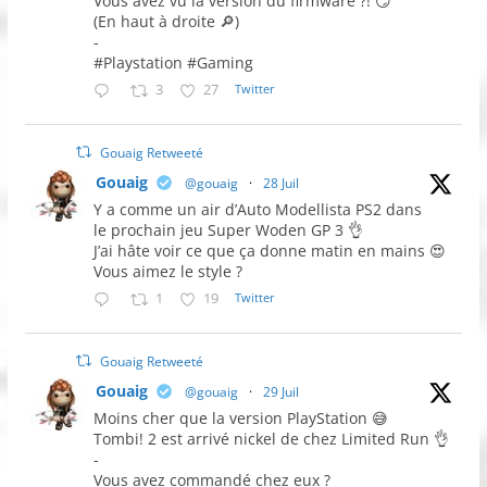
Vous avez vu la version du firmware ?! 😏
(En haut à droite 🔎)
-
#Playstation #Gaming
3
27
Twitter
Gouaig Retweeté
Gouaig
@gouaig
·
28 Juil
Y a comme un air d’Auto Modellista PS2 dans
le prochain jeu Super Woden GP 3 👌
J’ai hâte voir ce que ça donne matin en mains 😍
Vous aimez le style ?
1
19
Twitter
Gouaig Retweeté
Gouaig
@gouaig
·
29 Juil
Moins cher que la version PlayStation 😅
Tombi! 2 est arrivé nickel de chez Limited Run 👌
-
Vous avez commandé chez eux ?