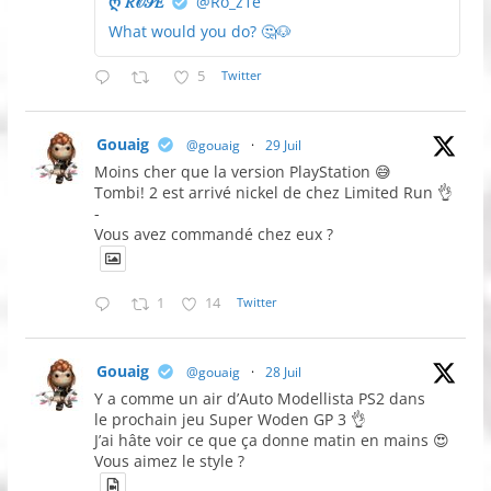
ღ 𝑅𝒪𝒮𝐸
@Ro_z1e
What would you do? 🤔🐶
5
Twitter
Gouaig
@gouaig
·
29 Juil
Moins cher que la version PlayStation 😅
Tombi! 2 est arrivé nickel de chez Limited Run 👌
-
Vous avez commandé chez eux ?
1
14
Twitter
Gouaig
@gouaig
·
28 Juil
Y a comme un air d’Auto Modellista PS2 dans
le prochain jeu Super Woden GP 3 👌
J’ai hâte voir ce que ça donne matin en mains 😍
Vous aimez le style ?