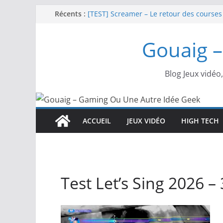
Passer
Récents :
[TEST] Screamer – Le retour des courses
SWITCH 2 : Nouveaux accessoires Turtle
au
[TEST] Ride 6 – Une sortie de piste sur P
contenu
Gouaig –
SNK NEOGEO AES+ : un succès dingue !
NEOGEO AES+ : La légende de l’arcade es
Blog Jeux vidéo
ACCUEIL
JEUX VIDÉO
HIGH TECH
Test Let’s Sing 2026 – 