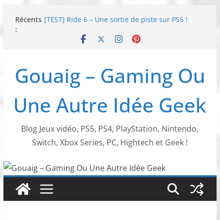
Passer
Récents
[TEST] Ride 6 – Une sortie de piste sur PS5 !
au
:
SNK NEOGEO AES+ : un succès dingue !
contenu
NEOGEO AES+ : La légende de l’arcade est de
retour !
[TEST] Screamer – Le retour des courses arcade
Gouaig – Gaming Ou
!
SWITCH 2 : Nouveaux accessoires Turtle Beach X
Mario
Une Autre Idée Geek
Blog Jeux vidéo, PS5, PS4, PlayStation, Nintendo,
Switch, Xbox Series, PC, Hightech et Geek !