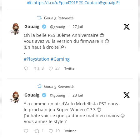
📸: https://t.co/uPpib4T91F ✉️:Contact@gouaig.Fr
Gouaig Retweeté
Gouaig
@gouaig
·
27 Juil
Oh la belle PS5 30ème Anniversaire 😍
Vous avez vu la version du firmware ?! 😏
(En haut à droite 🔎)
-
#Playstation
#Gaming
3
27
Twitter
Gouaig Retweeté
Gouaig
@gouaig
·
28 Juil
Y a comme un air d’Auto Modellista PS2 dans
le prochain jeu Super Woden GP 3 👌
J’ai hâte voir ce que ça donne matin en mains 😍
Vous aimez le style ?
1
19
Twitter