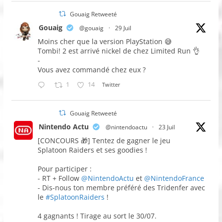
Gouaig Retweeté
Gouaig
@gouaig
·
29 Juil
Moins cher que la version PlayStation 😅
Tombi! 2 est arrivé nickel de chez Limited Run 👌
-
Vous avez commandé chez eux ?
1
14
Twitter
Gouaig Retweeté
Nintendo Actu
@nintendoactu
·
23 Juil
[CONCOURS 🎁] Tentez de gagner le jeu
Splatoon Raiders et ses goodies !
Pour participer :
- RT + Follow
@NintendoActu
et
@NintendoFrance
- Dis-nous ton membre préféré des Tridenfer avec
le
#SplatoonRaiders
!
4 gagnants ! Tirage au sort le 30/07.