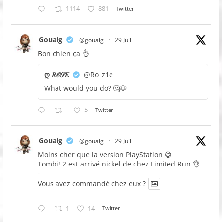
1114
881
Twitter
Gouaig
@gouaig
·
29 Juil
Bon chien ça 👌
ღ 𝑅𝒪𝒮𝐸
@Ro_z1e
What would you do? 🤔🐶
5
Twitter
Gouaig
@gouaig
·
29 Juil
Moins cher que la version PlayStation 😅
Tombi! 2 est arrivé nickel de chez Limited Run 👌
-
Vous avez commandé chez eux ?
1
14
Twitter