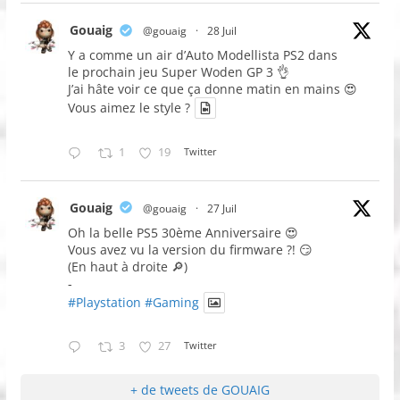
Gouaig
@gouaig
·
28 Juil
Y a comme un air d’Auto Modellista PS2 dans
le prochain jeu Super Woden GP 3 👌
J’ai hâte voir ce que ça donne matin en mains 😍
Vous aimez le style ?
1
19
Twitter
Gouaig
@gouaig
·
27 Juil
Oh la belle PS5 30ème Anniversaire 😍
Vous avez vu la version du firmware ?! 😏
(En haut à droite 🔎)
-
#Playstation
#Gaming
3
27
Twitter
+ de tweets de GOUAIG