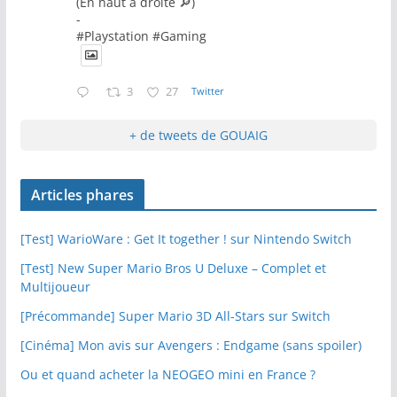
(En haut à droite 🔎)
-
#Playstation #Gaming
3
27
Twitter
+ de tweets de GOUAIG
Articles phares
[Test] WarioWare : Get It together ! sur Nintendo Switch
[Test] New Super Mario Bros U Deluxe – Complet et
Multijoueur
[Précommande] Super Mario 3D All-Stars sur Switch
[Cinéma] Mon avis sur Avengers : Endgame (sans spoiler)
Ou et quand acheter la NEOGEO mini en France ?