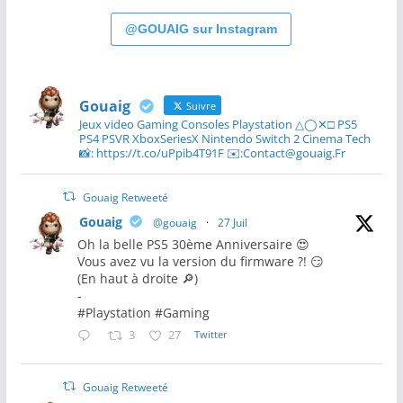
@GOUAIG sur Instagram
Gouaig
Suivre
Jeux video Gaming Consoles Playstation △◯✕□ PS5
PS4 PSVR XboxSeriesX Nintendo Switch 2 Cinema Tech
📸: https://t.co/uPpib4T91F ✉️:Contact@gouaig.Fr
Gouaig Retweeté
Gouaig
@gouaig
·
27 Juil
Oh la belle PS5 30ème Anniversaire 😍
Vous avez vu la version du firmware ?! 😏
(En haut à droite 🔎)
-
#Playstation #Gaming
3
27
Twitter
Gouaig Retweeté