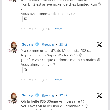
Tombi! 2 est arrivé nickel de chez Limited Run 👌
-
Vous avez commandé chez eux ?
1
14
Twitter
Gouaig
@gouaig
·
28 Juil
Y a comme un air d’Auto Modellista PS2 dans
le prochain jeu Super Woden GP 3 👌
J’ai hâte voir ce que ça donne matin en mains 😍
Vous aimez le style ?
1
19
Twitter
Gouaig
@gouaig
·
27 Juil
Oh la belle PS5 30ème Anniversaire 😍
Vous avez vu la version du firmware ?! 😏