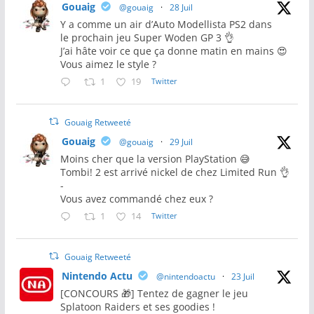
Gouaig
@gouaig
·
28 Juil
Y a comme un air d’Auto Modellista PS2 dans
le prochain jeu Super Woden GP 3 👌
J’ai hâte voir ce que ça donne matin en mains 😍
Vous aimez le style ?
1
19
Twitter
Gouaig Retweeté
Gouaig
@gouaig
·
29 Juil
Moins cher que la version PlayStation 😅
Tombi! 2 est arrivé nickel de chez Limited Run 👌
-
Vous avez commandé chez eux ?
1
14
Twitter
Gouaig Retweeté
Nintendo Actu
@nintendoactu
·
23 Juil
[CONCOURS 🎁] Tentez de gagner le jeu
Splatoon Raiders et ses goodies !