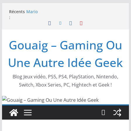
Passer
Récents
SWITCH 2 : Nouveaux accessoires Turtle Beach X
au
:
Mario
contenu
[TEST] Ride 6 – Une sortie de piste sur PS5 !
SNK NEOGEO AES+ : un succès dingue !
NEOGEO AES+ : La légende de l’arcade est de
Gouaig – Gaming Ou
retour !
[TEST] Screamer – Le retour des courses arcade
!
Une Autre Idée Geek
Blog Jeux vidéo, PS5, PS4, PlayStation, Nintendo,
Switch, Xbox Series, PC, Hightech et Geek !