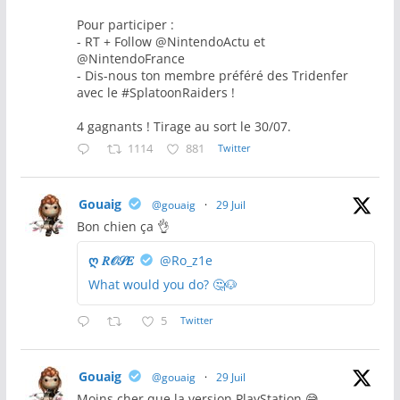
Pour participer :
- RT + Follow @NintendoActu et
@NintendoFrance
- Dis-nous ton membre préféré des Tridenfer
avec le #SplatoonRaiders !
4 gagnants ! Tirage au sort le 30/07.
1114
881
Twitter
Gouaig
@gouaig
·
29 Juil
Bon chien ça 👌
ღ 𝑅𝒪𝒮𝐸
@Ro_z1e
What would you do? 🤔🐶
5
Twitter
Gouaig
@gouaig
·
29 Juil
Moins cher que la version PlayStation 😅