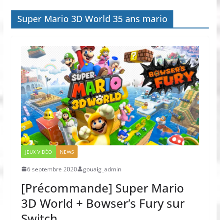
Super Mario 3D World 35 ans mario
JEUX VIDÉO
NEWS
6 septembre 2020
gouaig_admin
[Précommande] Super Mario
3D World + Bowser’s Fury sur
Switch