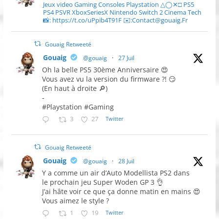
Jeux video Gaming Consoles Playstation △◯✕□ PS5
PS4 PSVR XboxSeriesX Nintendo Switch 2 Cinema Tech
📸: https://t.co/uPpib4T91F ✉️:Contact@gouaig.Fr
Gouaig Retweeté
Gouaig
@gouaig
·
27 Juil
Oh la belle PS5 30ème Anniversaire 😍
Vous avez vu la version du firmware ?! 😏
(En haut à droite 🔎)
-
#Playstation #Gaming
3
27
Twitter
Gouaig Retweeté
Gouaig
@gouaig
·
28 Juil
Y a comme un air d’Auto Modellista PS2 dans
le prochain jeu Super Woden GP 3 👌
J’ai hâte voir ce que ça donne matin en mains 😍
Vous aimez le style ?
1
19
Twitter