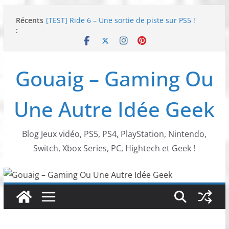
Passer
Récents
[TEST] Ride 6 – Une sortie de piste sur PS5 !
au
:
SNK NEOGEO AES+ : un succès dingue !
contenu
NEOGEO AES+ : La légende de l’arcade est de
retour !
[TEST] Screamer – Le retour des courses arcade
Gouaig – Gaming Ou
!
SWITCH 2 : Nouveaux accessoires Turtle Beach X
Mario
Une Autre Idée Geek
Blog Jeux vidéo, PS5, PS4, PlayStation, Nintendo,
Switch, Xbox Series, PC, Hightech et Geek !