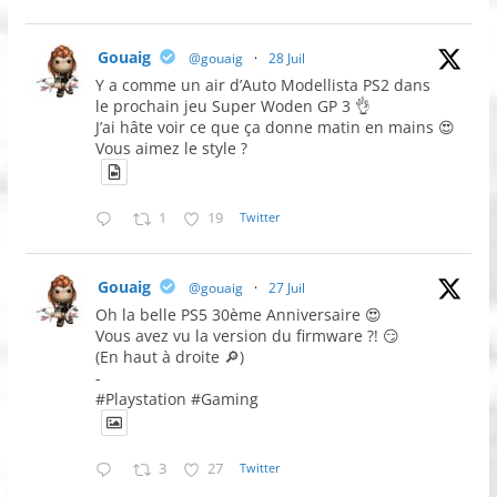
Gouaig
@gouaig
·
28 Juil
Y a comme un air d’Auto Modellista PS2 dans
le prochain jeu Super Woden GP 3 👌
J’ai hâte voir ce que ça donne matin en mains 😍
Vous aimez le style ?
1
19
Twitter
Gouaig
@gouaig
·
27 Juil
Oh la belle PS5 30ème Anniversaire 😍
Vous avez vu la version du firmware ?! 😏
(En haut à droite 🔎)
-
#Playstation #Gaming
3
27
Twitter