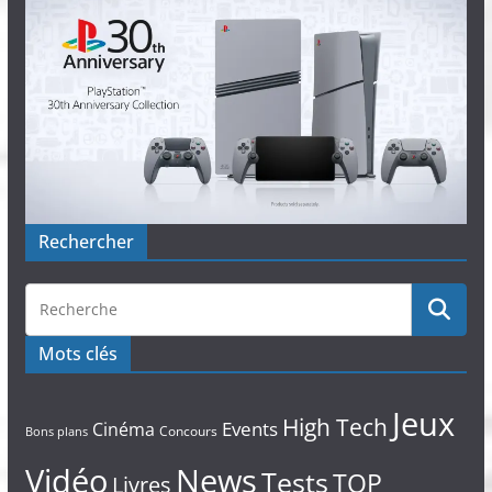
Rechercher
Mots clés
Jeux
High Tech
Events
Cinéma
Concours
Bons plans
Vidéo
News
Tests
TOP
Livres