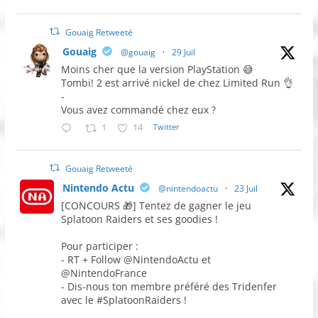
Gouaig Retweeté
Gouaig
@gouaig
·
29 Juil
Moins cher que la version PlayStation 😅
Tombi! 2 est arrivé nickel de chez Limited Run 👌
-
Vous avez commandé chez eux ?
1
14
Twitter
Gouaig Retweeté
Nintendo Actu
@nintendoactu
·
23 Juil
[CONCOURS 🎁] Tentez de gagner le jeu
Splatoon Raiders et ses goodies !
Pour participer :
- RT + Follow @NintendoActu et
@NintendoFrance
- Dis-nous ton membre préféré des Tridenfer
avec le #SplatoonRaiders !