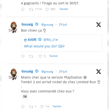
4 gagnants ! Tirage au sort le 30/07.
1114
881
Twitter
Gouaig
@gouaig
·
29 Juil
Bon chien ça 👌
ღ 𝑅𝒪𝒮𝐸
@Ro_z1e
What would you do? 🤔🐶
5
Twitter
Gouaig
@gouaig
·
29 Juil
Moins cher que la version PlayStation 😅
Tombi! 2 est arrivé nickel de chez Limited Run 👌
-
Vous avez commandé chez eux ?
1
14
Twitter