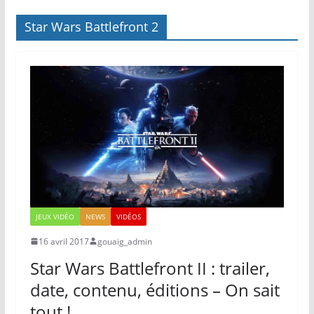
Star Wars Battlefront 2
JEUX VIDÉO
NEWS
VIDÉOS
16 avril 2017
gouaig_admin
Star Wars Battlefront II : trailer,
date, contenu, éditions – On sait
tout !