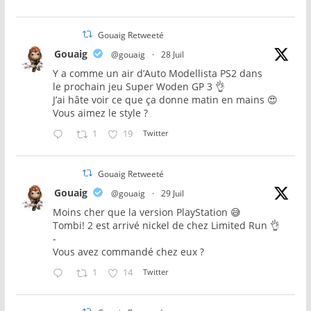
Gouaig Retweeté
Gouaig
@gouaig
·
28 Juil
Y a comme un air d’Auto Modellista PS2 dans
le prochain jeu Super Woden GP 3 👌
J’ai hâte voir ce que ça donne matin en mains 😍
Vous aimez le style ?
1
19
Twitter
Gouaig Retweeté
Gouaig
@gouaig
·
29 Juil
Moins cher que la version PlayStation 😅
Tombi! 2 est arrivé nickel de chez Limited Run 👌
-
Vous avez commandé chez eux ?
1
14
Twitter