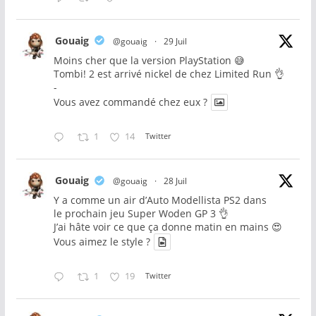
Gouaig
@gouaig
·
29 Juil
Moins cher que la version PlayStation 😅
Tombi! 2 est arrivé nickel de chez Limited Run 👌
-
Vous avez commandé chez eux ?
1
14
Twitter
Gouaig
@gouaig
·
28 Juil
Y a comme un air d’Auto Modellista PS2 dans
le prochain jeu Super Woden GP 3 👌
J’ai hâte voir ce que ça donne matin en mains 😍
Vous aimez le style ?
1
19
Twitter