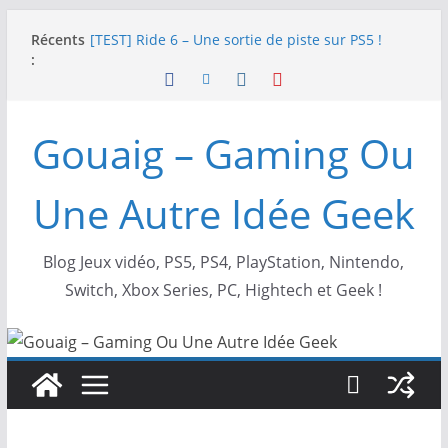
Passer
Récents
[TEST] Ride 6 – Une sortie de piste sur PS5 !
au
:
SNK NEOGEO AES+ : un succès dingue !
contenu
NEOGEO AES+ : La légende de l’arcade est de
retour !
[TEST] Screamer – Le retour des courses arcade
Gouaig – Gaming Ou
!
SWITCH 2 : Nouveaux accessoires Turtle Beach X
Mario
Une Autre Idée Geek
Blog Jeux vidéo, PS5, PS4, PlayStation, Nintendo,
Switch, Xbox Series, PC, Hightech et Geek !