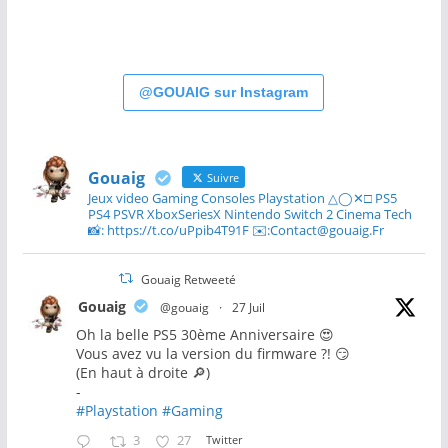
@GOUAIG sur Instagram
Gouaig
Suivre
Jeux video Gaming Consoles Playstation △◯✕□ PS5
PS4 PSVR XboxSeriesX Nintendo Switch 2 Cinema Tech
📸: https://t.co/uPpib4T91F ✉️:Contact@gouaig.Fr
Gouaig Retweeté
Gouaig
@gouaig
·
27 Juil
Oh la belle PS5 30ème Anniversaire 😍
Vous avez vu la version du firmware ?! 😏
(En haut à droite 🔎)
-
#Playstation
#Gaming
3
27
Twitter