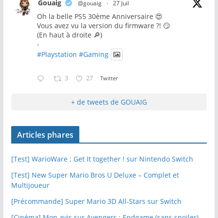
Gouaig
@gouaig
·
27 Juil
Oh la belle PS5 30ème Anniversaire 😍
Vous avez vu la version du firmware ?! 😏
(En haut à droite 🔎)
-
#Playstation
#Gaming
3
27
Twitter
+ de tweets de GOUAIG
Articles phares
[Test] WarioWare : Get It together ! sur Nintendo Switch
[Test] New Super Mario Bros U Deluxe – Complet et
Multijoueur
[Précommande] Super Mario 3D All-Stars sur Switch
[Cinéma] Mon avis sur Avengers : Endgame (sans spoiler)