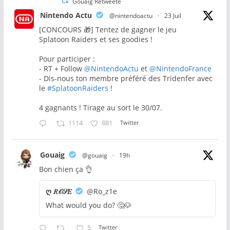
Gouaig Retweeté
Nintendo Actu
@nintendoactu
·
23 Juil
[CONCOURS 🎁] Tentez de gagner le jeu
Splatoon Raiders et ses goodies !
Pour participer :
- RT + Follow
@NintendoActu
et
@NintendoFrance
- Dis-nous ton membre préféré des Tridenfer avec
le
#SplatoonRaiders
!
4 gagnants ! Tirage au sort le 30/07.
1114
881
Twitter
Gouaig
@gouaig
·
19h
Bon chien ça 👌
ღ 𝑅𝒪𝒮𝐸
@Ro_z1e
What would you do? 🤔🐶
5
Twitter