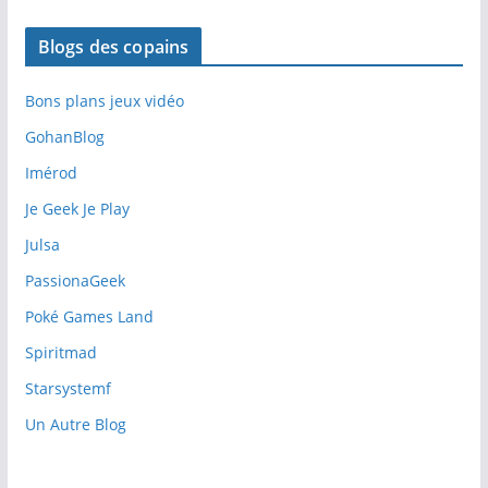
Blogs des copains
Bons plans jeux vidéo
GohanBlog
Imérod
Je Geek Je Play
Julsa
PassionaGeek
Poké Games Land
Spiritmad
Starsystemf
Un Autre Blog