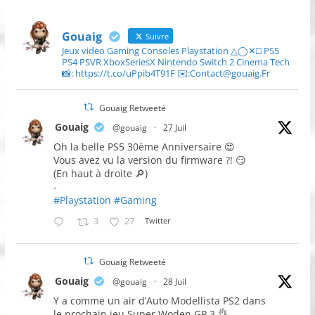
Gouaig
Suivre
Jeux video Gaming Consoles Playstation △◯✕□ PS5
PS4 PSVR XboxSeriesX Nintendo Switch 2 Cinema Tech
📸: https://t.co/uPpib4T91F ✉️:Contact@gouaig.Fr
Gouaig Retweeté
Gouaig
@gouaig
·
27 Juil
Oh la belle PS5 30ème Anniversaire 😍
Vous avez vu la version du firmware ?! 😏
(En haut à droite 🔎)
-
#Playstation
#Gaming
3
27
Twitter
Gouaig Retweeté
Gouaig
@gouaig
·
28 Juil
Y a comme un air d’Auto Modellista PS2 dans
le prochain jeu Super Woden GP 3 👌