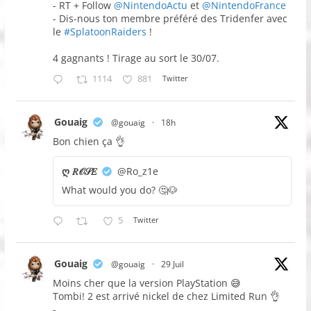
- RT + Follow
@NintendoActu
et
@NintendoFrance
- Dis-nous ton membre préféré des Tridenfer avec
le
#SplatoonRaiders
!
4 gagnants ! Tirage au sort le 30/07.
1114
881
Twitter
Gouaig
@gouaig
·
18h
Bon chien ça 👌
ღ 𝑅𝒪𝒮𝐸
@Ro_z1e
What would you do? 🤔🐶
5
Twitter
Gouaig
@gouaig
·
29 Juil
Moins cher que la version PlayStation 😅
Tombi! 2 est arrivé nickel de chez Limited Run 👌
-