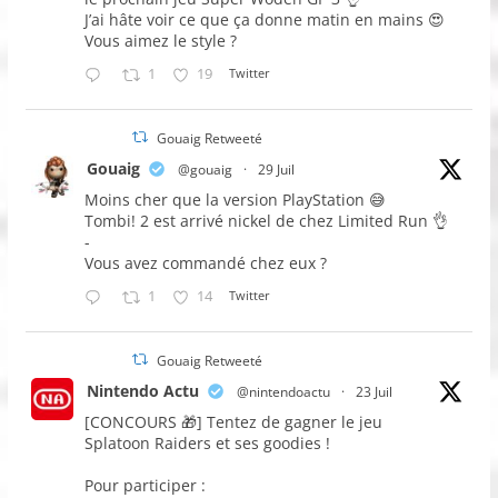
J’ai hâte voir ce que ça donne matin en mains 😍
Vous aimez le style ?
1
19
Twitter
Gouaig Retweeté
Gouaig
@gouaig
·
29 Juil
Moins cher que la version PlayStation 😅
Tombi! 2 est arrivé nickel de chez Limited Run 👌
-
Vous avez commandé chez eux ?
1
14
Twitter
Gouaig Retweeté
Nintendo Actu
@nintendoactu
·
23 Juil
[CONCOURS 🎁] Tentez de gagner le jeu
Splatoon Raiders et ses goodies !
Pour participer :