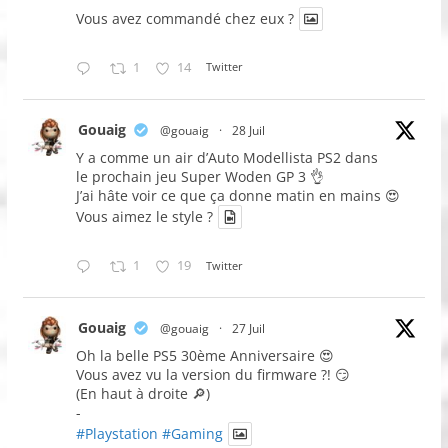
Vous avez commandé chez eux ?
1
14
Twitter
Gouaig
@gouaig
·
28 Juil
Y a comme un air d’Auto Modellista PS2 dans
le prochain jeu Super Woden GP 3 👌
J’ai hâte voir ce que ça donne matin en mains 😍
Vous aimez le style ?
1
19
Twitter
Gouaig
@gouaig
·
27 Juil
Oh la belle PS5 30ème Anniversaire 😍
Vous avez vu la version du firmware ?! 😏
(En haut à droite 🔎)
-
#Playstation
#Gaming