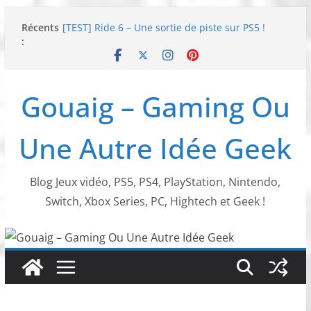
Passer
Récents
[TEST] Ride 6 – Une sortie de piste sur PS5 !
au
:
SNK NEOGEO AES+ : un succès dingue !
contenu
NEOGEO AES+ : La légende de l’arcade est de
retour !
[TEST] Screamer – Le retour des courses arcade
Gouaig – Gaming Ou
!
SWITCH 2 : Nouveaux accessoires Turtle Beach X
Mario
Une Autre Idée Geek
Blog Jeux vidéo, PS5, PS4, PlayStation, Nintendo,
Switch, Xbox Series, PC, Hightech et Geek !