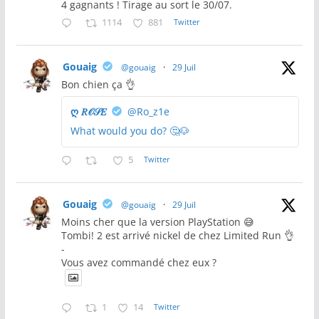
4 gagnants ! Tirage au sort le 30/07.
1114
881
Twitter
Gouaig
@gouaig
·
29 Juil
Bon chien ça 👌
ღ 𝑅𝒪𝒮𝐸
@Ro_z1e
What would you do? 🤔🐶
5
Twitter
Gouaig
@gouaig
·
29 Juil
Moins cher que la version PlayStation 😅
Tombi! 2 est arrivé nickel de chez Limited Run 👌
-
Vous avez commandé chez eux ?
1
14
Twitter