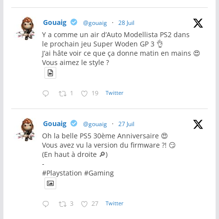
Gouaig
@gouaig
·
28 Juil
Y a comme un air d’Auto Modellista PS2 dans
le prochain jeu Super Woden GP 3 👌
J’ai hâte voir ce que ça donne matin en mains 😍
Vous aimez le style ?
1
19
Twitter
Gouaig
@gouaig
·
27 Juil
Oh la belle PS5 30ème Anniversaire 😍
Vous avez vu la version du firmware ?! 😏
(En haut à droite 🔎)
-
#Playstation #Gaming
3
27
Twitter