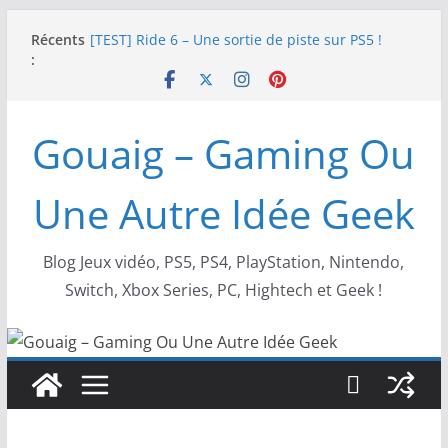
Passer
Récents
[TEST] Ride 6 – Une sortie de piste sur PS5 !
au
:
SNK NEOGEO AES+ : un succès dingue !
contenu
NEOGEO AES+ : La légende de l’arcade est de
retour !
[TEST] Screamer – Le retour des courses arcade
Gouaig – Gaming Ou
!
SWITCH 2 : Nouveaux accessoires Turtle Beach X
Mario
Une Autre Idée Geek
Blog Jeux vidéo, PS5, PS4, PlayStation, Nintendo,
Switch, Xbox Series, PC, Hightech et Geek !