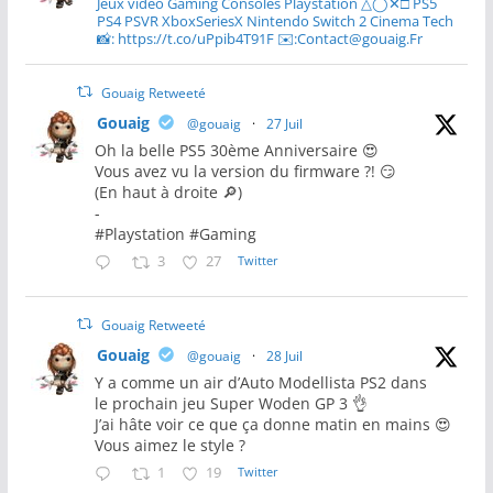
Jeux video Gaming Consoles Playstation △◯✕□ PS5
PS4 PSVR XboxSeriesX Nintendo Switch 2 Cinema Tech
📸: https://t.co/uPpib4T91F ✉️:Contact@gouaig.Fr
Gouaig Retweeté
Gouaig
@gouaig
·
27 Juil
Oh la belle PS5 30ème Anniversaire 😍
Vous avez vu la version du firmware ?! 😏
(En haut à droite 🔎)
-
#Playstation #Gaming
3
27
Twitter
Gouaig Retweeté
Gouaig
@gouaig
·
28 Juil
Y a comme un air d’Auto Modellista PS2 dans
le prochain jeu Super Woden GP 3 👌
J’ai hâte voir ce que ça donne matin en mains 😍
Vous aimez le style ?
1
19
Twitter