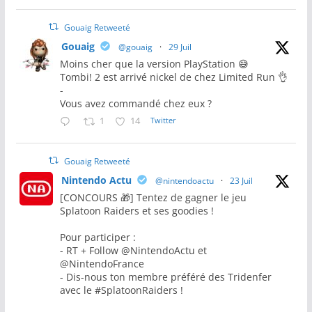
Gouaig Retweeté
Gouaig
@gouaig
·
29 Juil
Moins cher que la version PlayStation 😅
Tombi! 2 est arrivé nickel de chez Limited Run 👌
-
Vous avez commandé chez eux ?
1
14
Twitter
Gouaig Retweeté
Nintendo Actu
@nintendoactu
·
23 Juil
[CONCOURS 🎁] Tentez de gagner le jeu
Splatoon Raiders et ses goodies !
Pour participer :
- RT + Follow @NintendoActu et
@NintendoFrance
- Dis-nous ton membre préféré des Tridenfer
avec le #SplatoonRaiders !