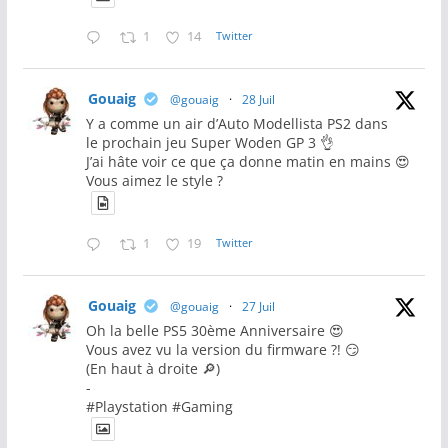
1
14
Twitter
Gouaig
@gouaig
·
28 Juil
Y a comme un air d’Auto Modellista PS2 dans
le prochain jeu Super Woden GP 3 👌
J’ai hâte voir ce que ça donne matin en mains 😍
Vous aimez le style ?
1
19
Twitter
Gouaig
@gouaig
·
27 Juil
Oh la belle PS5 30ème Anniversaire 😍
Vous avez vu la version du firmware ?! 😏
(En haut à droite 🔎)
-
#Playstation #Gaming