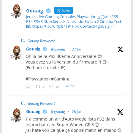
Gouaig
Suivre
Jeux video Gaming Consoles Playstation △◯✕□ PS5
PS4 PSVR XboxSeriesX Nintendo Switch 2 Cinema Tech
📸: https://t.co/uPpib4T91F ✉️:Contact@gouaig.Fr
Gouaig Retweeté
Gouaig
@gouaig
·
27 Juil
Oh la belle PS5 30ème Anniversaire 😍
Vous avez vu la version du firmware ?! 😏
(En haut à droite 🔎)
-
#Playstation #Gaming
3
27
Twitter
Gouaig Retweeté
Gouaig
@gouaig
·
28 Juil
Y a comme un air d’Auto Modellista PS2 dans
le prochain jeu Super Woden GP 3 👌
J’ai hâte voir ce que ça donne matin en mains 😍