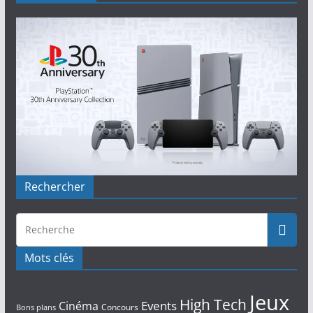
Rechercher
Mots clés
Jeux
High Tech
Events
Cinéma
Concours
Bons plans