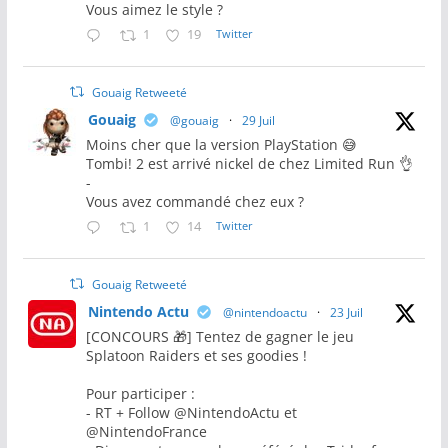
Vous aimez le style ?
1
19
Twitter
Gouaig Retweeté
Gouaig
@gouaig
·
29 Juil
Moins cher que la version PlayStation 😅
Tombi! 2 est arrivé nickel de chez Limited Run 👌
-
Vous avez commandé chez eux ?
1
14
Twitter
Gouaig Retweeté
Nintendo Actu
@nintendoactu
·
23 Juil
[CONCOURS 🎁] Tentez de gagner le jeu
Splatoon Raiders et ses goodies !
Pour participer :
- RT + Follow @NintendoActu et
@NintendoFrance