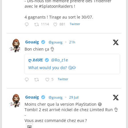
- Dis-nous ton membre préféré des Tridenfer
avec le #SplatoonRaiders !
4 gagnants ! Tirage au sort le 30/07.
1114
881
Twitter
Gouaig
@gouaig
·
21h
Bon chien ça 👌
ღ 𝑅𝒪𝒮𝐸
@Ro_z1e
What would you do? 🤔🐶
5
Twitter
Gouaig
@gouaig
·
29 Juil
Moins cher que la version PlayStation 😅
Tombi! 2 est arrivé nickel de chez Limited Run 👌
-
Vous avez commandé chez eux ?