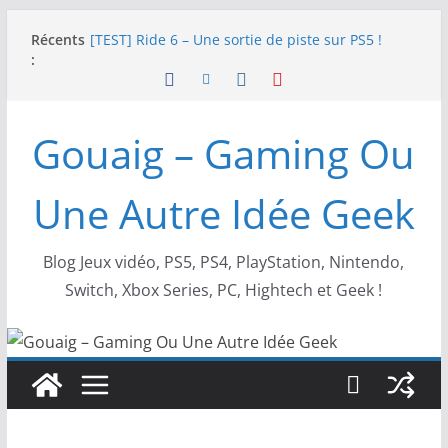
Passer
Récents
[TEST] Ride 6 – Une sortie de piste sur PS5 !
au
:
SNK NEOGEO AES+ : un succès dingue !
contenu
NEOGEO AES+ : La légende de l’arcade est de
retour !
[TEST] Screamer – Le retour des courses arcade
Gouaig – Gaming Ou
!
SWITCH 2 : Nouveaux accessoires Turtle Beach X
Mario
Une Autre Idée Geek
Blog Jeux vidéo, PS5, PS4, PlayStation, Nintendo,
Switch, Xbox Series, PC, Hightech et Geek !