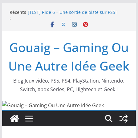
Passer
Récents
[TEST] Ride 6 – Une sortie de piste sur PS5 !
au
:
SNK NEOGEO AES+ : un succès dingue !
contenu
NEOGEO AES+ : La légende de l’arcade est de
retour !
[TEST] Screamer – Le retour des courses arcade
Gouaig – Gaming Ou
!
SWITCH 2 : Nouveaux accessoires Turtle Beach X
Mario
Une Autre Idée Geek
Blog Jeux vidéo, PS5, PS4, PlayStation, Nintendo,
Switch, Xbox Series, PC, Hightech et Geek !