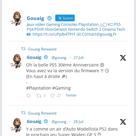
Gouaig
Suivre
Jeux video Gaming Consoles Playstation △◯✕□ PS5
PS4 PSVR XboxSeriesX Nintendo Switch 2 Cinema Tech
📸: https://t.co/uPpib4T91F ✉️:Contact@gouaig.Fr
Gouaig Retweeté
Gouaig
@gouaig
·
27 Juil
Oh la belle PS5 30ème Anniversaire 😍
Vous avez vu la version du firmware ?! 😏
(En haut à droite 🔎)
-
#Playstation #Gaming
3
27
Twitter
Gouaig Retweeté
Gouaig
@gouaig
·
28 Juil
Y a comme un air d’Auto Modellista PS2 dans
le prochain jeu Super Woden GP 3 👌