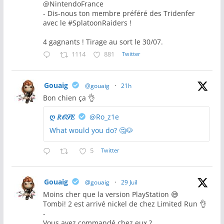
@NintendoFrance
- Dis-nous ton membre préféré des Tridenfer
avec le #SplatoonRaiders !
4 gagnants ! Tirage au sort le 30/07.
1114
881
Twitter
Gouaig
@gouaig
·
21h
Bon chien ça 👌
ღ 𝑅𝒪𝒮𝐸
@Ro_z1e
What would you do? 🤔🐶
5
Twitter
Gouaig
@gouaig
·
29 Juil
Moins cher que la version PlayStation 😅
Tombi! 2 est arrivé nickel de chez Limited Run 👌
-
Vous avez commandé chez eux ?