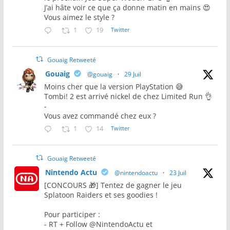
J’ai hâte voir ce que ça donne matin en mains 😍
Vous aimez le style ?
1
19
Twitter
Gouaig Retweeté
Gouaig
@gouaig
·
29 Juil
Moins cher que la version PlayStation 😅
Tombi! 2 est arrivé nickel de chez Limited Run 👌
-
Vous avez commandé chez eux ?
1
14
Twitter
Gouaig Retweeté
Nintendo Actu
@nintendoactu
·
23 Juil
[CONCOURS 🎁] Tentez de gagner le jeu
Splatoon Raiders et ses goodies !
Pour participer :
- RT + Follow @NintendoActu et